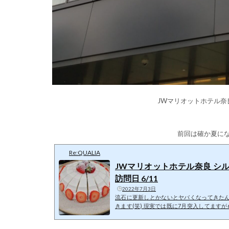
JWマリオットホテル奈良
前回は確か夏に
Re:QUALIA
JWマリオットホテル奈良 シ
訪問日 6/11
2022年7月3日
流石に更新しとかないとヤバくなってきた
きます(笑) 現実では既に7月突入してます
らくお付き合い下さい
外観撮影するのを忘れて
トホテル奈良 シルクロードダイニングにや