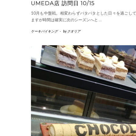
UMEDA店 訪問日 10/15
10月も中盤戦。相変わらずバタバタとした日々を過ごし
ますが時間は確実に次のシーズンへと
…
ケーキバイキング
-
by
クオリア