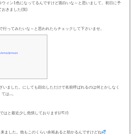
すね。個人的にここは落ち着い
ロウィン1色になってるんですけど面白いな～と思いまして。初日に予
とバタバタなのが通常運転なの
ておきました(笑)
限定で『サマーフルーツフル アフ
で行ってみたいな～と思われたらチェックして下さいませ。
om/amp/groups
ざいました。にしても顔出しただけで名前呼ばれるのは何とかしなく
ては…。
はと最近少し危惧しております(//∇//)
出来ました。他もこのくらい余裕あると助かるんですけどね