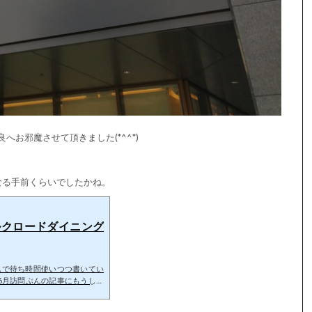
へお邪魔させて頂きました(*^^*)
なる手前くらいでしたかね。
ルクロードダイニング
んで待ち時間使いつつ書いてい
が6月訪問ぶんの記事にもうしば
ました(//∇//) JWマリオッ
って参りました
1月に苺で訪