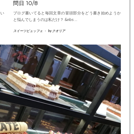
問日 10/8
てい
ブログ書いてると毎回文章の冒頭部分をどう書き始めようか
と悩んでしまうのは私だけ？ &nbs
…
スイーツビュッフェ
-
by
クオリア