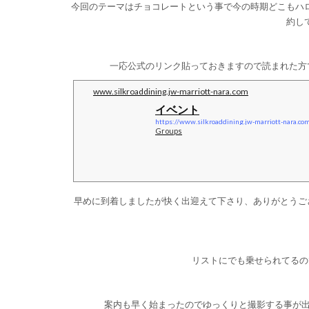
問した以来となりますので割と久しぶりで
今回のテーマはチョコレートという事で今の時期どこもハ
て時間過ごせるんで気に入ってます。他だ
約し
で。5月14日(土)～9月25日(日)の土日祝
タヌーンブッフ...
一応公式のリンク貼っておきますので読まれた方
www.silkroaddining.jw-marriott-nara.com
イベント
https://www.silkroaddining.jw-marriott-nara.c
Groups
早めに到着しましたが快く出迎えて下さり、ありがとうご
リストにでも乗せられてるので
案内も早く始まったのでゆっくりと撮影する事が