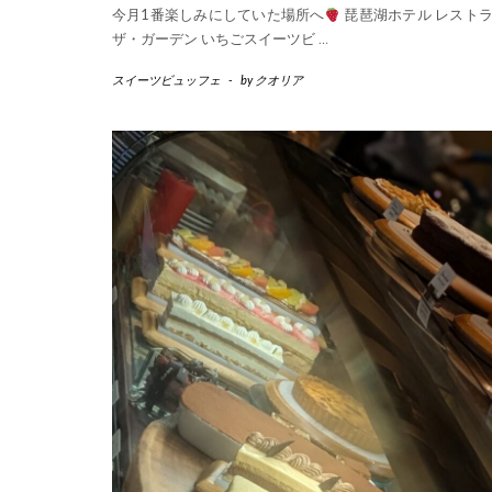
今月1番楽しみにしていた場所へ
琵琶湖ホテル レスト
ザ・ガーデン いちごスイーツビ
…
スイーツビュッフェ
-
by
クオリア