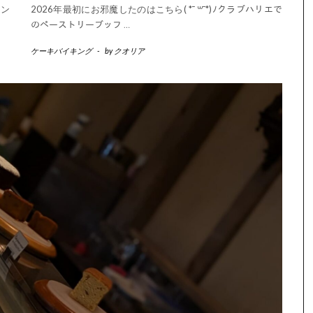
ラン
2026年最初にお邪魔したのはこちら( *¯ ꒳¯*)ﾉクラブハリエで
のペーストリーブッフ
…
ケーキバイキング
-
by
クオリア