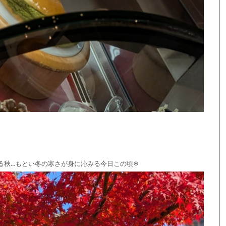
る秋…もとい冬の寒さが身に沁みる今日この頃❄