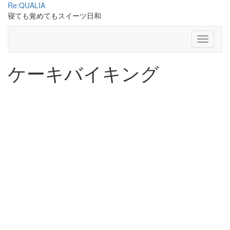
Skip
Re:QUALIA
to
寝ても覚めてもスイーツ日和
content
Toggle N
ケーキバイキング