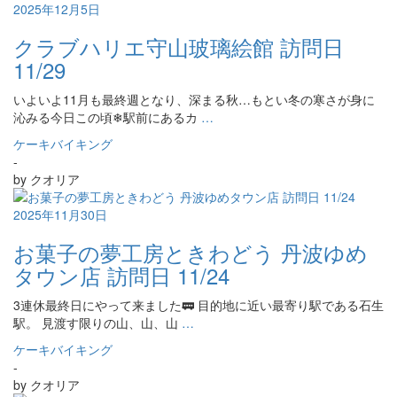
2025年12月5日
クラブハリエ守山玻璃絵館 訪問日
11/29
いよいよ11月も最終週となり、深まる秋…もとい冬の寒さが身に
沁みる今日この頃❄駅前にあるカ
…
ケーキバイキング
-
by
クオリア
2025年11月30日
お菓子の夢工房ときわどう 丹波ゆめ
タウン店 訪問日 11/24
3連休最終日にやって来ました🚃 目的地に近い最寄り駅である石生
駅。 見渡す限りの山、山、山
…
ケーキバイキング
-
by
クオリア