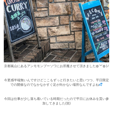
京都嵐山にあるアンモモンプーソワにお邪魔させて頂きました◍´꒳​`◍ )ﾉ
今更感半端無いんですけどここもずっと行きたいと思いつつ、平日限定
での開催なのでなかなかすぐ足が向かない場所なんですよね
今回は仕事が少し落ち着いている時期だったので平日にお休みを貰い参
加してきました(笑)