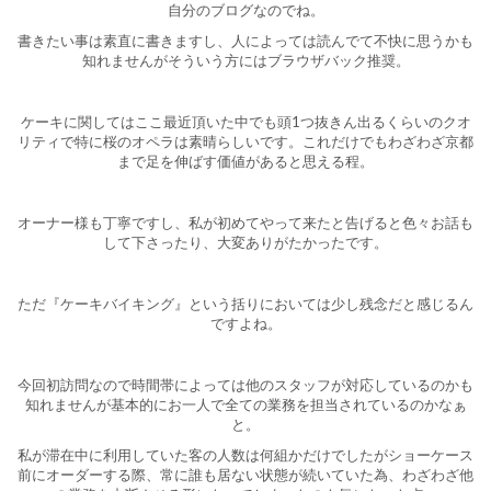
自分のブログなのでね。
書きたい事は素直に書きますし、人によっては読んでて不快に思うかも
知れませんがそういう方にはブラウザバック推奨。
ケーキに関してはここ最近頂いた中でも頭1つ抜きん出るくらいのクオ
リティで特に桜のオペラは素晴らしいです。これだけでもわざわざ京都
まで足を伸ばす価値があると思える程。
オーナー様も丁寧ですし、私が初めてやって来たと告げると色々お話も
して下さったり、大変ありがたかったです。
ただ『ケーキバイキング』という括りにおいては少し残念だと感じるん
ですよね。
今回初訪問なので時間帯によっては他のスタッフが対応しているのかも
知れませんが基本的にお一人で全ての業務を担当されているのかなぁ
と。
私が滞在中に利用していた客の人数は何組かだけでしたがショーケース
前にオーダーする際、常に誰も居ない状態が続いていた為、わざわざ他