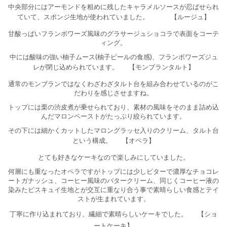
中央部分にはアーモンドを粗めに残したキャラメルソースが忍ばせられ
ていて、スポンジ生地が使われていました。
【ルージュ】
甘酸っぱいフランボワーズ風味のグラサージュショコラで表面をコーテ
ィング。
中には酸味の強い柚子ムース(柚子ピールの食感)、フランボワーズジュ
レが閉じ込められています。
【モンブランタルト】
通常のモンブランではなくわざわざタルト台を組み合わせているのがこ
だわりを感じさせますね。
トップには栗の渋皮煮が乗せられており、素材の風味をそのまま詰め込
んだマロンペーストがたっぷり絞られています。
その下には細かくカットしたマロングラッセ入りのクリーム、タルト台
という構成。
【オペラ】
とても好きなケーキなので楽しみにしていました。
何層にも重なったオペラですがトップには少しビターで濃厚なチョコレ
ートガナッシュ、コーヒー風味のバタークリーム、同じくコーヒー液の
染みたビスキュイ生地とが交互に重なり合う事で素晴らしい食感とテイ
ストが生まれています。
丁寧に作り込まれており、繊細で素晴らしいケーキでした。
【ショ
ートケーキ】