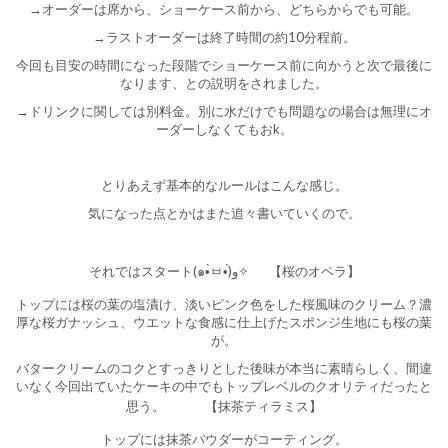
→オーダーは席から、ショーケース前から、どちらからでも可能。
→ラストオーダーは終了時間の約10分程前。
今回も目安の時間になった段階でショーケース前に向かうと次で最後に
なります、との説明をされました。
→ドリンクに関しては別料金。別に水だけでも問題なの場合は無理にオ
ーダーしなくてもおk。
とりあえず基本的なルールはこんな感じ。
気になった点とかはまた追々書いていくので。
それではスタート(๑•̀ㅂ•́)و✧
【桜のオペラ】
トップには桜の葉の塩漬け、淡いピンク色をした桜風味のクリーム？濃
厚な桜ガナッシュ、ウエットな食感に仕上げたスポンジ生地にも桜の葉
が。
バタークリームのコクとすっきりとした後味が本当に素晴らしく、間違
いなく今回出ていたケーキの中でもトップレベルのクオリティだったと
思う。
【抹茶ティラミス】
トップには抹茶パウダーがコーティング。