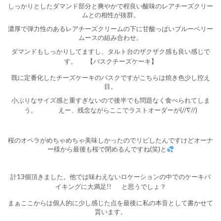
しっかりとしたダマンド部分と爽やかで程良い酸味のレアチーズクリー
ムとの相性が抜群。
濃厚で弾力性のあるレアチーズクリームの下に甘酸っぱいブルーベリー
ムースの組み合わせ。
ダマンドもしっかりしてますし、タルト台のザクザク感も良い感じで
す。
【バスクチーズケーキ】
既に定番化したチーズケーキのバスクですがこちらは焼き色少し控え
目。
小ぶりなサイズ感と重すぎないので後半でも問題なく食べられてしま
う。
えー、残念ながらここでラストオーダーが(//∇//)
桜のオペラがめちゃめちゃ美味しかったのでリピしたんですけどオーナ
ー様から最後も桜で閉めるんですね(笑)と
計13個頂きました。他では味わえないロケーションの中でのケーキバ
イキングに大満足!!
と思うでしょ？
まぁここからは個人的に少し感じた点を最後に私の本音として書かせて
貰います。