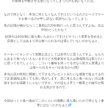
の業務を中断させる形になってしまったのも気になった点。
なので何となく、本当に何となくなんですけどいつものスピードでケー
キを食べるのが申し訳ない気持ちになってしまう。
私の記憶が確かならここ最初は120分制だったと思うんですよね。次は
90分だったかな？
結局今は60分制に落ち着いたみたいですけどそういう背景を含めると
店側としてはあまり沢山食べられるのは望んでいないのかなぁと。
ケーキバイキングって実際お店としては赤字だと思うんですよ。もちろ
んあまり食べない人もいますけど大抵参加する人は最低限元は取りたい
と思ってるでしょうし、こういう趣味を持ってる方なら皆さん普通より
は食べられるキャパがあるから(笑)
本当お店が特別に開催して下さるプレゼントみたいな感覚で捉えてるの
で正直値段は高くても良い気がします。逆に考えると食べれない方は参
加するのを躊躇うじゃないですか。その辺も上手く一般客との線引が取
れる気がするので。
今回ゆっくり食べ進めてこのくらいの個数に落ち着いたので何となく参
考にはなったかなぁと