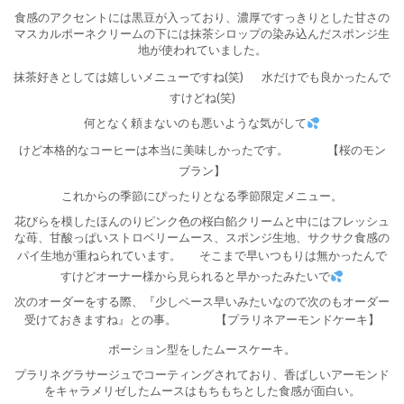
食感のアクセントには黒豆が入っており、濃厚ですっきりとした甘さの
マスカルポーネクリームの下には抹茶シロップの染み込んだスポンジ生
地が使われていました。
抹茶好きとしては嬉しいメニューですね(笑)
水だけでも良かったんで
すけどね(笑)
何となく頼まないのも悪いような気がして
けど本格的なコーヒーは本当に美味しかったです。
【桜のモン
ブラン】
これからの季節にぴったりとなる季節限定メニュー。
花びらを模したほんのりピンク色の桜白餡クリームと中にはフレッシュ
な苺、甘酸っぱいストロベリームース、スポンジ生地、サクサク食感の
パイ生地が重ねられています。
そこまで早いつもりは無かったんで
すけどオーナー様から見られると早かったみたいで
次のオーダーをする際、『少しペース早いみたいなので次のもオーダー
受けておきますね』との事。
【プラリネアーモンドケーキ】
ポーション型をしたムースケーキ。
プラリネグラサージュでコーティングされており、香ばしいアーモンド
をキャラメリゼしたムースはもちもちとした食感が面白い。