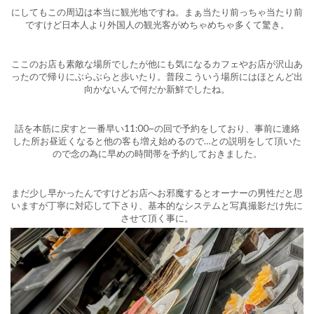
にしてもこの周辺は本当に観光地ですね。まぁ当たり前っちゃ当たり前
ですけど日本人より外国人の観光客がめちゃめちゃ多くて驚き。
ここのお店も素敵な場所でしたが他にも気になるカフェやお店が沢山あ
ったので帰りにぶらぶらと歩いたり。普段こういう場所にはほとんど出
向かないんで何だか新鮮でしたね。
話を本筋に戻すと一番早い11:00~の回で予約をしており、事前に連絡
した所お昼近くなると他の客も増え始めるので…との説明をして頂いた
ので念の為に早めの時間帯を予約しておきました。
まだ少し早かったんですけどお店へお邪魔するとオーナーの男性だと思
いますが丁寧に対応して下さり、基本的なシステムと写真撮影だけ先に
させて頂く事に。