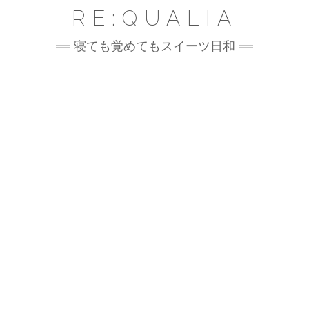
Skip
RE:QUALIA
to
content
寝ても覚めてもスイーツ日和