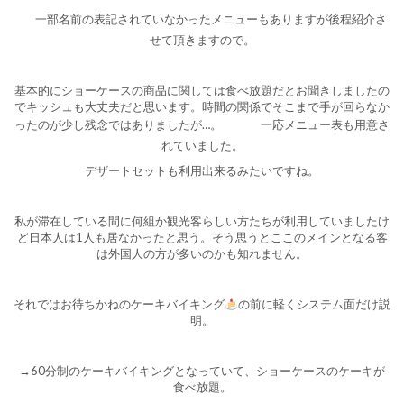
一部名前の表記されていなかったメニューもありますが後程紹介さ
せて頂きますので。
基本的にショーケースの商品に関しては食べ放題だとお聞きしましたの
でキッシュも大丈夫だと思います。時間の関係でそこまで手が回らなか
ったのが少し残念ではありましたが…。
一応メニュー表も用意さ
れていました。
デザートセットも利用出来るみたいですね。
私が滞在している間に何組か観光客らしい方たちが利用していましたけ
ど日本人は1人も居なかったと思う。そう思うとここのメインとなる客
は外国人の方が多いのかも知れません。
それではお待ちかねのケーキバイキング
の前に軽くシステム面だけ説
明。
→60分制のケーキバイキングとなっていて、ショーケースのケーキが
食べ放題。