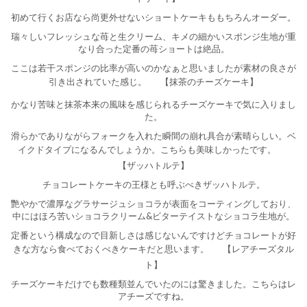
初めて行くお店なら尚更外せないショートケーキももちろんオーダー。
瑞々しいフレッシュな苺と生クリーム、キメの細かいスポンジ生地が重
なり合った定番の苺ショートは絶品。
ここは若干スポンジの比率が高いのかなぁと思いましたが素材の良さが
引き出されていた感じ。
【抹茶のチーズケーキ】
かなり苦味と抹茶本来の風味を感じられるチーズケーキで気に入りまし
た。
滑らかでありながらフォークを入れた瞬間の崩れ具合が素晴らしい。ベ
イクドタイプになるんでしょうか。こちらも美味しかったです。
【ザッハトルテ】
チョコレートケーキの王様とも呼ぶべきザッハトルテ。
艷やかで濃厚なグラサージュショコラが表面をコーティングしており、
中にはほろ苦いショコラクリーム&ビターテイストなショコラ生地が。
定番という構成なので目新しさは感じないんですけどチョコレートが好
きな方なら食べておくべきケーキだと思います。
【レアチーズタル
ト】
チーズケーキだけでも数種類並んでいたのには驚きました。こちらはレ
アチーズですね。