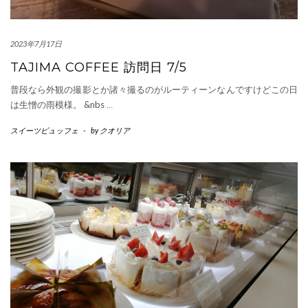
2023年7月17日
TAJIMA COFFEE 訪問日 7/5
普段なら外観の撮影とか諸々撮るのがルーティーンなんですけどこの日
は生憎の雨模様。 &nbs
…
スイーツビュッフェ
-
by
クオリア