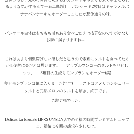
るような気がするんで一石二鳥(笑)
パンケーキ2枚目はキャラメルバ
ナナパンケーキをオーダーしましたが想像通りの味。
パンケーキ自体はもちもち感もあり食べごたえは抜群なのですがかなり
お腹に溜まりますね…。
これはあまり個数稼げない感じだと思うので素直にタルトを食べてた方
が圧倒的に楽だとは思います。
アップルマンゴーのタルトをリピし
つつ、
3度目の生絞りモンブランをオーダー(笑)
割とモンブランは気に入りました(*^^*)
ラストはアメリカンチェリー
タルトと完熟メロンのタルトを頂き、終了です。
ご馳走様でした。
Delices tarte&cafe LINKS UMEDA店での至福の時間プレミアムビュッフ
ェ、最後に今回の感想を少しだけ。