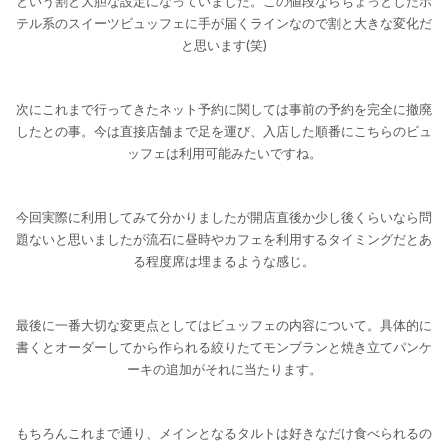
という割と大胆な設定になっていました。この値段ならちょっとしたホ
テル系のスイーツビュッフェに手が届くラインなので割と大きな変化だ
と思います(笑)
次にこれまで行ってきたネット予約に関しては事前の予約を完全に撤廃
したとの事。今は直接店舗まで足を運び、入店した順番にこちらのビュ
ッフェは利用可能みたいですね。
今回実際に利用してみて分かりましたが開店直後か少し後くらいなら問
題ないと思いましたが流石に昼時やカフェを利用するタイミングだとあ
る程度席は埋まるような感じ。
最後に一番大切な変更点としてはビュッフェの内容について。具体的に
書くとオーダーしてから作られる絞りたてモンブランと焼き立てパンケ
ーキの追加がそれに当たります。
もちろんこれまで通り、メインとなるタルトは好きなだけ食べられるの