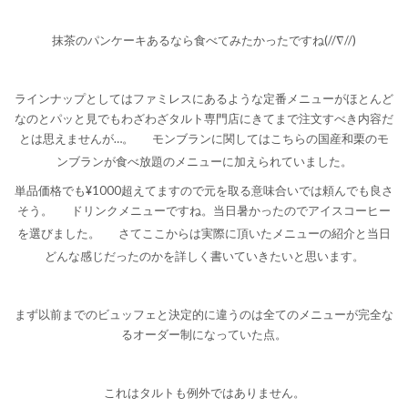
抹茶のパンケーキあるなら食べてみたかったですね(//∇//)
ラインナップとしてはファミレスにあるような定番メニューがほとんど
なのとパッと見でもわざわざタルト専門店にきてまで注文すべき内容だ
とは思えませんが…。
モンブランに関してはこちらの国産和栗のモ
ンブランが食べ放題のメニューに加えられていました。
単品価格でも¥1000超えてますので元を取る意味合いでは頼んでも良さ
そう。
ドリンクメニューですね。当日暑かったのでアイスコーヒー
を選びました。
さてここからは実際に頂いたメニューの紹介と当日
どんな感じだったのかを詳しく書いていきたいと思います。
まず以前までのビュッフェと決定的に違うのは全てのメニューが完全な
るオーダー制になっていた点。
これはタルトも例外ではありません。