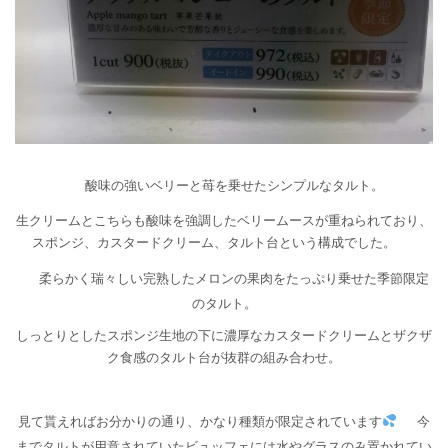
酸味の強いベリーと苺を乗せたシンプルなタルト。
生クリームとこちらも酸味を強調したベリームースが重ねられており、
スポンジ、カスタードクリーム、タルト台という構成でした。
柔らかく瑞々しい完熟したメロンの果肉をたっぷり乗せた季節限定
のタルト。
しっとりとしたスポンジ生地の下に濃厚なカスタードクリームとザクザ
ク食感のタルト台が抜群の組み合わせ。
見て貰えればお分かりの通り、かなり種類が限定されています
今
までタルトが用意されていたビュッフェには水やグラスのみ置かれてい