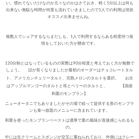
い。慣れてないだけなのか元々なのかはさておき、軽く5分以上は何も
出来ない無駄な時間が何度も流れていきましたので1人での利用は現状
オススメ出来ませんね。
複数人でシェアするならまだしも、1人で利用するならある程度待つ覚
悟をしておいた方が懸命です。
120分制とはなっているものの実際は90分程度と考えておく方が無難で
しょう。
話が長くなりましたが最初のオーダーはチョコレートタル
ト、アメリカンチェリータルト、完熟メロンのタルトを選択。
お次
はアップルマンゴーのタルトと苺とベリーのタルトと、
【国産
和栗のモンブラン】
ニューオータニでもありましたがその場で絞って提供する形のモンブラ
ンも食べ放題のメニューに含まれています。
和栗を使ったモンブランペーストは濃厚で栗の風味が直接感じられるも
の。
中には生クリームとスポンジが交互に重ねられており、外側にはクレー