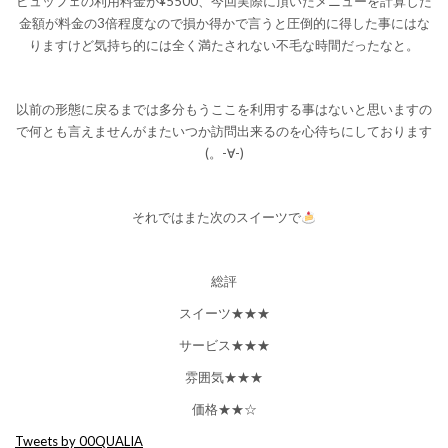
ビュッフェの利用料金が¥5500、今回実際に頂いたメニューを計算した
金額が料金の3倍程度なので損か得かで言うと圧倒的に得した事にはな
りますけど気持ち的には全く満たされない不毛な時間だったなと。
以前の形態に戻るまでは多分もうここを利用する事はないと思いますの
で何とも言えませんがまたいつか訪問出来るのを心待ちにしております
(。-∀-)
それではまた次のスイーツで
総評
スイーツ★★★
サービス★★★
雰囲気★★★
価格★★☆
Tweets by 00QUALIA