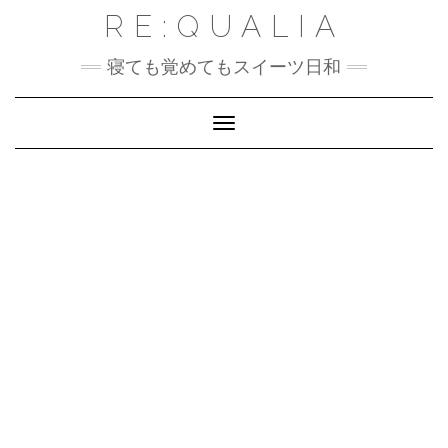
Skip
RE:QUALIA
to
content
寝ても覚めてもスイーツ日和
Toggle Navigation