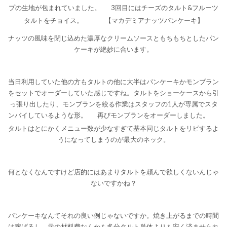
プの生地が包まれていました。
3回目にはチーズのタルト&フルーツ
タルトをチョイス。
【マカデミアナッツパンケーキ】
ナッツの風味を閉じ込めた濃厚なクリームソースともちもちとしたパン
ケーキが絶妙に合います。
当日利用していた他の方もタルトの他に大半はパンケーキかモンブラン
をセットでオーダーしていた感じですね。タルトをショーケースから引
っ張り出したり、モンブランを絞る作業はスタッフの1人が専属でスタ
ンバイしているような形。
再びモンブランをオーダーしました。
タルトはとにかくメニュー数が少なすぎて基本同じタルトをリピするよ
うになってしまうのが最大のネック。
何となくなんですけど店的にはあまりタルトを頼んで欲しくないんじゃ
ないですかね？
パンケーキなんてそれの良い例じゃないですか。焼き上がるまでの時間
は稼げるし、元の材料費なんかも多分タルト単体よりも安く済ませられ