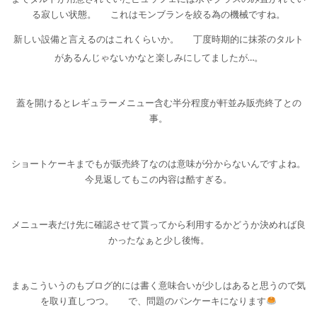
る寂しい状態。
これはモンブランを絞る為の機械ですね。
新しい設備と言えるのはこれくらいか。
丁度時期的に抹茶のタルト
があるんじゃないかなと楽しみにしてましたが…。
蓋を開けるとレギュラーメニュー含む半分程度が軒並み販売終了との
事。
ショートケーキまでもが販売終了なのは意味が分からないんですよね。
今見返してもこの内容は酷すぎる。
メニュー表だけ先に確認させて貰ってから利用するかどうか決めれば良
かったなぁと少し後悔。
まぁこういうのもブログ的には書く意味合いが少しはあると思うので気
を取り直しつつ。
で、問題のパンケーキになります