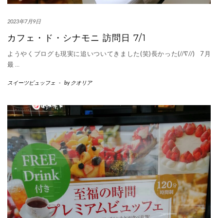
2023年7月9日
カフェ・ド・シナモニ 訪問日 7/1
ようやくブログも現実に追いついてきました(笑)長かった(//∇//) 7月
最
…
スイーツビュッフェ
-
by
クオリア