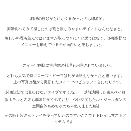
料理の種類がとにかく多かったのも印象的。
実際食べてみて感じたのは割と親しみやすいテイストなんだなぁと。
珍しい料理も並んではいますが取っつきにくい訳ではなく、多種多様な
メニューを揃えているのが面白いと感じました。
スイーツ同様に実演式の料理も用意されていました。
どれも人気で特にローストビーフは列が途絶えなかったと思います。
上の写真は後から撮影したスイーツのビュッフェ台になります。
関西近辺では見掛けないタイプですよね。
以前訪問した東京ベイ舞
浜ホテルと内装も非常に良く似ており、今回訪問したル・ジャルダンの
空間自体もめちゃめちゃ似てました(笑)
その時も皆さんトレイを使っていたのですがここでもトレイはマストア
イテムです。