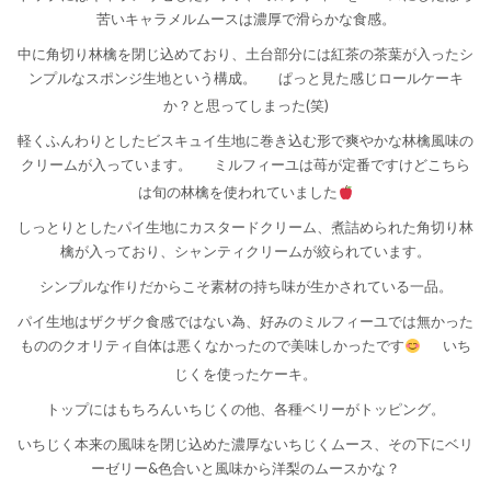
苦いキャラメルムースは濃厚で滑らかな食感。
中に角切り林檎を閉じ込めており、土台部分には紅茶の茶葉が入ったシ
ンプルなスポンジ生地という構成。
ぱっと見た感じロールケーキ
か？と思ってしまった(笑)
軽くふんわりとしたビスキュイ生地に巻き込む形で爽やかな林檎風味の
クリームが入っています。
ミルフィーユは苺が定番ですけどこちら
は旬の林檎を使われていました
しっとりとしたパイ生地にカスタードクリーム、煮詰められた角切り林
檎が入っており、シャンティクリームが絞られています。
シンプルな作りだからこそ素材の持ち味が生かされている一品。
パイ生地はザクザク食感ではない為、好みのミルフィーユでは無かった
もののクオリティ自体は悪くなかったので美味しかったです
いち
じくを使ったケーキ。
トップにはもちろんいちじくの他、各種ベリーがトッピング。
いちじく本来の風味を閉じ込めた濃厚ないちじくムース、その下にベリ
ーゼリー&色合いと風味から洋梨のムースかな？