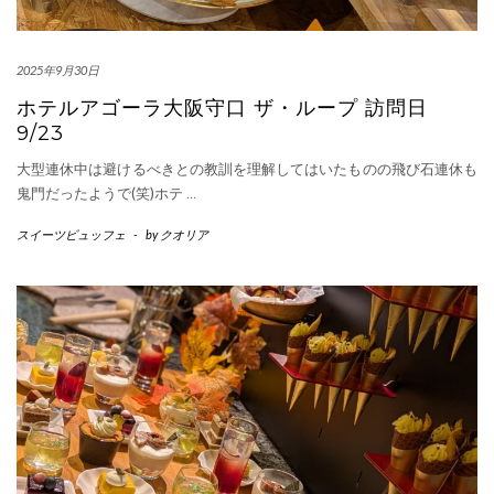
2025年9月30日
ホテルアゴーラ大阪守口 ザ・ループ 訪問日
9/23
大型連休中は避けるべきとの教訓を理解してはいたものの飛び石連休も
鬼門だったようで(笑)ホテ
…
スイーツビュッフェ
-
by
クオリア