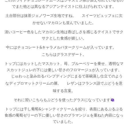
でまた他とは異なるアジアンテイストに仕上げられています。
土台部分は抹茶ジェノワーズ生地ですね。
スイーツビュッフェに欠
かせないマカロンも並んでいました。
淡いコーヒー色をしたマカロン生地は香ばしさを感じるテイストでサク
サクとした食感が嬉しい。
中にはチョコレート&キャラメルバタークリームが入っています。
こちらはグラスデザート。
トップにはカットしたマスカット、苺、ブルーベリーを乗せ、透明なマ
スカットジュレの下には優しい甘さのフロマージュが入っています。
じゅわっと染み出るパンプディングにまるで茶碗蒸し仕立てのよう
なディプロマットクリームの層。
レザンはフランス語でぶどうを意
味する言葉。
それに習いこちらもぶどうを使ったグラスになっています
トップには干し葡萄&シャンティクリームを絞り、表面にあるぷるぷる
食感の葡萄ゼリーの下に優しい甘さのブラマンジェを重ねた内容になっ
ていました。