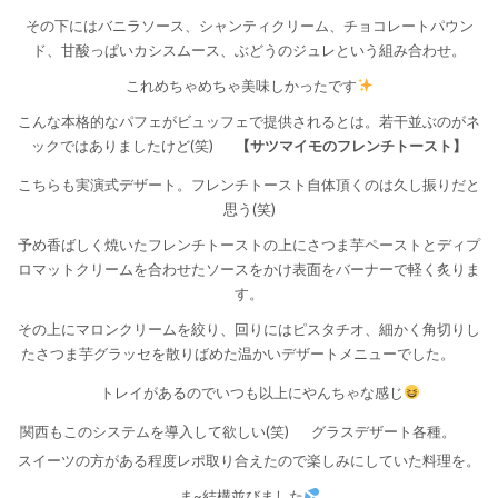
その下にはバニラソース、シャンティクリーム、チョコレートパウン
ド、甘酸っぱいカシスムース、ぶどうのジュレという組み合わせ。
これめちゃめちゃ美味しかったです
こんな本格的なパフェがビュッフェで提供されるとは。若干並ぶのがネ
ックではありましたけど(笑)
【サツマイモのフレンチトースト】
こちらも実演式デザート。フレンチトースト自体頂くのは久し振りだと
思う(笑)
予め香ばしく焼いたフレンチトーストの上にさつま芋ペーストとディプ
ロマットクリームを合わせたソースをかけ表面をバーナーで軽く炙りま
す。
その上にマロンクリームを絞り、回りにはピスタチオ、細かく角切りし
たさつま芋グラッセを散りばめた温かいデザートメニューでした。
トレイがあるのでいつも以上にやんちゃな感じ
関西もこのシステムを導入して欲しい(笑)
グラスデザート各種。
スイーツの方がある程度レポ取り合えたので楽しみにしていた料理を。
ま~結構並びました