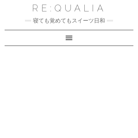
Skip
RE:QUALIA
to
content
寝ても覚めてもスイーツ日和
Toggle Navigation