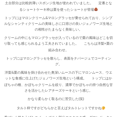
土台部分は比較的薄いスポンジ生地が使われていました。
定番とな
るショートケーキ枠は栗を使ったショートが登場
トップにはマロンクリーム&マロングラッセが乗せられており、シンプ
ルなシャンティクリームの美味しさに口溶けの良いジェノワーズ生地と
の相性がたまらなく美味しい。
クリームの中にもマロングラッセが入っているので栗の風味はどこを切
り取っても感じられるよう工夫されていました。
こちらは洋梨×栗の
組み合わせ。
トップにはマロングラッセを散らし、表面をナパージュでコーティン
グ。
洋梨&栗の風味を掛け合わせた奥深いムースの下にマロンムース、ウエ
ットな食感に仕上げたジェノワーズ生地という構成。
トップにはか
ぼちゃの種、かぼちゃクリームを絞り、濃厚でかぼちゃの持つ自然な甘
さを活かしたレアチーズケーキという感じ。
かなり柔らかく取るのに苦労した(笑)
タルト枠ですがどちらかと言えばタルトレットですかね