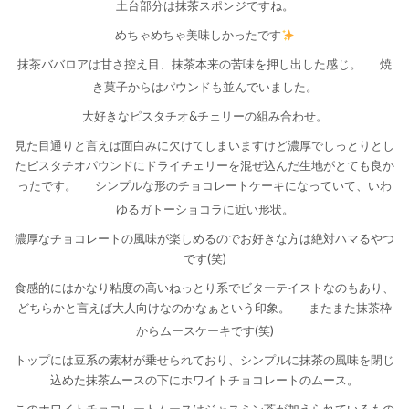
土台部分は抹茶スポンジですね。
めちゃめちゃ美味しかったです
抹茶ババロアは甘さ控え目、抹茶本来の苦味を押し出した感じ。
焼
き菓子からはパウンドも並んでいました。
大好きなピスタチオ&チェリーの組み合わせ。
見た目通りと言えば面白みに欠けてしまいますけど濃厚でしっとりとし
たピスタチオパウンドにドライチェリーを混ぜ込んだ生地がとても良か
ったです。
シンプルな形のチョコレートケーキになっていて、いわ
ゆるガトーショコラに近い形状。
濃厚なチョコレートの風味が楽しめるのでお好きな方は絶対ハマるやつ
です(笑)
食感的にはかなり粘度の高いねっとり系でビターテイストなのもあり、
どちらかと言えば大人向けなのかなぁという印象。
またまた抹茶枠
からムースケーキです(笑)
トップには豆系の素材が乗せられており、シンプルに抹茶の風味を閉じ
込めた抹茶ムースの下にホワイトチョコレートのムース。
このホワイトチョコレートムースはジャスミン茶が加えられているもの