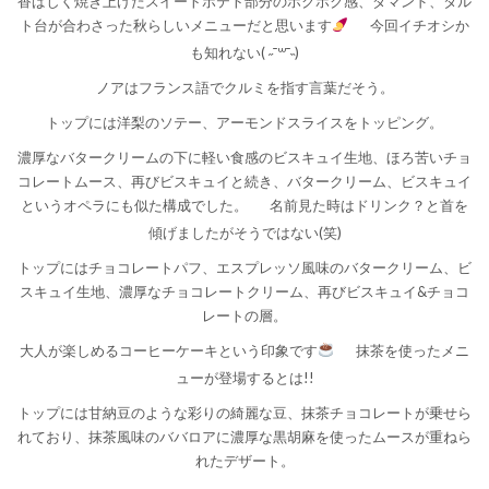
香ばしく焼き上げたスイートポテト部分のホクホク感、ダマンド、タル
ト台が合わさった秋らしいメニューだと思います
今回イチオシか
も知れない( ˶¯꒳¯˵)
ノアはフランス語でクルミを指す言葉だそう。
トップには洋梨のソテー、アーモンドスライスをトッピング。
濃厚なバタークリームの下に軽い食感のビスキュイ生地、ほろ苦いチョ
コレートムース、再びビスキュイと続き、バタークリーム、ビスキュイ
というオペラにも似た構成でした。
名前見た時はドリンク？と首を
傾げましたがそうではない(笑)
トップにはチョコレートパフ、エスプレッソ風味のバタークリーム、ビ
スキュイ生地、濃厚なチョコレートクリーム、再びビスキュイ&チョコ
レートの層。
大人が楽しめるコーヒーケーキという印象です
抹茶を使ったメニ
ューが登場するとは!!
トップには甘納豆のような彩りの綺麗な豆、抹茶チョコレートが乗せら
れており、抹茶風味のババロアに濃厚な黒胡麻を使ったムースが重ねら
れたデザート。