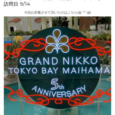
訪問日 9/14
今回お邪魔させて頂いたのはこちら(◍︎ ´꒳` ◍︎)