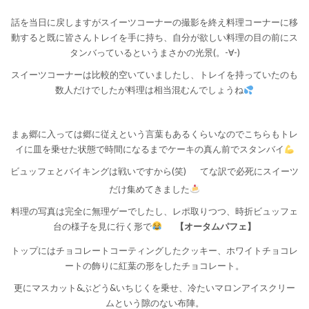
話を当日に戻しますがスイーツコーナーの撮影を終え料理コーナーに移
動すると既に皆さんトレイを手に持ち、自分が欲しい料理の目の前にス
タンバっているというまさかの光景(。-∀-)
スイーツコーナーは比較的空いていましたし、トレイを持っていたのも
数人だけでしたが料理は相当混むんでしょうね
まぁ郷に入っては郷に従えという言葉もあるくらいなのでこちらもトレ
イに皿を乗せた状態で時間になるまでケーキの真ん前でスタンバイ
ビュッフェとバイキングは戦いですから(笑)
てな訳で必死にスイーツ
だけ集めてきました
料理の写真は完全に無理ゲーでしたし、レポ取りつつ、時折ビュッフェ
台の様子を見に行く形で
【オータムパフェ】
トップにはチョコレートコーティングしたクッキー、ホワイトチョコレ
ートの飾りに紅葉の形をしたチョコレート。
更にマスカット&ぶどう&いちじくを乗せ、冷たいマロンアイスクリー
ムという隙のない布陣。