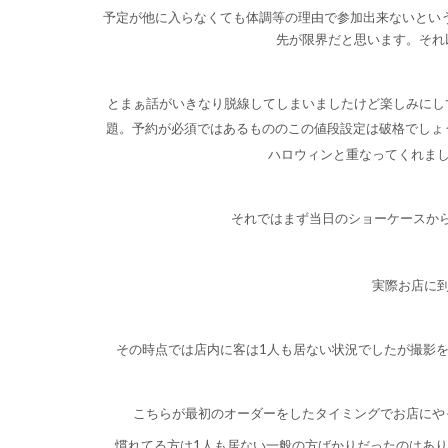
予定が他に入らなくても体調等の理由で参加出来ないとい
先が限界だと思います。それ
とまぁ話がいきなり脱線してしまいましたけど楽しみにし
題。予約が必須ではあるもののこの値段設定は破格でしょう
ハロウィンと重なってくれま
それではまず当日のショーケースか
実際お店に到
その時点では店内に客は1人も居ない状況でしたが撮影
こちらが最初のオーダーをしたタイミングでお店にや
慣れてる方は1人も居ない一般の方ばかりだったのはあり