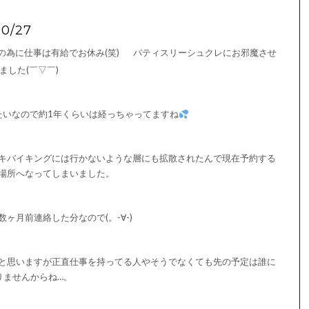
/27
為に仕事は有給でお休み(笑)
パティスリーシュクレにお邪魔させ
ました(￣▽￣)ゞ
たいなので約1年くらいは経っちゃってますね
キバイキングには行かないような層にも拡散されたんで現在予約する
場所へなってしまいました。
ヶ月前連絡した分なので(。-∀-)
と思いますが正直仕事を持ってる人やそうでなくても先の予定は誰に
りませんからね…。