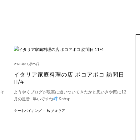
2023年11月25日
イタリア家庭料理の店 ポコアポコ 訪問日
11/4
、そ
ようやくブログが現実に追いついてきたかと思いきや既に12
月の足音…早いですね
&nbsp
…
ケーキバイキング
-
by
クオリア