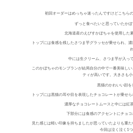
初回オーダーはめっちゃ迷ったんですけどこちらの
ずっと食べたいと思っていたかぼ
北海道産のえびすかぼちゃを使用した
トップには食感を残したさつま芋グラッセが乗せられ、濃
中には生クリーム、さつま芋が入っ
このかぼちゃのモンブランが結局自分の中で一番美味しい
ティが高いです。大きさも小
黒猫のかわいい顔を
トップには黒猫の耳や目を表現したチョコレートが乗せら
濃厚なチョコレートムースと中には紅
下部分には食感のアクセントにチョコ
見た感じは軽い印象を持ちましたが思っていたよりも重た
今回は泣く泣く1