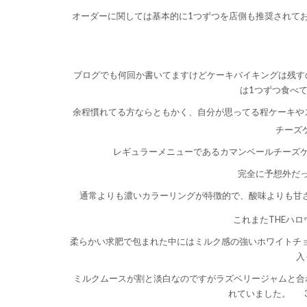
オーダーに関しては基本的に1つずつを店側も推奨されて
ブログでも何回か書いてますけどケーキバイキングは残す
は1つずつ食べ
余程慣れてる方ならともかく、自分が思ってる程ケーキやス
チーズケ
レギュラーメニューであるカマンベールチーズ
完全に予想外だ
通常よりも濃いカラーリングが特徴的で、酸味よりも甘
これまたTHEハ
柔らかい求肥で包まれた中にはミルク感の強いホワイトチ
入
ミルクムースが割と淡白なのですがラズベリージャムと合
れていました。