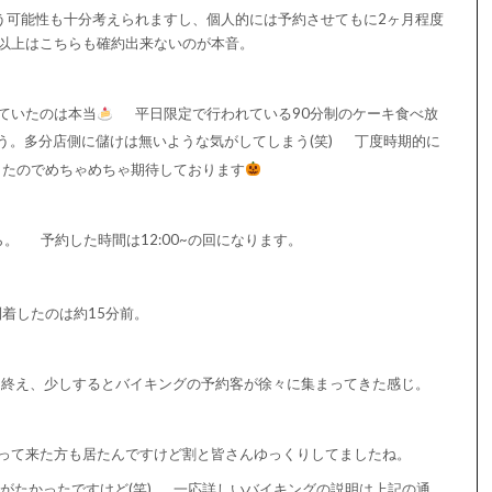
う可能性も十分考えられますし、個人的には予約させてもに2ヶ月程度
以上はこちらも確約出来ないのが本音。
ていたのは本当
平日限定で行われている90分制のケーキ食べ放
。多分店側に儲けは無いような気がしてしまう(笑)
丁度時期的に
したのでめちゃめちゃ期待しております
ら。
予約した時間は12:00~の回になります。
着したのは約15分前。
を終え、少しするとバイキングの予約客が徐々に集まってきた感じ。
って来た方も居たんですけど割と皆さんゆっくりしてましたね。
がたかったですけど(笑)
一応詳しいバイキングの説明は上記の通