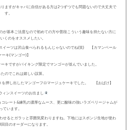
おりますがキャパに自信がある方は2つずつでも問題ないので大丈夫で
す。
のが基本ご法度なので初めての方や普段こういう趣味を持たない方に
ていくのをオススメしたい。
イーツは沢山食べられるもんじゃないのでね(笑)
【カマンベール
ーキ(マンゴー)】
ケーキですがバイキング限定でマンゴーが並んでいました。
ったのでこれは嬉しい誤算。
さを押し出したマンゴーフロマージュケーキでした。
【おばけ】
ロウィンスイーツのお出まし
ョコレート&練乳の濃厚なムース、更に酸味の強いラズベリージャムが
っています。
わせるとガラッと雰囲気変わりますね。下地にはスポンジ生地が使わ
3回目のオーダーになります。