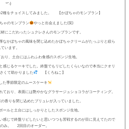
꒳¯˵)
2種をチョイスしてみました。
【かぼちゃのモンブラン】
ちゃのモンブラン
やっと出会えました(笑)
素材にこだわったシュクレさんのモンブランです。
厚なかぼちゃの風味を閉じ込めたかぼちゃクリームがたっぷりと絞ら
れています。
ており、土台にはふわふわ食感のスポンジ生地。
と感じるケーキでした。終盤でもリピしたくらいなので本当にクオリ
さくて助かりました
【くろねこ】
した季節限定のムースケーキ
れており、表面には艶やかなグラサージュショコラがコーティング。
茶の香りを閉じ込めたブリュレが入っていました。
ボールと土台にはしっかりとしたスポンジ生地。
い感じで終盤リピしたいと思いつつも苦戦するのが目に見えてたので
つのみ。
2回目のオーダー。