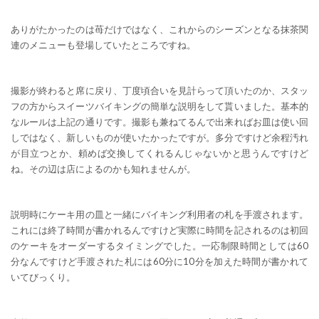
ありがたかったのは苺だけではなく、これからのシーズンとなる抹茶関
連のメニューも登場していたところですね。
撮影が終わると席に戻り、丁度頃合いを見計らって頂いたのか、スタッ
フの方からスイーツバイキングの簡単な説明をして貰いました。基本的
なルールは上記の通りです。撮影も兼ねてるんで出来ればお皿は使い回
しではなく、新しいものが使いたかったですが。多分ですけど余程汚れ
が目立つとか、頼めば交換してくれるんじゃないかと思うんですけど
ね。その辺は店によるのかも知れませんが。
説明時にケーキ用の皿と一緒にバイキング利用者の札を手渡されます。
これには終了時間が書かれるんですけど実際に時間を記されるのは初回
のケーキをオーダーするタイミングでした。一応制限時間としては60
分なんですけど手渡された札には60分に10分を加えた時間が書かれて
いてびっくり。