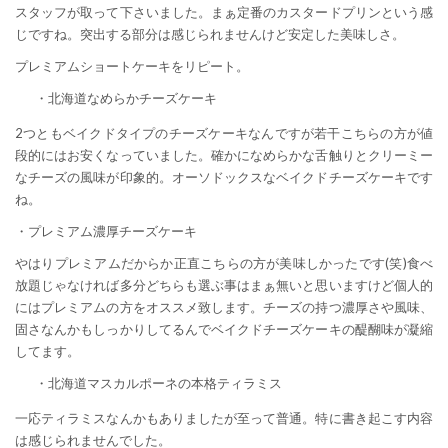
スタッフが取って下さいました。まぁ定番のカスタードプリンという感
じですね。突出する部分は感じられませんけど安定した美味しさ。
プレミアムショートケーキをリピート。
・北海道なめらかチーズケーキ
2つともベイクドタイプのチーズケーキなんですが若干こちらの方が値
段的にはお安くなっていました。確かになめらかな舌触りとクリーミー
なチーズの風味が印象的。オーソドックスなベイクドチーズケーキです
ね。
・プレミアム濃厚チーズケーキ
やはりプレミアムだからか正直こちらの方が美味しかったです(笑)食べ
放題じゃなければ多分どちらも選ぶ事はまぁ無いと思いますけど個人的
にはプレミアムの方をオススメ致します。チーズの持つ濃厚さや風味、
固さなんかもしっかりしてるんでベイクドチーズケーキの醍醐味が凝縮
してます。
・北海道マスカルポーネの本格ティラミス
一応ティラミスなんかもありましたが至って普通。特に書き起こす内容
は感じられませんでした。