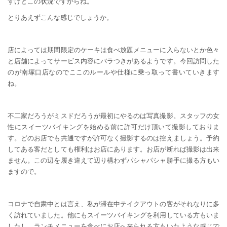
すけどこの状況ですからね。
とりあえずこんな感じでしょうか。
店によっては期間限定のケーキは食べ放題メニューに入らないとか色々
と店舗によってサービス内容にバラつきがあるようです。今回訪問した
のが南塚口店なのでここのルールや仕様に乗っ取って書いていきます
ね。
不二家だろうがミスドだろうが最初にやるのは写真撮影。スタッフの女
性にスイーツバイキングを始める前に許可だけ頂いて撮影しておりま
す。どのお店でも共通ですが許可なく撮影するのは控えましょう。予約
してある客だとしても権利はお店にあります。お店が断れば撮影は出来
ません。この辺を履き違えて辺り構わずパシャパシャ勝手に撮る方もい
ますので。
コロナで自粛中とは言え、私が滞在中テイクアウトの客がそれなりに多
く訪れていました。他にもスイーツバイキングを利用している方もいま
したし、ランチメニューを食べにお店へ来られる方もいたような感じで