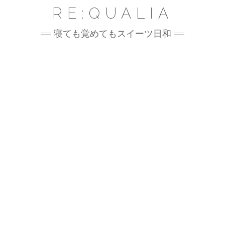
Skip
RE:QUALIA
to
content
寝ても覚めてもスイーツ日和