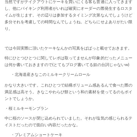
当然ですがテイクアウトにケーキを買いにくる客も普通に入ってきます
し、他にバイキング利用者がいれば確実にオーダーの際発生するロスタ
イムが生じます。その辺りは参加するタイミング次第なんでしょうけど
多分それを考慮しての時間なんでしょうね。どちらにせよありがたい限
り。
では今回実際に頂いたケーキなんかの写真をぱぱっと載せておきます。
特にひとつひとつに関してレポは取ってませんが印象的だったメニュー
は何か書いておきますので(とてもブログ書いてる奴の台詞じゃないw)
・北海道産きなこのミルキークリームロール
かなり大きいです。これひとつで結構ボリューム感あるんで食べた際の
満足感は高そう。きなこやわらび餅という和の素材を使ってるのもポイ
ントでしょうか。
・桜ミルキーモンブラン
中に桜のソースが閉じ込められていました。それが塩気の感じられるテ
イストだったので面白い内容だったかな。
・プレミアムショートケーキ