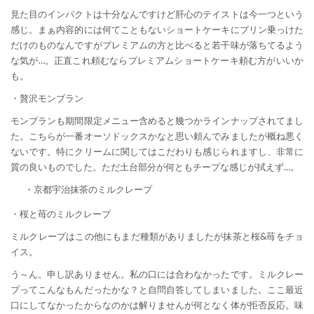
見た目のインパクトは十分なんですけど肝心のテイストは今一つという
感じ。まぁ内容的には何てこともないショートケーキにプリン乗っけた
だけのものなんですがプレミアムの方と比べると若干味が落ちてるよう
な気が…。正直これ頼むならプレミアムショートケーキ頼む方がいいか
も。
・贅沢モンブラン
モンブランも期間限定メニュー含めると幾つかラインナップされてまし
た。こちらが一番オーソドックスかなと思い頼んでみましたが概ね悪く
ないです。特にクリームに関してはこだわりも感じられますし、非常に
質の良いものでした。ただ土台部分が何ともチープな感じが拭えず…。
・京都宇治抹茶のミルクレープ
・桜と苺のミルクレープ
ミルクレープはこの他にもまだ種類がありましたが抹茶と桜&苺をチョ
イス。
う～ん。申し訳ありません。私の口には合わなかったです。ミルクレー
プってこんなもんだったかな？と自問自答してしまいました。ここ最近
口にしてなかったからなのかは解りませんが何となく体が拒否反応。味