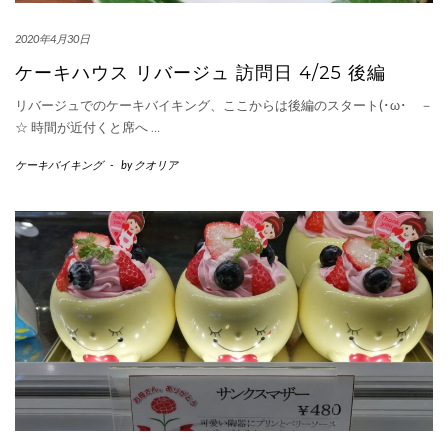
2020年4月30日
ケーキハウス リバージュ 訪問日 4/25 後編
リバージュでのケーキバイキング、ここからは後編のスタート(･ω･ゞ－
☆ 時間が近付くと席へ
…
ケーキバイキング
-
by
クオリア