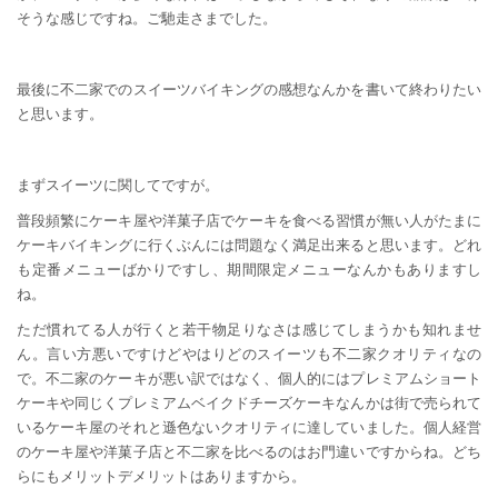
そうな感じですね。ご馳走さまでした。
最後に不二家でのスイーツバイキングの感想なんかを書いて終わりたい
と思います。
まずスイーツに関してですが。
普段頻繁にケーキ屋や洋菓子店でケーキを食べる習慣が無い人がたまに
ケーキバイキングに行くぶんには問題なく満足出来ると思います。どれ
も定番メニューばかりですし、期間限定メニューなんかもありますし
ね。
ただ慣れてる人が行くと若干物足りなさは感じてしまうかも知れませ
ん。言い方悪いですけどやはりどのスイーツも不二家クオリティなの
で。不二家のケーキが悪い訳ではなく、個人的にはプレミアムショート
ケーキや同じくプレミアムベイクドチーズケーキなんかは街で売られて
いるケーキ屋のそれと遜色ないクオリティに達していました。個人経営
のケーキ屋や洋菓子店と不二家を比べるのはお門違いですからね。どち
らにもメリットデメリットはありますから。