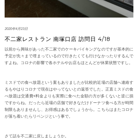
2020年4月23日
不二家レストラン 南塚口店 訪問日 4/18
以前から興味があった不二家でのケーキバイキングなのですが基本的に
予定が先々まで埋まっているので行きたくても行けなかったりするんで
すよね。コロナの影響で各ホテルやお店もほとんどが休業状態ですし。
ミスドでの食べ放題という案もありましたが比較的近場の店舗へ連絡す
るもやはりコロナで現在はやってないとの返答でした。正直ミスドの食
べ放題は交通費+料金よりも実際に食べた金額の方が多くないと逆に損
ですからね。だったら近場の店舗で好きなだけドーナツ食べる方が時間
制限もありませんし、お得感はあるでしょうから。こちらはまたコロナ
が落ち着いたらリベンジという事で。
さて話を不二家に戻しましょうか。