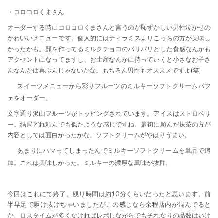
・コロコロくまさん
オーダーする時にコロコロくまさんと言うのが恥ずかしい男性泣かせの
かわいいメニューです。個人的にはティラミスよりこっちの方が美味し
かったかも。顔を作ってるミルクチョコのパリパリとした食感なんかも
アクセントになってますし、お土産なんかに持っていくと小さなお子さ
んなんかは喜ぶんじゃないかな。もちろん男性もオススメですよ(笑)
スイーツメニューから彩りフルーツのミルキーソフトクリームパフ
ェをオーダー。
文字通り沢山フルーツがトッピングされています。アイスはストロベリ
ー。結局どれ頼んでも似たような感じですね。最初に頼んだ抹茶の方が
内容としては面白かったかな。ソフトクリームがやはりうまい。
あまりにハマってしまったんでミルキーソフトクリームを単品で追
加。これは美味しかった。ミルキーの濃厚な風味が抜群。
今回はこれにて終了。残り時間は約10分くらいだったと思います。前
半早足で駆け抜けちゃいましたがこの感じなら余程店内が混んでると
か、ロスタイムが多くなければレポしながらでもそれなりの品数はいけ