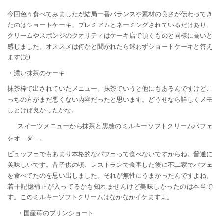
今回色々食べてみましたが結局一番バランスや素材の良さが伝わってき
たのはショートケーキ。プレミアムとネーミングされているだけあり、
クリームやスポンジのクオリティはケーキ店で頂くものと同様に高いと
感じました。オススメは何かと聞かれたら迷わずショートケーキと答え
ます(笑)
・濃い抹茶のケーキ
抹茶枠で出されていたメニュー。抹茶でいうと他にもあるんですけどこ
っちの方がまだ悪くない内容だったと思います。どうせなら詳しくメモ
しとけば良かったかな。
スイーツメニューから抹茶と黒糖のミルキーソフトクリームパフェ
をオーダー。
ビュッフェでもあまり本格的なパフェって食べないですからね。普通に
美味しいです。昔子供の頃、レストランで食事した後に不二家でパフェ
を食べてたのを思い出しました。それが無性にうまかったんですよね。
若干記憶補正が入ってるかも知れませんけど美味しかったのは本当で
す。このミルキーソフトクリームはなかなかイケますよ。
・国産苺のプリンショート