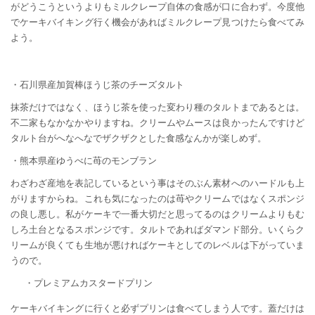
がどうこうというよりもミルクレープ自体の食感が口に合わず。今度他
でケーキバイキング行く機会があればミルクレープ見つけたら食べてみ
よう。
・石川県産加賀棒ほうじ茶のチーズタルト
抹茶だけではなく、ほうじ茶を使った変わり種のタルトまであるとは。
不二家もなかなかやりますね。クリームやムースは良かったんですけど
タルト台がへなへなでザクザクとした食感なんかが楽しめず。
・熊本県産ゆうべに苺のモンブラン
わざわざ産地を表記しているという事はそのぶん素材へのハードルも上
がりますからね。これも気になったのは苺やクリームではなくスポンジ
の良し悪し。私がケーキで一番大切だと思ってるのはクリームよりもむ
しろ土台となるスポンジです。タルトであればダマンド部分。いくらク
リームが良くても生地が悪ければケーキとしてのレベルは下がっていま
うので。
・プレミアムカスタードプリン
ケーキバイキングに行くと必ずプリンは食べてしまう人です。蓋だけは