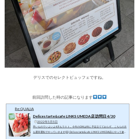
デリスでのセレクトビュッフェですね。
前回訪問した時の記事になります
Re:QUALIA
Delices tarte&cafe LINKS UMEDA店 訪問日 4/30
2022年5月5日
早いものでいよいよ4月もラスト。今年のGWは特に予定立てておらず、こちらの方
も通常運転でやっていきます(笑) Delices tarte&cafe LINKS UMEDA店にやって参り
ました(￣ー￣ゞ－☆ 以前心斎橋店の方にはお邪魔したんですけど今回は梅田にある