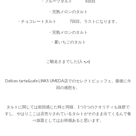
・フルーツタルト
6回目
・完熟メロンのタルト
・チョコレートタルト
7回目。ラストになります。
・完熟メロンのタルト
・夏いちごのタルト
ご馳走さまでした(人 •͈ᴗ•͈)
Delices tarte&cafe LINKS UMEDA店でのセレクトビュッフェ。最後に今
回の感想を。
タルトに関しては前回感じた時と同様、1つ1つのクオリティも抜群で
すし、やはりここは店売りされているタルトがそのまま出てくるんで食
べ放題としてはお得感あると思います。