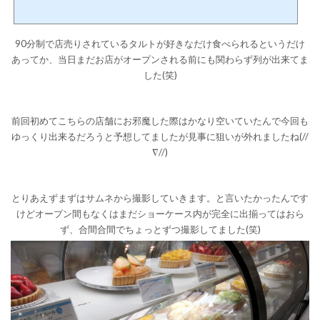
店舗へ。以前の記事はこちらから
確かあっちだとワゴンビュッフェ(コロナ以
降はオーダー形式へ変化)だったんですよね。 ただこちらのリンクス梅田店ではセレ
クトビュッフェという事で恐らく自分で好きに選択出来るようなシステムだと思う
90分制で店売りされているタルトが好きなだけ食べられるというだけ
のですが。 どんな感じなのかと...
あってか、当日まだお店がオープンされる前にも関わらず列が出来てま
した(笑)
前回初めてこちらの店舗にお邪魔した際はかなり空いていたんで今回も
ゆっくり出来るだろうと予想してましたが見事に狙いが外れましたね(//
∇//)
とりあえずまずはサムネから撮影していきます。と言いたかったんです
けどオープン間もなくはまだショーケース内が完全に出揃ってはおら
ず、合間合間でちょっとずつ撮影してました(笑)