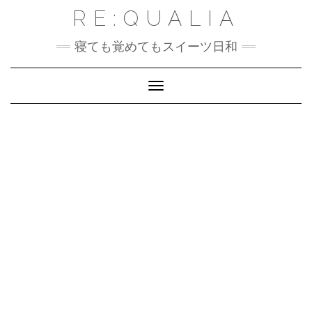
Skip
RE:QUALIA
to
content
寝ても覚めてもスイーツ日和
Toggle Navigation