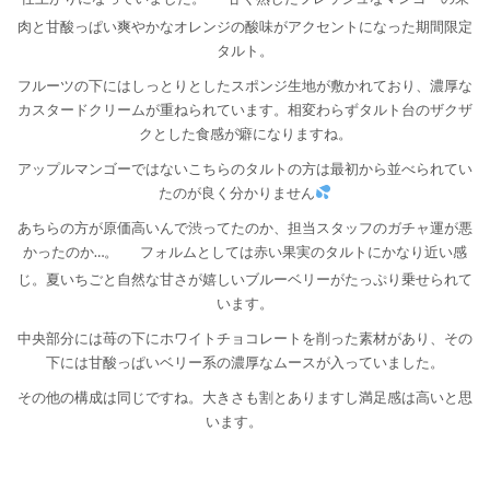
肉と甘酸っぱい爽やかなオレンジの酸味がアクセントになった期間限定
タルト。
フルーツの下にはしっとりとしたスポンジ生地が敷かれており、濃厚な
カスタードクリームが重ねられています。相変わらずタルト台のザクザ
クとした食感が癖になりますね。
アップルマンゴーではないこちらのタルトの方は最初から並べられてい
たのが良く分かりません
あちらの方が原価高いんで渋ってたのか、担当スタッフのガチャ運が悪
かったのか…。
フォルムとしては赤い果実のタルトにかなり近い感
じ。夏いちごと自然な甘さが嬉しいブルーベリーがたっぷり乗せられて
います。
中央部分には苺の下にホワイトチョコレートを削った素材があり、その
下には甘酸っぱいベリー系の濃厚なムースが入っていました。
その他の構成は同じですね。大きさも割とありますし満足感は高いと思
います。