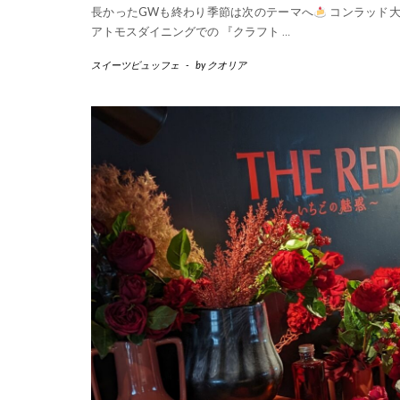
長かったGWも終わり季節は次のテーマへ
コンラッド
アトモスダイニングでの 『クラフト
…
スイーツビュッフェ
-
by
クオリア