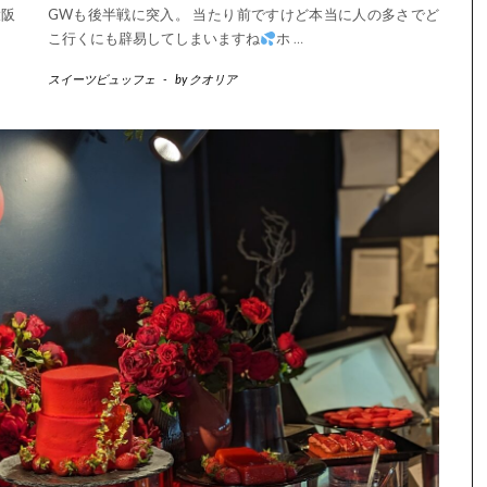
大阪
GWも後半戦に突入。 当たり前ですけど本当に人の多さでど
こ行くにも辟易してしまいますね
ホ
…
スイーツビュッフェ
-
by
クオリア