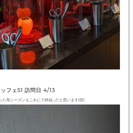
ェ51 訪問日 4/13
た苺シーズンもこれにで終結…だと思います(笑)