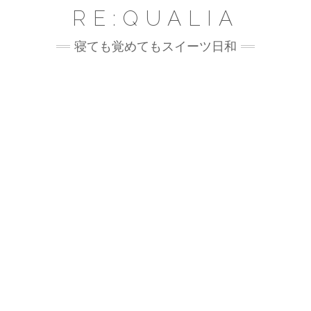
Skip
RE:QUALIA
to
content
寝ても覚めてもスイーツ日和