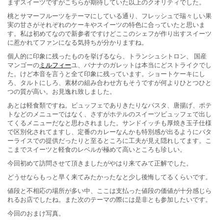
まずスイーツですがこちらが期待していた以上のクオリティでした。
桃とサマーフルーツをテーマにしている通り、フレッシュで瑞々しい果
実の甘さがそれぞれのケーキやスイーツの特色に合っていたと思いま
す。私は初めてなので新参者ですけどここのシェフが作り出すスイーツ
に惹かれてファンになる気持ちが分かりますね。
個人的に印象に残ったものを挙げるなら、トランシュシトロン、 国産
マンゴーの
ミルフィー
ユ、バナナのガレットは本当にどストライクでし
た。けど本音を言うと全て印象に残っています。ショートケーキにし
ろ、タルトにしろ、素材の組み合わせ方もそうですが何よりひとつひと
つの質が高い。お見逸れ致しました。
あとは軽食類ですね。ビュッフェでありきたりなパスタ、唐揚げ、ポテ
トなどのメニューではなく、さすがホテルのスイーツビュッフェで出し
てくるメニューだなと思わされました。サンドイッチも厚焼き玉子仕様
で区別化されてますし、定番のカレーなんかも特別感が出るようにバタ
ーライスでの提供だったりと至るところに工夫が見え隠れしてます。こ
こまでスイーツと軽食のレベルが極めて高いところも珍しい。
今回初めて訪問させて頂きましたがやはり来てみて正解でした。
どうせならもっと早く来てみたかったなと少し後悔してるくらいです。
値段と不相応の場所が多い中、ここは支払った値段の価値が十分感じら
れるお店でしたね。また次のテーマの際には是非とも参加したいです。
今回のおまけ写真。