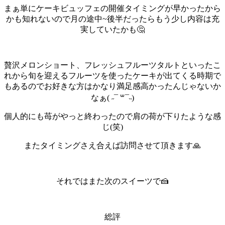
まぁ単にケーキビュッフェの開催タイミングが早かったから
かも知れないので月の途中~後半だったらもう少し内容は充
実していたかも🤔
贅沢メロンショート、フレッシュフルーツタルトといったこ
れから旬を迎えるフルーツを使ったケーキが出てくる時期で
もあるのでお好きな方はかなり満足感高かったんじゃないか
なぁ( ˶¯ ꒳¯˵)
個人的にも苺がやっと終わったので肩の荷が下りたような感
じ(笑)
またタイミングさえ合えば訪問させて頂きます🙏
それではまた次のスイーツで🍰
総評