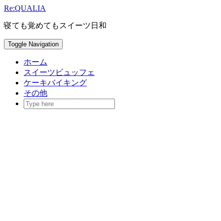
Skip
Re:QUALIA
to
content
寝ても覚めてもスイーツ日和
Toggle Navigation
ホーム
スイーツビュッフェ
ケーキバイキング
その他