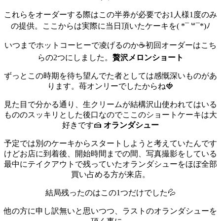
これらをオーダーする際はこの半券が必要でお1人様1度のみ
の提供。
ここからは実際に当日頂いたケーキを( *¯ ꒳¯*)ﾉ
いつまでホットコーヒーで凌げるのか☕
初回オーダーはこち
らの2つにしました。
贅沢メロンショート
ずっとこの時期を待ち望んでた者としては感慨深いものがあ
ります。苺オンリーでしたからね🍓
見た目で分かる通り、生クリームが結構沢山使われてはいる
もののスッキリとした後口なのでここのショートケーキは大
好きです🍰
オランダシュー
予定では別のケーキからスタートしようと考えていたんです
けどお店に到着後、開始時間までの間、写真撮影をしている
最中にテイクアウトで残っていたオランダシューをほぼ全部
買い占める方が来店。
結局残ったのはこの1つだけでした💦
他の方に申し訳無いと思いつつ、ラストのオランダシューを