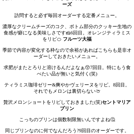
ーズ
訪問すると必ず毎回オーダーする定番メニュー。
濃厚なクリームチーズのコク、ボトム部分のクッキー生地の
食感が癖になる美味しさです🧀
6回目。オレンジティラミス
をリピ🍊
フルーツ大福
季節で内容が変化する枠なので余裕があればこちらも是非オ
ーダーしておきたいメニュー。
求肥がまたとろりと溶けるんだよなぁ😚
7回目。特にもう食
べたい品が無いと気付く(笑)
ティラミス珈琲ゼリー&爽やかヴェリーヌをリピ。
8回目。
それでもメロンは裏切らない🍈
贅沢メロンショートをリピしておきました(笑)
セントマリア
プリン
こっちのプリンは個数制限無いんですよね🤔
同じプリンなのに何でなんだろう?
9回目のオーダーです。