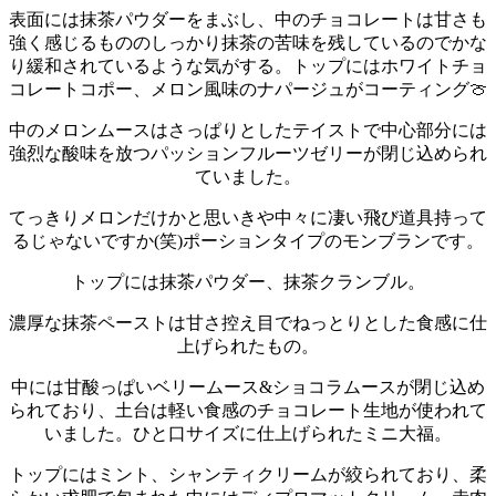
表面には抹茶パウダーをまぶし、中のチョコレートは甘さも
強く感じるもののしっかり抹茶の苦味を残しているのでかな
り緩和されているような気がする。
トップにはホワイトチョ
コレートコポー、メロン風味のナパージュがコーティング🍈
中のメロンムースはさっぱりとしたテイストで中心部分には
強烈な酸味を放つパッションフルーツゼリーが閉じ込められ
ていました。
てっきりメロンだけかと思いきや中々に凄い飛び道具持って
るじゃないですか(笑)
ポーションタイプのモンブランです。
トップには抹茶パウダー、抹茶クランブル。
濃厚な抹茶ペーストは甘さ控え目でねっとりとした食感に仕
上げられたもの。
中には甘酸っぱいベリームース&ショコラムースが閉じ込め
られており、土台は軽い食感のチョコレート生地が使われて
いました。
ひと口サイズに仕上げられたミニ大福。
トップにはミント、シャンティクリームが絞られており、柔