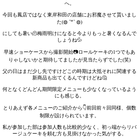
へ。
今回も鳳店ではなく東岸和田の店舗にお邪魔させて貰いまし
た(◍︎ ´꒳` ◍︎)
にしても暑い🫠梅雨明けになると今よりもっと暑くなるんで
しょうね💦
早速ショーケースから撮影開始📷️
ロールケーキの1つでもあ
りゃしないかと期待してましたが見当たらずでした(笑)
父の日はまだ少し先ですけどこの時期は大抵それに関連する
新商品も出てくるんですけどね🤔
何となくどんどん期間限定メニューも少なくなっているよう
にも感じる。
とりあえず各メニューのご紹介から👇️
前回前々回同様、個数
制限が設けられています。
私が参加した部は参加人数も比較的少なく、初っ端からリバ
ージュケーキを頼む方も見掛けなかった気がする。