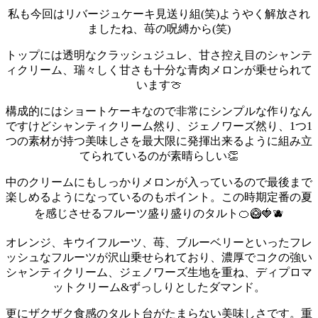
私も今回はリバージュケーキ見送り組(笑)
ようやく解放され
ましたね、苺の呪縛から(笑)
トップには透明なクラッシュジュレ、甘さ控え目のシャンテ
ィクリーム、瑞々しく甘さも十分な青肉メロンが乗せられて
います🍈
構成的にはショートケーキなので非常にシンプルな作りなん
ですけどシャンティクリーム然り、ジェノワーズ然り、1つ1
つの素材が持つ美味しさを最大限に発揮出来るように組み立
てられているのが素晴らしい👏
中のクリームにもしっかりメロンが入っているので最後まで
楽しめるようになっているのもポイント。
この時期定番の夏
を感じさせるフルーツ盛り盛りのタルト🍊🥝🍓🫐
オレンジ、キウイフルーツ、苺、ブルーベリーといったフレ
ッシュなフルーツが沢山乗せられており、濃厚でコクの強い
シャンティクリーム、ジェノワーズ生地を重ね、ディプロマ
ットクリーム&ずっしりとしたダマンド。
更にザクザク食感のタルト台がたまらない美味しさです。重