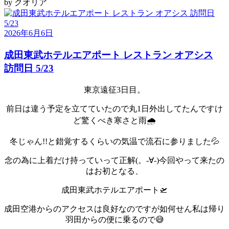
by
クオリア
2026年6月6日
成田東武ホテルエアポート レストラン オアシス
訪問日 5/23
東京遠征3日目。
前日は違う予定を立てていたので丸1日外出してたんですけ
ど驚くべき寒さと雨🌧️
冬じゃん!!と錯覚するくらいの気温で流石に参りました💦
念の為に上着だけ持っていって正解(。-∀-)
今回やって来たの
はお初となる、
成田東武ホテルエアポート🛫
成田空港からのアクセスは良好なのですが如何せん私は帰り
羽田からの便に乗るので😅