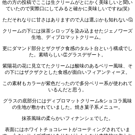
他の方の投稿でここは生クリームがとにかく美味しいと聞い
ていたので実際口にしてみると確かに美味しいですね(笑)
ただそれなりに甘さはありますので人は選ぶかも知れない🤔
クリームの下には抹茶シロップを染み込ませたジェノワーズ
生地、ディプロマットクリーム。
更にダマンド部分とザクザク食感のタルト台という構成でし
た。素晴らしい👏
グラスデザート。
紫陽花の花に見立てたクリームは酸味のあるベリー風味、そ
の下にはザクザクとした食感が面白いフィアンティーヌ。
この素材もカラーが紫色だったので多分ベリー系が使われて
いるんだと思う。
グラスの底部分にはディプロマットクリーム&ショコラ風味
の生地が敷かれていました。
焼き菓子系メニュー。
抹茶風味の柔らかいフィナンシェでした。
表面にはホワイトチョコレートがコーティングされていま