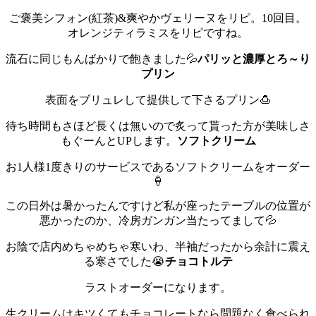
ご褒美シフォン(紅茶)&爽やかヴェリーヌをリピ。
10回目。
オレンジティラミスをリピですね。
流石に同じもんばかりで飽きました💦
パリッと濃厚とろ～り
プリン
表面をブリュレして提供して下さるプリン🍮
待ち時間もさほど長くは無いので炙って貰った方が美味しさ
もぐーんとUPします。
ソフトクリーム
お1人様1度きりのサービスであるソフトクリームをオーダー
🍦
この日外は暑かったんですけど私が座ったテーブルの位置が
悪かったのか、冷房ガンガン当たってまして💦
お陰で店内めちゃめちゃ寒いわ、半袖だったから余計に震え
る寒さでした😭
チョコトルテ
ラストオーダーになります。
生クリームはキツくてもチョコレートなら問題なく食べられ