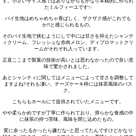
す。
小さいサイズ感ではありながらもかなり本格的に作られ
たミルフィーユです✨
パイ生地はめちゃめちゃ香ばしく、ザクザク感がこれでも
か!!と感じられるもの。
そのパイ生地で挟むようにして中には甘さを抑えたシャンテ
ィクリーム、フレッシュな赤肉メロン、ディプロマットクリ
ームがそれぞれ入っています。
正直ここまで製菓の技術が高いとは思わなかったので良い意
味で驚かされました。
あとシャンティに関してはメニューによって甘さを調整して
ますよね?それも凄い。
チーズケーキ枠には抹茶風味のバス
ク。
こちらもホールにて提供されていたメニューです。
やや柔らかめですが丁寧に作られており、滑らかな食感の中
に抹茶の持つ苦味、風味を閉じ込めたもの。
変に余ったるかったら嫌だな~と思ってたんですけどかなり