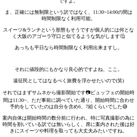
ですよ。
ま、正確には無制限という訳ではなく、11:30~14:00の間は
時間制限なく利用可能。
スイーツ&ランチという形態もそうですが個人的には何とな
く大阪のアゴーラ守口と似てるような気がします🤔
あっちも平日なら時間制限なく利用出来ますし。
それに値段的にもかなり良心的ですよね、ここ。
遠征民としてはなるべく旅費を浮かせたいので(笑)
それではまずサムネから撮影開始です📷️
ビュッフェの開始時
間は11:30~、ただ事前に調べていた通り、開始時間に合わせ
予約をしていたのは自分を含め6、7組くらいでした😅
案内自体は開始時間の数分前に行われ、特に写真撮影の為に
時間を割いている訳では無いらしく、席に案内された後は好
きにスイーツや料理を取っても大丈夫みたいですね。