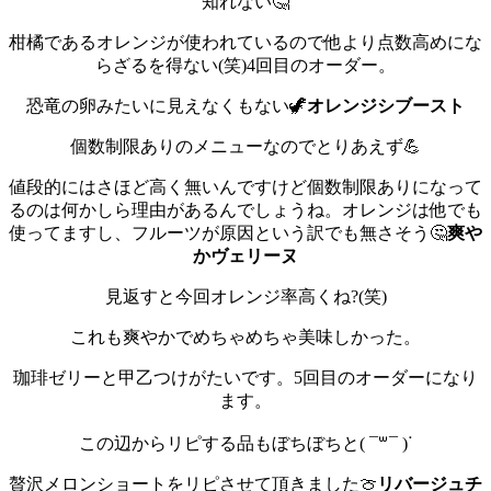
知れない🤔
柑橘であるオレンジが使われているので他より点数高めにな
らざるを得ない(笑)
4回目のオーダー。
恐竜の卵みたいに見えなくもない🦖
オレンジシブースト
個数制限ありのメニューなのでとりあえず💪
値段的にはさほど高く無いんですけど個数制限ありになって
るのは何かしら理由があるんでしょうね。オレンジは他でも
使ってますし、フルーツが原因という訳でも無さそう🤔
爽や
かヴェリーヌ
見返すと今回オレンジ率高くね?(笑)
これも爽やかでめちゃめちゃ美味しかった。
珈琲ゼリーと甲乙つけがたいです。
5回目のオーダーになり
ます。
この辺からリピする品もぼちぼちと( ¯꒳​¯ )ᐝ
贅沢メロンショートをリピさせて頂きました🍈
リバージュチ