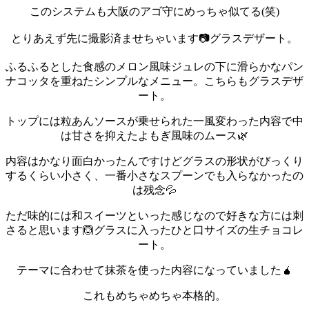
このシステムも大阪のアゴ守にめっちゃ似てる(笑)
とりあえず先に撮影済ませちゃいます📷️
グラスデザート。
ふるふるとした食感のメロン風味ジュレの下に滑らかなパン
ナコッタを重ねたシンプルなメニュー。
こちらもグラスデザ
ート。
トップには粒あんソースが乗せられた一風変わった内容で中
は甘さを抑えたよもぎ風味のムース🌿
内容はかなり面白かったんですけどグラスの形状がびっくり
するくらい小さく、一番小さなスプーンでも入らなかったの
は残念💦
ただ味的には和スイーツといった感じなので好きな方には刺
さると思います🙆
グラスに入ったひと口サイズの生チョコレ
ート。
テーマに合わせて抹茶を使った内容になっていました🧉
これもめちゃめちゃ本格的。