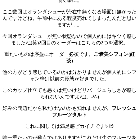
頂く事に。
ここ数回はオランダシューが滞在中無くなる場面は無かった
んですけどね。午前中にある程度売れてしまったんだと思い
ますが…。
今回オランダシューが無い状態なので個人的にはキツく感じ
ましたね(笑)
2回目のオーダーはこちらの2つを選択。
重たいものは序盤にオーダー必須です。
ご褒美シフォン(紅
茶)
他の方がどう感じているのかは分かりませんが個人的にシフ
ォン枠は以前の形態が好きでした。
このカップ仕立ても悪くは無いけどリバージュらしさが感じ
られないんですよね(。-∀-)
好みの問題だから私だけなのかも知れませんが。
フレッシュ
フルーツタルト
これに関しては満足感ピカイチです✨😊
唯一重たいのが難点ではありますがこれだけ生のフルーツを