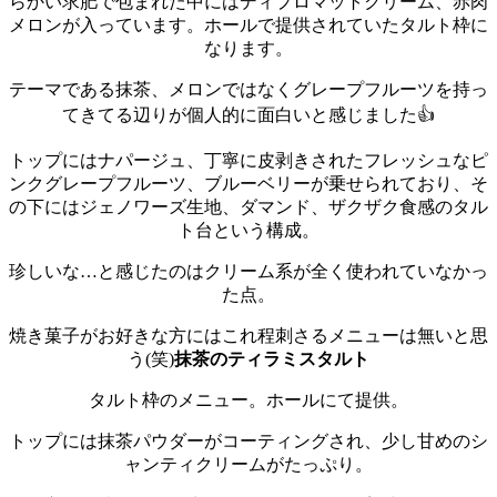
らかい求肥で包まれた中にはディプロマットクリーム、赤肉
メロンが入っています。
ホールで提供されていたタルト枠に
なります。
テーマである抹茶、メロンではなくグレープフルーツを持っ
てきてる辺りが個人的に面白いと感じました👍
トップにはナパージュ、丁寧に皮剥きされたフレッシュなピ
ンクグレープフルーツ、ブルーベリーが乗せられており、そ
の下にはジェノワーズ生地、ダマンド、ザクザク食感のタル
ト台という構成。
珍しいな…と感じたのはクリーム系が全く使われていなかっ
た点。
焼き菓子がお好きな方にはこれ程刺さるメニューは無いと思
う(笑)
抹茶のティラミスタルト
タルト枠のメニュー。ホールにて提供。
トップには抹茶パウダーがコーティングされ、少し甘めのシ
ャンティクリームがたっぷり。