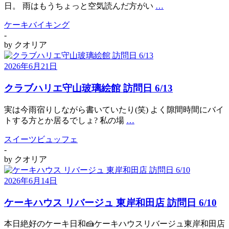
日。 雨はもうちょっと空気読んだ方がい
…
ケーキバイキング
-
by
クオリア
2026年6月21日
クラブハリエ守山玻璃絵館 訪問日 6/13
実は今雨宿りしながら書いていたり(笑) よく隙間時間にバイ
トする方とか居るでしょ? 私の場
…
スイーツビュッフェ
-
by
クオリア
2026年6月14日
ケーキハウス リバージュ 東岸和田店 訪問日 6/10
本日絶好のケーキ日和🍰
ケーキハウスリバージュ東岸和田店