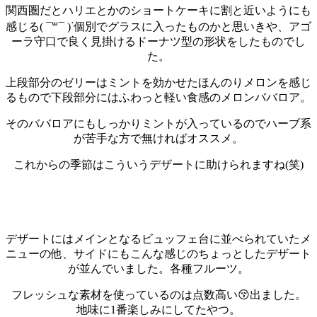
関西圏だとハリエとかのショートケーキに割と近いようにも
感じる( ¯꒳​¯ )ᐝ
個別でグラスに入ったものかと思いきや、アゴ
ーラ守口で良く見掛けるドーナツ型の形状をしたものでし
た。
上段部分のゼリーはミントを効かせたほんのりメロンを感じ
るもので下段部分にはふわっと軽い食感のメロンババロア。
そのババロアにもしっかりミントが入っているのでハーブ系
が苦手な方で無ければオススメ。
これからの季節はこういうデザートに助けられますね(笑)
デザートにはメインとなるビュッフェ台に並べられていたメ
ニューの他、サイドにもこんな感じのちょっとしたデザート
が並んでいました。
各種フルーツ。
フレッシュな素材を使っているのは点数高い😚
出ました。
地味に1番楽しみにしてたやつ。