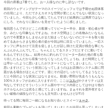
今回の席番は7番でした。お一人様なのに申し訳ないです。
前回のウェディングがテーマのスイーツビュッフェでは予期せぬ団体客
の出現により、ただでさえカオスな空間が更にとんでもない状況になっ
ていました。今回も少し心配してたんですけど結果的には満席ではない
にしろ、それなりに賑わいを見せていたように感じました。
毎回思うんですけどここの客層ってリピーター半分、新規・初心者が半
分、みたいな印象なんですよね。カオス空間はここの名物みたいなもん
なので今更驚きもしませんがまだ始まってもいないのにケーキを取り始
めてるあからさまな初心者の姿が今回は特に目立っていました。一応ス
タッフに声をかけて注意を促しましたが話し掛けた定員が残念な事にち
んぷんかんぷんでして…。ちゃんとしてるスタッフだとすぐに動いてく
れるんですけどね…。結局それに釣られてリピーター含めた他の客も取
り出したもんだから収集つかなくなったんでしょうね。まだ時間として
は早かったように思いましたがスタートになってしまいました。いつも
思いますけどこういう状況になってしまうのはお店側のシステム面に問
題がある場合がほとんどです。逆にその辺がしっかりしてるようなとこ
だと今回のような状況にはなりません。勘違い野郎が先走ろうもんなら
100％スタッフが止めに入りますので。ここは
コスパ
やクオリティは文
句なしですけどそういうシステム面やサービス内容としてはやはり他の
ホテルなんかには劣ると感じてしまいますね。まぁそれを度外視するく
らい破格の値段なのでこちらも文句言いませんけど(//∇//)
待ってる間に毎回ご一緒になるお知り合いとスイーツ
トーク
。
前回も素敵なプレゼントを頂いてしまいましたが今回も貰ってしまいま