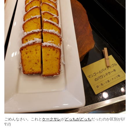
ごめんなさい。これと
ケークサレ
が
どっちがどっち
だったのか区別が(//
∇//)