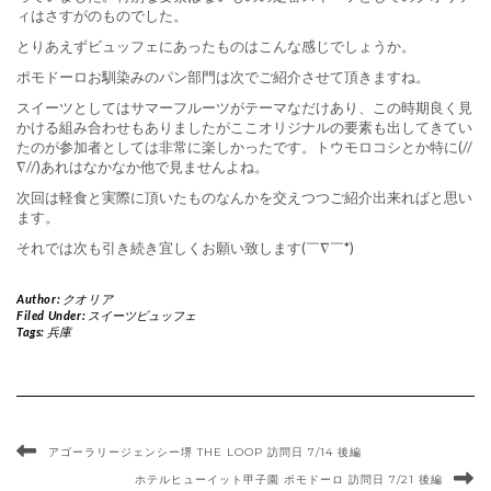
ィはさすがのものでした。
とりあえずビュッフェにあったものはこんな感じでしょうか。
ポモドーロお馴染みのパン部門は次でご紹介させて頂きますね。
スイーツとしてはサマーフルーツがテーマなだけあり、この時期良く見
かける組み合わせもありましたがここオリジナルの要素も出してきてい
たのが参加者としては非常に楽しかったです。トウモロコシとか特に(//
∇//)あれはなかなか他で見ませんよね。
次回は軽食と実際に頂いたものなんかを交えつつご紹介出来ればと思い
ます。
それでは次も引き続き宜しくお願い致します(￣∇￣*)ゞ
Author:
クオリア
Filed Under:
スイーツビュッフェ
Tags:
兵庫
アゴーラリージェンシー堺 THE LOOP 訪問日 7/14 後編
ホテルヒューイット甲子園 ポモドーロ 訪問日 7/21 後編