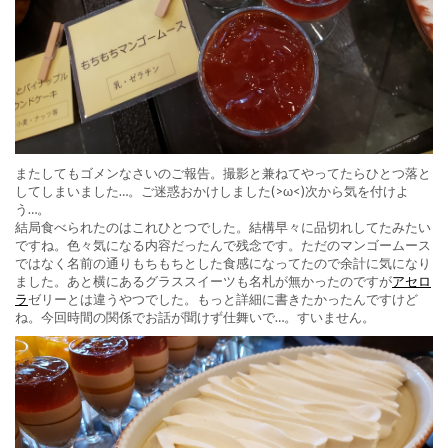
またしてもゴメンなさいのご報告。撮影と兼ねてやってたらひとつ落と
してしまいました…。ご迷惑おかけしました(>ω<)次から気を付けよ
う…。
結局食べられたのはこれひとつでした。結構早々に品切れしてたみたい
ですね。色々気になる内容だったんで残念です。ただのマンゴームース
ではなく名前の通りもちもちとした食感になってたので余計に気になり
ました。あと横にあるグラススイーツも名札が無かったのですが
アセロ
ラ
ゼリーとは違うやつでした。もっと詳細に書きたかったんですけど
ね。今回時間の関係でお話が聞けず仕舞いで…。すいません。