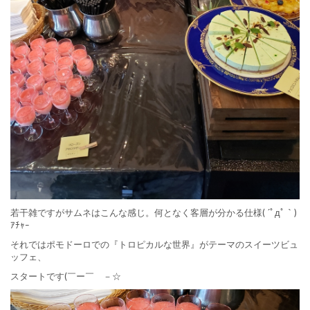
若干雑ですがサムネはこんな感じ。何となく客層が分かる仕様( ´ﾟдﾟ｀)
ｱﾁｬｰ
それではポモドーロでの『トロピカルな世界』がテーマのスイーツビュ
ッフェ、
スタートです(￣ー￣ゞ－☆