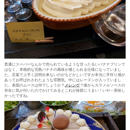
普通にスーパーなんかで売られているような甘ったるいバナナプリンで
はなく、本格的な完熟バナナの風味が感じられる仕様になっていまし
た。言葉で上手く説明出来ないのがもどかしいですが本当に手作り感が
あってお呼ばれされたような雰囲気。中にはレーズンが入っていまし
た。表面のムースは何でしょうか？
メレンゲ
？後からカラメルソースの
存在に気が付いたのでかけてみるとこれが抜群にうまい！いや～美味し
かったですね。