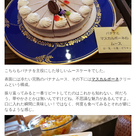
こちらもバナナを主役にした珍しいムースケーキでした。
表面には冷たい完熟のバナナムース、その下には
マスカルポーネ
クリー
ムという構成。
振り返ってみると一番リピートしてたのはこれかも知れない。何だろ
う。華やかさとかは無いんですけどね。不思議な魅力があるんですよ。
口に入れた瞬間に美味しい！ではなく、何度も食べてみるとそれが癖に
なるような感じ。