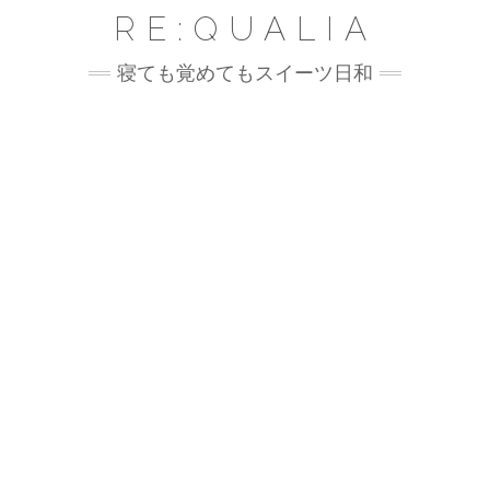
Skip
RE:QUALIA
to
content
寝ても覚めてもスイーツ日和