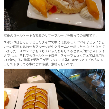
定番のロールケーキも常夏のサマーフルーツを纏っての登場です。
スポンジはしっとりとしたタイプで中には夏らしくパパイヤとライチと
いった南国を思わせるフルーツが生クリームと一緒にたっぷりと入って
いました。スポンジがもうちょいふんわりしてると個人的にどストライ
クでした。それでもロールケーキ自体、スイーツビュッフェでは鬼門な
ので(かなりの確率で業務用が混じっている為)、ホテルメイドのものを
出して下さってる事にまず感謝。素晴らしいです。