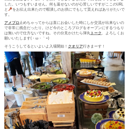
した。いつもすいません。何も返せないのが心苦しいですがここのURL
と
をお伝え出来たので暇潰しのお供にでもして貰えればありがたいで
す。
アメブロ
止めちゃってからは直にお会いした時にしか交流が出来ないの
で非常に残念だったり。けど今のところブログをオープンにするつもり
は無いので仕方ないですね。その分見かけたら弾丸
トーク
、よろしくお
願いいたします(・ω・｀=)ゞ
そうこうしてるといよいよ入場開始！
クオリア
行きまーす！