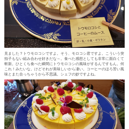
見ました？トウモロコシですよ。そう、モロコシ君ですよ。こういう突
拍子もない組み合わせ好きだな～。食べた感想としても非常に面白くて
斬新。ひとくち食べた瞬間にトウモロコシの風味がするんですもん。何
これ！みたいな。けどそれが美味しいから凄い。コーヒーのほろ苦い風
味とまた合っちゃうから不思議。シェフの妙ですよね。