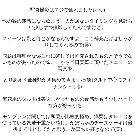
写真撮影はマジで疲れました(> <｡)
他の客の迷惑にならぬよう、人が居ないタイミングを見計ら
い少しずつ撮影してたんですけど。
スイーツは割と何とかなるんですよ、ここ補充だけはしっか
りしてくれるので(笑)
問題は料理かな🤔これに関しては補充されるものとそうでな
いものがあったので💦
ここから当日実際に頂いたメニューの
写真を。
とりあえず全種類かき集めてきました(笑)
タルト中心にフィ
ナンシェも👍
無花果のタルトは美味しかったものの食感がもう少しハード
な方が好みかも。
モンブランに関しては和栗が比較的軽め、洋栗はタルト台を
使っている為若干重たい感じ。
かぼちゃのチーズケーキは最
後までリピしてたと思う。かぼちゃ好きなので(笑)