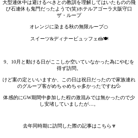
大型連休中は避けるべきとの教訓を理解してはいたものの飛
び石連休も鬼門だったようで(笑)
ホテルアゴーラ大阪守口
ザ・ループ
オレンジに染まる秋の無限ループ🍊
スイーツ&ディナービュッフェ🍰🍽️
9、10月と動ける日がここしか空いていなかった為にやむを
得ず訪問。
けど案の定といいますか、この日は祝日だったので家族連れ
のグループ客がめちゃめちゃ多かったですね💦
体感的にGW期間中参加した程の激混みでは無かったので少
し安堵していましたが…。
去年同時期に訪問した際の記事はこちら🔽