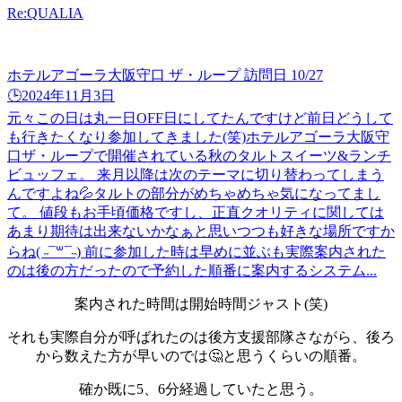
Re:QUALIA
ホテルアゴーラ大阪守口 ザ・ループ 訪問日 10/27
🕒️2024年11月3日
元々この日は丸一日OFF日にしてたんですけど前日どうして
も行きたくなり参加してきました(笑)ホテルアゴーラ大阪守
口ザ・ループで開催されている秋のタルトスイーツ&ランチ
ビュッフェ。 来月以降は次のテーマに切り替わってしまう
んですよね💦タルトの部分がめちゃめちゃ気になってまし
て。 値段もお手頃価格ですし、正直クオリティに関しては
あまり期待は出来ないかなぁと思いつつも好きな場所ですか
らね( ˶¯꒳¯˵) 前に参加した時は早めに並ぶも実際案内された
のは後の方だったので予約した順番に案内するシステム...
案内された時間は開始時間ジャスト(笑)
それも実際自分が呼ばれたのは後方支援部隊さながら、後ろ
から数えた方が早いのでは🤔と思うくらいの順番。
確か既に5、6分経過していたと思う。