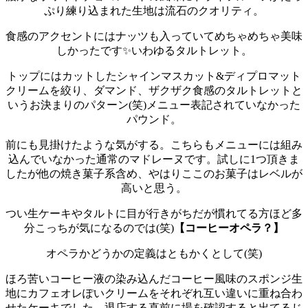
ぷり練り込まれた生地は流石のクオリティ。
食感のアクセントにはナッツも入っていてめちゃめちゃ美味
しかったです✨
いわゆるタルトレット。
トップにはカットしたシャインマスカット&ディプロマット
クリームを絞り、ダマンド、ザクザク食感のタルトレットと
いうお決まりのパターン(笑)
メニュー表記されていなかった
パウンド。
前にも見掛けたような気がする。
こちらもメニューには組み
込んでいなかった通常のマドレーヌです。
試しに1つ頂きま
したが他の焼き菓子系含め、やはりここのお菓子はレベルが
高いと思う。
つい生ケーキやタルトに目が行きがちだが慣れてる方ほど多
分こっちが気になるのでは(笑)
【コーヒーオペラ？】
オペラかどうかの定義はともかくとして(笑)
ほろ苦いコーヒー液の染み込んだコーヒー風味のスポンジ生
地にカフェオレぽいクリームをそれぞれ互い違いに重ね合わ
せたケーキでした。
退店する直前に場を確認すると出てるじ