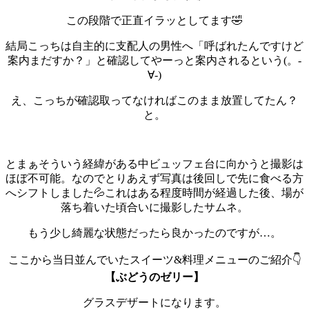
この段階で正直イラッとしてます🤣
結局こっちは自主的に支配人の男性へ「呼ばれたんですけど
案内まだすか？」と確認してやーっと案内されるという(。-
∀-)
え、こっちが確認取ってなければこのまま放置してたん？
と。
とまぁそういう経緯がある中ビュッフェ台に向かうと撮影は
ほぼ不可能。なのでとりあえず写真は後回しで先に食べる方
へシフトしました💦
これはある程度時間が経過した後、場が
落ち着いた頃合いに撮影したサムネ。
もう少し綺麗な状態だったら良かったのですが…。
ここから当日並んでいたスイーツ&料理メニューのご紹介👇️
【ぶどうのゼリー】
グラスデザートになります。