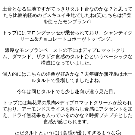
土台となる生地ですがてっきりタルト台なのかな？と思って
たら比較的軽めのビスキュイ生地でしたね(笑)
こちらは洋栗
を使ったモンブラン🌰
トップにはマロングラッセが乗せられており、シャンティク
リーム&チョコレートコポーがトッピング。
濃厚なモンブランペーストの下にはディプロマットクリー
ム、ダマンド、ザクザク食感のタルト台というベーシックな
構成になっていました。
個人的にはこちらの洋栗が好みかな？
去年確か無花果はホー
ルタルトで登場してましたよね。
今年は同じタルトでも少し趣向が違う見た目。
トップには無花果の果肉&ディプロマットクリームが絞られ
ており、アーモンドスライスを散らし食感にアクセントを加
え、ドライ無花果も入っているのかな？時折プチプチとした
食感が感じられます。
ただタルトというには食感が優しすぎるような🤔