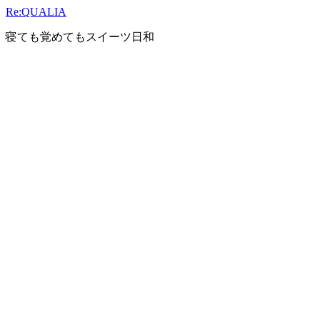
Skip
Re:QUALIA
to
content
寝ても覚めてもスイーツ日和