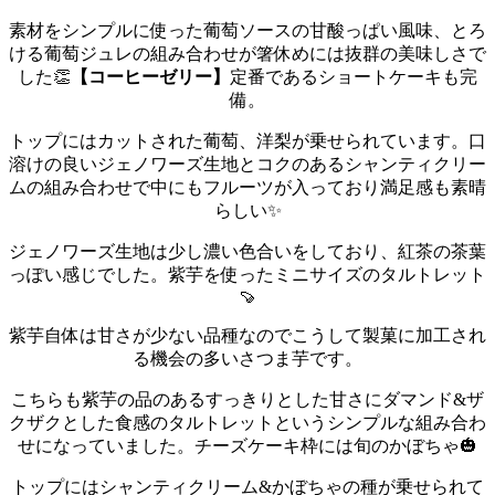
素材をシンプルに使った葡萄ソースの甘酸っぱい風味、とろ
ける葡萄ジュレの組み合わせが箸休めには抜群の美味しさで
した👏
【コーヒーゼリー】
定番であるショートケーキも完
備。
トップにはカットされた葡萄、洋梨が乗せられています。口
溶けの良いジェノワーズ生地とコクのあるシャンティクリー
ムの組み合わせで中にもフルーツが入っており満足感も素晴
らしい✨
ジェノワーズ生地は少し濃い色合いをしており、紅茶の茶葉
っぽい感じでした。
紫芋を使ったミニサイズのタルトレット
🍠
紫芋自体は甘さが少ない品種なのでこうして製菓に加工され
る機会の多いさつま芋です。
こちらも紫芋の品のあるすっきりとした甘さにダマンド&ザ
クザクとした食感のタルトレットというシンプルな組み合わ
せになっていました。
チーズケーキ枠には旬のかぼちゃ🎃
トップにはシャンティクリーム&かぼちゃの種が乗せられて