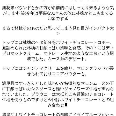
無花果パウンドとかの方が名前的にはしっくり来るような気
がします(笑)
今年は芋栗なんきんの他に林檎がどこも出てる
印象です🍎
まるで林檎そのものだと思ってしまう見た目がインパクト大
✨
トップには林檎のヘタ部分をホワイトチョコレートコポー、
煮詰められた林檎の甘酸っぱい風味と食感、その下にはディ
プロマットクリーム、マドレーヌ生地のような土台という構
成でした。
ムース系のデザート。
トップにはシャンティクリームを絞り、マロングラッセが乗
せられておりココアパウダーも。
濃厚且つすっきりとした味わいが特徴的なマロンムースの下
に甘酸っぱいカシスソースと軽いジェノワーズ生地が重ねら
れていました。
ブラウニーは大抵どこも普通のチョコレート
生地を使うものですけど今回はホワイトチョコレートとの組
み合わせ🍫
濃厚なホワイトチョコレートの風味にドライフルーツがたっ