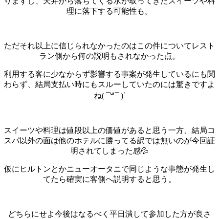
りますし、天井から落ちてくる水が取ってきたスイーツや料
理に落下する可能性も。
ただそれ以上に信じられなかったのはこの件についてレスト
ラン側から何の説明もされなかった点。
利用する客に少なからず影響する事案が発生しているにも関
わらず、結局支払い時にもスルーしていたのには驚きですよ
ね( ¯꒳​¯ )ᐝ
スイーツや料理は値段以上の価値があると思う一方、結局コ
スパ以外の面は他のホテルに勝ってる訳では無いのが今回証
明されてしまった感💦
仮にヒルトンとかニューオータニで同じような事態が発生し
てたら確実に客側へ説明すると思う。
どちらにせよ今後はなるべく平日潰して参加した方が良さ