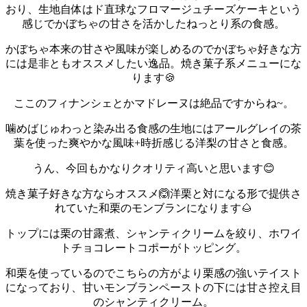
おり、生地自体はド直球なフロマージュチーズケーキという
感じでかぼちゃの甘さを活かしたねっとり系の食感。
かぼちゃ本来の甘さや風味が楽しめるのでかぼちゃ好きな方
には是非ともオススメしたい逸品。
焼き菓子系メニューにな
ります🍪
ここのフィナンシェとかマドレーヌは絶品ですからね~。
噛めばじゅわっと染み出る食感の生地にはアールグレイの茶
葉を使った爽やかな風味+時折感じる洋梨の甘さと食感。
うん、今回もかなりクオリティ高いと思います😊
焼き菓子好きな方ならオススメ🙆
洋栗と対になる形で提供さ
れていた和栗のモンブランになります🌰
トップには栗の甘露煮、シャンティクリームを絞り、ホワイ
トチョコレートコポーがトッピング。
和栗を使っているのでこちらの方がより栗感の強いテイスト
になっており、甘いモンブランペーストの下には甘さ控え目
のシャンティクリーム。