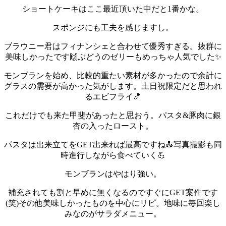
ショートケーキはここ最近頂いた中だと1番かな。
スポンジにも工夫を感じますし。
ブラウニー君はフィナンシェと合わせて優秀すぎる。抜群に
美味しかったです🙌
ぶどうのゼリーもめっちゃ人気でした✨
モンブランを始め、比較的重たい素材が多かったので余計に
グラスの需要が高かった気がします。
土日祝限定だと思われ
るエビフライ🍤
これだけでも来た甲斐があったと思おう。
パスタ&豚肉に銀
杏の入ったロースト。
パスタは出来立てをGET出来れば最高ですね🍝
写真撮影も同
時進行しながら食べていく💪
モンブランはやはり強い。
補充されても割と早めに無くなるのですぐにGET案件です
(笑)
その他美味しかったものを中心にリピ。
地味に毎回楽し
みなのがサラダメニュー。