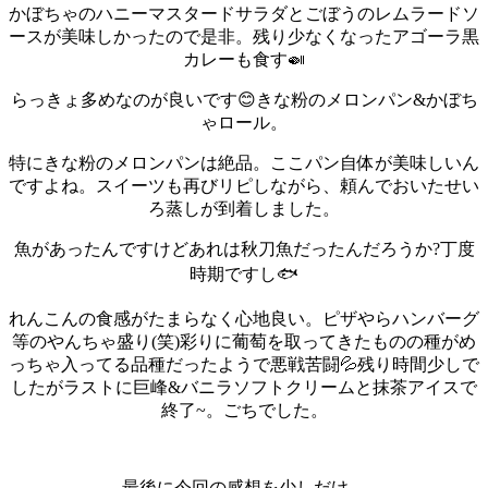
かぼちゃのハニーマスタードサラダとごぼうのレムラードソ
ースが美味しかったので是非。
残り少なくなったアゴーラ黒
カレーも食す🍛
らっきょ多めなのが良いです😊
きな粉のメロンパン&かぼち
ゃロール。
特にきな粉のメロンパンは絶品。ここパン自体が美味しいん
ですよね。
スイーツも再びリピしながら、
頼んでおいたせい
ろ蒸しが到着しました。
魚があったんですけどあれは秋刀魚だったんだろうか?丁度
時期ですし🐟️
れんこんの食感がたまらなく心地良い。
ピザやらハンバーグ
等のやんちゃ盛り(笑)
彩りに葡萄を取ってきたものの種がめ
っちゃ入ってる品種だったようで悪戦苦闘💦
残り時間少しで
したがラストに巨峰&バニラソフトクリームと抹茶アイスで
終了~。ごちでした。
最後に今回の感想を少しだけ。