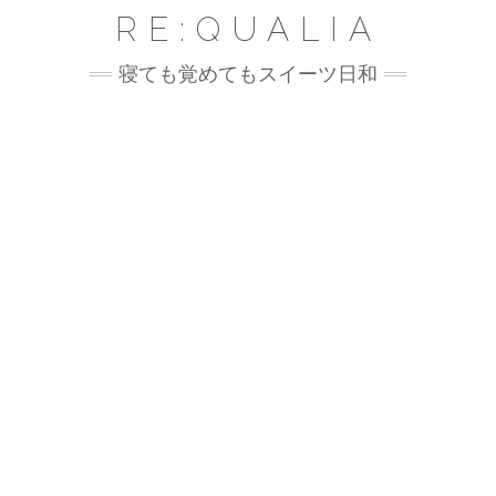
Skip
RE:QUALIA
to
content
寝ても覚めてもスイーツ日和