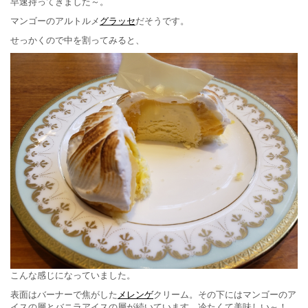
早速持ってきました～。
マンゴーのアルトルメ
グラッセ
だそうです。
せっかくので中を割ってみると、
こんな感じになっていました。
表面はバーナーで焦がした
メレンゲ
クリーム。その下にはマンゴーのア
イスの層とバニラアイスの層が続いています。冷たくて美味しい～！