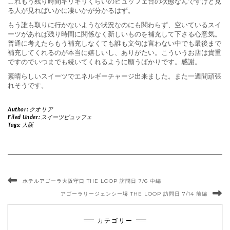
これもう残り時間ギリギリくらいのビュッフェ台の状態なんですけど見
る人が見ればいかに凄いかが分かるはず。
もう誰も取りに行かないような状況なのにも関わらず、空いているスイ
ーツがあれば残り時間に関係なく新しいものを補充して下さる心意気。
普通に考えたらもう補充しなくても誰も文句は言わない中でも最後まで
補充してくれるのが本当に嬉しいし、ありがたい。こういうお店は貴重
ですのでいつまでも続いてくれるように願うばかりです。感謝。
素晴らしいスイーツでエネルギーチャージ出来ました。また一週間頑張
れそうです。
Author:
クオリア
Filed Under:
スイーツビュッフェ
Tags:
大阪
ホテルアゴーラ大阪守口 THE LOOP 訪問日 7/6 中編
アゴーラリージェンシー堺 THE LOOP 訪問日 7/14 前編
カテゴリー