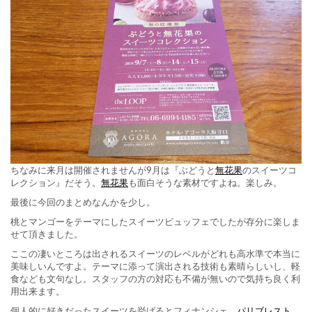
ちなみに来月は開催されませんが9月は『ぶどうと
無花果
のスイーツコ
レクション』だそう。
無花果
も面白そうな素材ですよね。楽しみ。
最後に今回のまとめなんかを少し。
桃とマンゴーをテーマにしたスイーツビュッフェでしたが存分に楽しま
せて頂きました。
ここの凄いところは出されるスイーツのレベルがどれも高水準で本当に
美味しいんですよ。テーマに添って演出される技術も素晴らしいし、軽
食なども文句なし。スタッフの方の対応も不備が無いので気持ち良く利
用出来ます。
個人的に好きだったスイーツを挙げるとフィナンシェ、
パリブレスト
、