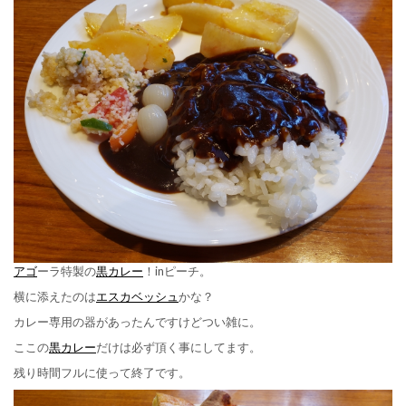
アゴ
ーラ特製の
黒カレー
！inピーチ。
横に添えたのは
エスカベッシュ
かな？
カレー専用の器があったんですけどつい雑に。
ここの
黒カレー
だけは必ず頂く事にしてます。
残り時間フルに使って終了です。