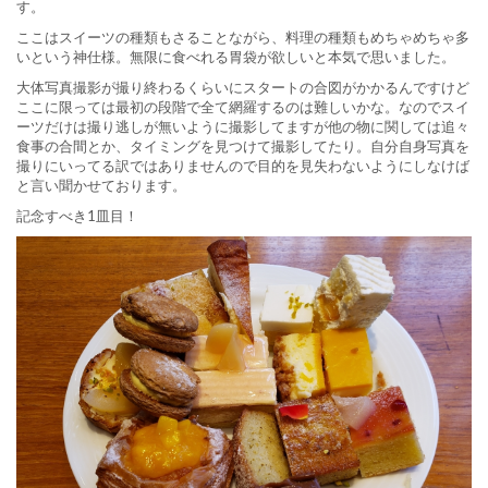
す。
ここはスイーツの種類もさることながら、料理の種類もめちゃめちゃ多
いという神仕様。無限に食べれる胃袋が欲しいと本気で思いました。
大体写真撮影が撮り終わるくらいにスタートの合図がかかるんですけど
ここに限っては最初の段階で全て網羅するのは難しいかな。なのでスイ
ーツだけは撮り逃しが無いように撮影してますが他の物に関しては追々
食事の合間とか、タイミングを見つけて撮影してたり。自分自身写真を
撮りにいってる訳ではありませんので目的を見失わないようにしなけば
と言い聞かせております。
記念すべき1皿目！