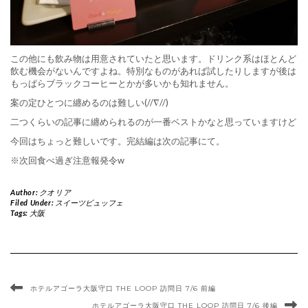
この他にも飲み物は用意されていたと思います。ドリンク系はほとんど
飲む機会がないんですよね。特別なものがあれば試したりしますが後は
もっぱらブラックコーヒーとかが多いかも知れません。
案の定ひとつに纏めるのは難しい(//∇//)
二つくらいの記事に纏められるのが一番ベストかなと思っていますけど
今回はちょっと難しいです。完結編は次の記事にて。
※次回食べ過ぎ注意報発令w
Author:
クオリア
Filed Under:
スイーツビュッフェ
Tags:
大阪
ホテルアゴーラ大阪守口 THE LOOP 訪問日 7/6 前編
ホテルアゴーラ大阪守口 THE LOOP 訪問日 7/6 後編