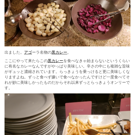
出ました。
アゴ
ーラ名物の
黒カレー
。
ここにやって来たらこの
黒カレー
を食べなきゃ始まらないというくらい
に有名なカレーなんですがやっぱり美味しい。辛さの中にも複雑な旨味
がギュッと濃縮されています。らっきょうを乗っけると更に美味しくな
りますよね。ずっと食べず嫌いで食べなかったんですけど一度食べてそ
れが妙に美味しかったものだからそれ以来ずっとらっきょうオンリーで
す。