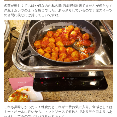
名前が難しくてもはや何なのか私の脳では理解出来てませんが何となく
洋風オムレツのような感じでした。あっさりしているので丁度スイーツ
の合間に挟むには持ってこいですね。
これも美味しかった～！軽食だとこれが一番お気に入り。食感としては
ミートボールに近いかも。トマトソースで煮込んであり見た目よりもあ
っさりしてるのでパクパク食べれちゃう。