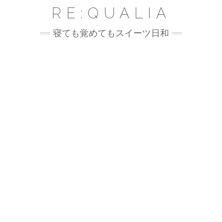
Skip
RE:QUALIA
to
content
寝ても覚めてもスイーツ日和