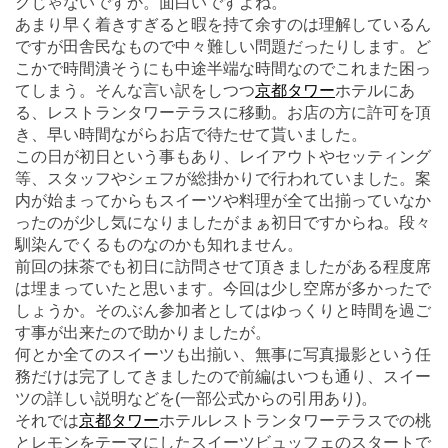
クじゃないですか。面白いですよね。
あまり早く着きすぎると暇を持て余すのは理解しているん
ですが田舎民なもので中々難しい問題だったりします。ど
こかで時間潰そうにも中途半端な時間なのでこれまた困っ
てしまう。そんな言い訳をしつつ
京都タワー
ホテルにあ
る、レストランタワーテラスに移動。お店の方に許可を頂
き、早い時間ながらお店で待たせて貰いました。
この日が初日という事もあり、レイアウトやセッティング
等、スタッフやシェフが総掛かりで行われていました。案
内が始まってからもスイーツや料理が全て出揃っていなか
ったのが少し気になりましたがまぁ初日ですからね。段々
馴染んでくるものなのかも知れません。
前回の抹茶でも初日に訪問させて頂きましたがある程度席
は埋まっていたと思います。今回は少し空席が多かったで
しょうか。そのぶん参加者としてはゆっくりと時間を過ご
す事が出来たので助かりましたが。
何とか全てのスイーツも出揃い、無事に写真撮影という任
務だけは完了してきましたので前編はいつも通り、スイー
ツの詳しい説明などを(一部公式からの引用あり)。
それでは
京都タワー
ホテルレストランタワーテラスでの桃
とレモンをテーマにしたスイーツビュッフェのスタートで