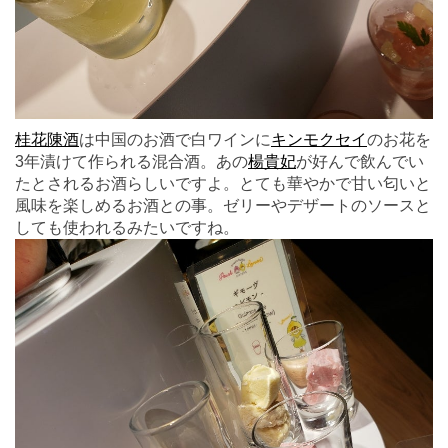
桂花陳酒
は中国のお酒で白ワインに
キンモクセイ
のお花を
3年漬けて作られる混合酒。あの
楊貴妃
が好んで飲んでい
たとされるお酒らしいですよ。とても華やかで甘い匂いと
風味を楽しめるお酒との事。ゼリーやデザートのソースと
しても使われるみたいですね。