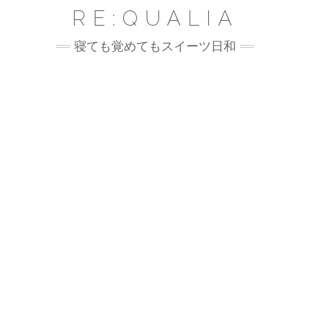
Skip
RE:QUALIA
to
content
寝ても覚めてもスイーツ日和