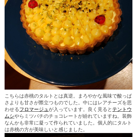
こちらは赤桃のタルトとは真逆。まろやかな風味で酸っぱ
さよりも甘さが際立つものでした。中にはレアチーズを思
わせる
フロマージュ
が入っています。良く見ると
テントウ
ムシ
やらミツバチのチョコレートが紛れていますね。装飾
なんかも非常に凝って作られていました。個人的にタルト
は赤桃の方が美味しいと感じました。