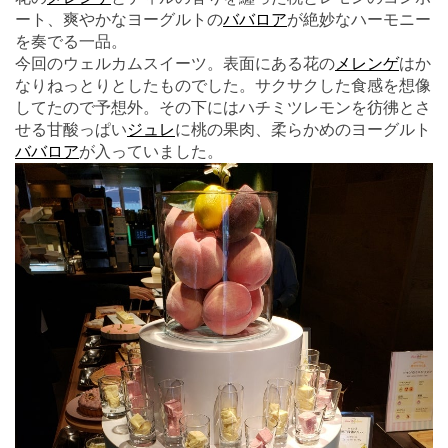
ート、爽やかなヨーグルトの
ババロア
が絶妙なハーモニー
を奏でる一品。
今回のウェルカムスイーツ。表面にある花の
メレンゲ
はか
なりねっとりとしたものでした。サクサクした食感を想像
してたので予想外。その下にはハチミツレモンを彷彿とさ
せる甘酸っぱい
ジュレ
に桃の果肉、柔らかめのヨーグルト
ババロア
が入っていました。