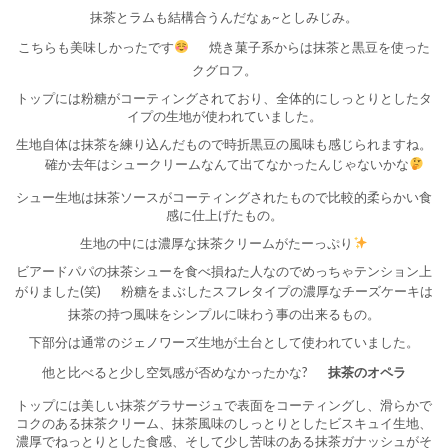
抹茶とラムも結構合うんだなぁ~としみじみ。
こちらも美味しかったです
焼き菓子系からは抹茶と黒豆を使った
クグロフ。
トップには粉糖がコーティングされており、全体的にしっとりとしたタ
イプの生地が使われていました。
生地自体は抹茶を練り込んだもので時折黒豆の風味も感じられますね。
確か去年はシュークリームなんて出てなかったんじゃないかな
シュー生地は抹茶ソースがコーティングされたもので比較的柔らかい食
感に仕上げたもの。
生地の中には濃厚な抹茶クリームがたーっぷり
ビアードパパの抹茶シューを食べ損ねた人なのでめっちゃテンション上
がりました(笑)
粉糖をまぶしたスフレタイプの濃厚なチーズケーキは
抹茶の持つ風味をシンプルに味わう事の出来るもの。
下部分は通常のジェノワーズ生地が土台として使われていました。
他と比べると少し空気感が否めなかったかな?
抹茶のオペラ
トップには美しい抹茶グラサージュで表面をコーティングし、滑らかで
コクのある抹茶クリーム、抹茶風味のしっとりとしたビスキュイ生地、
濃厚でねっとりとした食感、そして少し苦味のある抹茶ガナッシュがそ