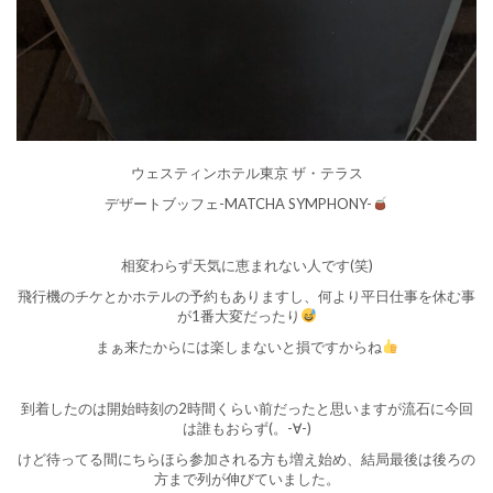
ウェスティンホテル東京 ザ・テラス
デザートブッフェ-MATCHA SYMPHONY-
相変わらず天気に恵まれない人です(笑)
飛行機のチケとかホテルの予約もありますし、何より平日仕事を休む事
が1番大変だったり
まぁ来たからには楽しまないと損ですからね
到着したのは開始時刻の2時間くらい前だったと思いますが流石に今回
は誰もおらず(。-∀-)
けど待ってる間にちらほら参加される方も増え始め、結局最後は後ろの
方まで列が伸びていました。