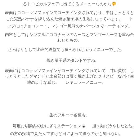
るトロピカルフェアに出てくるメニューなのかな
表面はココナッツファインでコーティングされており、中はしっとりと
した完熟バナナを練り込んだ焼き菓子系の生地になっています。
ト
ップにはチョコレート、マンゴー風味のナパージュでコーティング。
内容としてはシンプルにココナッツのムースとマンゴームースを重ね合
わせたもの。
さっぱりとして比較的終盤でも食べられちゃうメニューでした。
焼き菓子系のタルトですね。
表面にはココナッツファインがコーティングされていて、甘い黄桃、し
っとりとしたダマンドと土台部分は薄く焼き上げたクリスピーなパイ生
地のような感じ。
レギュラーメニュー。
生のフルーツ各種も。
毎度お馴染みのおにぎりステーション
担々麺は冷やしだと他
の方の投稿で見たんですけど日によって違うのかも知れない。