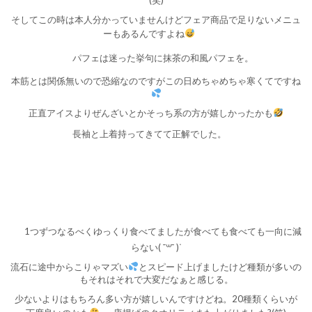
(笑)
そしてこの時は本人分かっていませんけどフェア商品で足りないメニュ
ーもあるんですよね
パフェは迷った挙句に抹茶の和風パフェを。
本筋とは関係無いので恐縮なのですがこの日めちゃめちゃ寒くてですね
正直アイスよりぜんざいとかそっち系の方が嬉しかったかも
長袖と上着持ってきてて正解でした。
1つずつなるべくゆっくり食べてましたが食べても食べても一向に減
らない( ¯꒳​¯ )ᐝ
流石に途中からこりゃマズい
とスピード上げましたけど種類が多いの
もそれはそれで大変だなぁと感じる。
少ないよりはもちろん多い方が嬉しいんですけどね。20種類くらいが