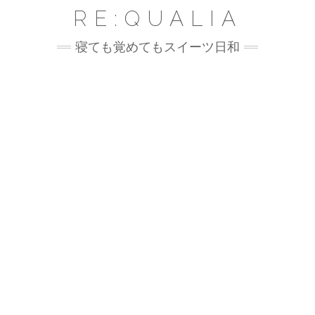
Skip
RE:QUALIA
to
content
寝ても覚めてもスイーツ日和