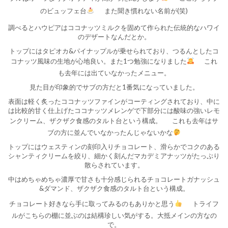
のビュッフェ台
また聞き慣れない名前が(笑)
調べるとハウピアはココナッツミルクを固めて作られた伝統的なハワイ
のデザートなんだとか。
トップにはタピオカ&パイナップルが乗せられており、つるんとしたコ
コナッツ風味の生地が心地良い。また1つ勉強になりました
これ
も去年には出ていなかったメニュー。
見た目が印象的でサブの方だと1番気になっていました。
表面は軽く炙ったココナッツファインがコーティングされており、中に
は比較的甘く仕上げたココナッツメレンゲで下部分には酸味の強いレモ
ンクリーム、ザクザク食感のタルト台という構成。
これも去年はサ
ブの方に並んでいなかったんじゃないかな
トップにはウェスティンの刻印入りチョコレート、滑らかでコクのある
シャンティクリームを絞り、細かく刻んだマカデミアナッツがたっぷり
散らされています。
中はめちゃめちゃ濃厚で甘さも十分感じられるチョコレートガナッシュ
&ダマンド、ザクザク食感のタルト台という構成。
チョコレート好きなら手に取ってみるのもありかと思う
トライフ
ルがこちらの棚に並ぶのは結構珍しい気がする。大抵メインの方なの
で。