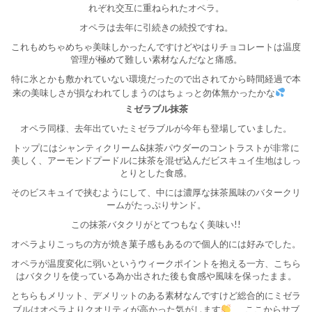
れぞれ交互に重ねられたオペラ。
オペラは去年に引続きの続投ですね。
これもめちゃめちゃ美味しかったんですけどやはりチョコレートは温度
管理が極めて難しい素材なんだなと痛感。
特に氷とかも敷かれていない環境だったので出されてから時間経過で本
来の美味しさが損なわれてしまうのはちょっと勿体無かったかな
ミゼラブル抹茶
オペラ同様、去年出ていたミゼラブルが今年も登場していました。
トップにはシャンティクリーム&抹茶パウダーのコントラストが非常に
美しく、アーモンドプードルに抹茶を混ぜ込んだビスキュイ生地はしっ
とりとした食感。
そのビスキュイで挟むようにして、中には濃厚な抹茶風味のバタークリ
ームがたっぷりサンド。
この抹茶バタクリがとてつもなく美味い!!
オペラよりこっちの方が焼き菓子感もあるので個人的には好みでした。
オペラが温度変化に弱いというウィークポイントを抱える一方、こちら
はバタクリを使っている為か出された後も食感や風味を保ったまま。
とちらもメリット、デメリットのある素材なんですけど総合的にミゼラ
ブルはオペラよりクオリティが高かった気がします
ここからサブ