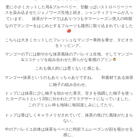
更に小さくカットした苺&ブルーベリー、甘酸っぱいストロベリーソー
スを染み込ませたジェノワーズ生地と続き、シャンティクリームが入っ
ています。
抹茶がテーマではありつつもサマーシーズン突入の時期
なのでマンゴーをはじめとするフルーツも随所に取り込まれていました
こちらは大きくカットしたフレッシュなマンゴー果肉を乗せ、タピオカ
をトッピング。
マンゴーの下には鮮やかな抹茶風味のアパレイユ生地、そしてマンゴー
&ココナッツを組み合わせた滑らかな食感のプリン
これも個人的には悪くないと感じる。
マンゴー×抹茶というのもありっちゃありですね。
和素材である抹茶
に柚子の組み合わせ。
トップには抹茶に少し柚子を効かせた寒天、甘さを強調した柚子を使っ
たヨーグルトという2段に分かれたグラスデザートになっていました。
このブリュレ枠も地味に毎回楽しみにしてたり。
トップは香ばしくキャラメリゼされていて、抹茶の焦げた風味がたまら
ない。
中のアパレイユ自体は抹茶をベースに時折ラムレーズンが顔を覗かせる
感じ。