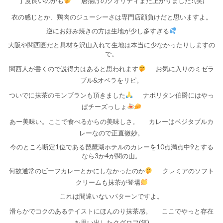
丁度良いのかも
唐揚げのクオリティまた上がりました?(笑)
衣の感じとか、鶏肉のジューシーさは専門店顔負けだと思いますよ。
逆にお好み焼きの方は生地が少し多すぎる
大阪や関西圏だと具材を沢山入れて生地は本当に少なかったりしますの
で。
関西人が書くので説得力はあると思われます
お気に入りのミゼラ
ブル&オペラをリピ。
ついでに抹茶のモンブランも頂きました
ナポリタン伯爵にはやっ
ぱチーズっしょ
あー美味い。ここで食べるからの美味しさ。
カレーはベジタブルカ
レーなので正直微妙。
今のところ断定1位である琵琶湖ホテルのカレーを10点満点中9とする
なら3か4が関の山。
何故通常のビーフカレーとかにしなかったのか
クレミアのソフト
クリームも抹茶が登場
これは間違いないパターンですよ。
滑らかでコクのあるテイストにほんのり抹茶感。
ここでやっと存在
を思い出したクグロフ(笑)