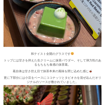
和テイスト全開のグラスです
トップには甘さを抑えた生クリームに抹茶パウダー。そして弾力性のあ
るもちもち食感の抹茶葛。
葛自体は甘さ控え目で抹茶本来の風味を閉じ込めた感じ
更に下部分には小豆をベースにココナッツとタピオカを混ぜ込んだオリ
ジナルのソースが敷かれていました。