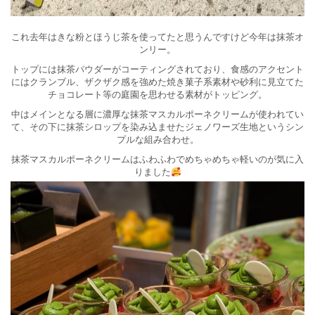
これ去年はきな粉とほうじ茶を使ってたと思うんですけど今年は抹茶オ
ンリー。
トップには抹茶パウダーがコーティングされており、食感のアクセント
にはクランブル、ザクザク感を強めた焼き菓子系素材や砂利に見立てた
チョコレート等の庭園を思わせる素材がトッピング。
中はメインとなる層に濃厚な抹茶マスカルポーネクリームが使われてい
て、その下に抹茶シロップを染み込ませたジェノワーズ生地というシン
プルな組み合わせ。
抹茶マスカルポーネクリームはふわふわでめちゃめちゃ軽いのが気に入
りました