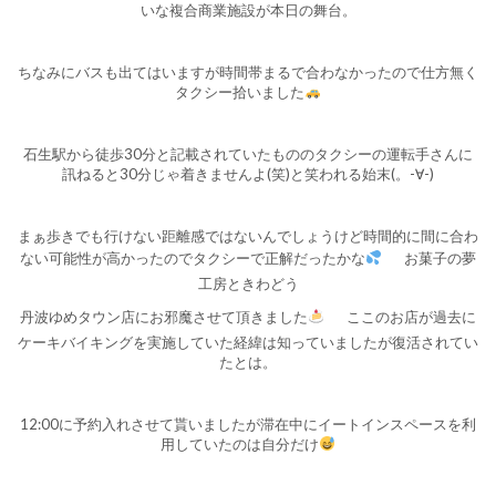
いな複合商業施設が本日の舞台。
ちなみにバスも出てはいますが時間帯まるで合わなかったので仕方無く
タクシー拾いました
石生駅から徒歩30分と記載されていたもののタクシーの運転手さんに
訊ねると30分じゃ着きませんよ(笑)と笑われる始末(。-∀-)
まぁ歩きでも行けない距離感ではないんでしょうけど時間的に間に合わ
ない可能性が高かったのでタクシーで正解だったかな
お菓子の夢
工房ときわどう
丹波ゆめタウン店にお邪魔させて頂きました
ここのお店が過去に
ケーキバイキングを実施していた経緯は知っていましたが復活されてい
たとは。
12:00に予約入れさせて貰いましたが滞在中にイートインスペースを利
用していたのは自分だけ