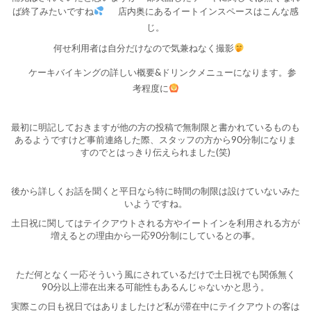
ば終了みたいですね
店内奥にあるイートインスペースはこんな感
じ。
何せ利用者は自分だけなので気兼ねなく撮影
ケーキバイキングの詳しい概要&ドリンクメニューになります。参
考程度に
最初に明記しておきますが他の方の投稿で無制限と書かれているものも
あるようですけど事前連絡した際、スタッフの方から90分制になりま
すのでとはっきり伝えられました(笑)
後から詳しくお話を聞くと平日なら特に時間の制限は設けていないみた
いようですね。
土日祝に関してはテイクアウトされる方やイートインを利用される方が
増えるとの理由から一応90分制にしているとの事。
ただ何となく一応そういう風にされているだけで土日祝でも関係無く
90分以上滞在出来る可能性もあるんじゃないかと思う。
実際この日も祝日ではありましたけど私が滞在中にテイクアウトの客は