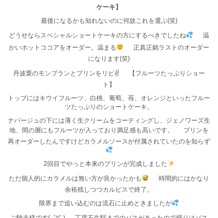
ケーキ】
最後になるかも知れないのに何故これを選ぶ(笑)
どうせならスペシャルショートケーキの方にするべきでしたね
温
かいホットココアをオーダー。温まる
正真正銘ラストのオーダー
になります(笑)
丹波栗のモンブランとプリンをリピ✌️
【フルーツたっぷりショー
ト】
トップにはキウイフルーツ、白桃、葡萄、苺、オレンジといったフルー
ツたっぷりのショートケーキ。
ナパージュの下には薄く生クリームをコーティングし、ジェノワーズ生
地、間の層にもフルーツが入っており満足感も高いです。
プリンを
再オーダーしたんですけどカラメルソースが付属されていたのを知らず
2回目でやっと本来のプリンが完成しました
ただ個人的にカラメルは無い方が良かったかも
時間的にはかなり
余裕残しつつカルピスで終了。
限界まで追い込むのは流石に止めときましたが
ご馳走様です( ˶¯꒳¯˵)
丁度石生駅までのバスがあったので帰りはバス