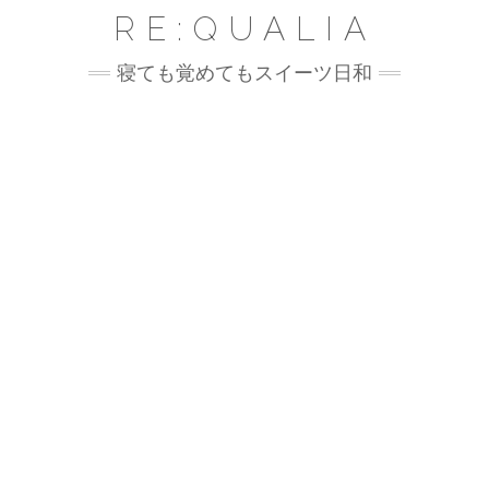
Skip
RE:QUALIA
to
content
寝ても覚めてもスイーツ日和