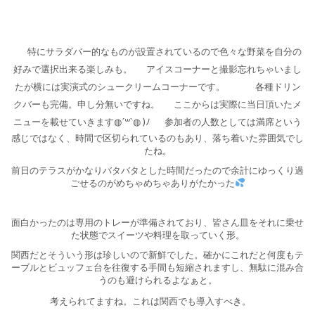
特にサラダバー的なものが設置されているので色々な野菜を自分の
好みで選択出来る楽しみも。
アイスコーナーと撮影忘れちゃいまし
たが横には実演式のシュークリームコーナーです。
各種ドリン
クバーも完備。申し分無いですね。
ここからは実際に当日頂いたメ
ニューを載せていきます◍´꒳​`◍ )ﾉ
参加者の人数としては満席という
感じではなく、時間で区切られているのもあり、落ち着いた雰囲気でし
たね。
前日のテラスがかなりバタバタとした時間だったので余計にゆっくり過
ごせるのがめちゃめちゃありがたかった
面白かったのは専用のトレーが準備されており、皆さん皿をそれに乗せ
た状態でスイーツや料理を取っていく形。
関西だとそういう形は珍しいので新鮮でした。確かにこれだと何度もテ
ーブルとビュッフェ台を往復する手間も短縮されますし、無駄に混み合
うのも避けられるよなぁと。
考えられてますね。これは関西でも導入すべき。