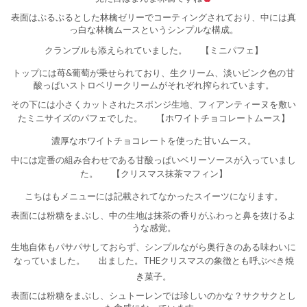
表面はぷるぷるとした林檎ゼリーでコーティングされており、中には真
っ白な林檎ムースというシンプルな構成。
クランブルも添えられていました。
【ミニパフェ】
トップには苺&葡萄が乗せられており、生クリーム、淡いピンク色の甘
酸っぱいストロベリークリームがそれぞれ搾られています。
その下には小さくカットされたスポンジ生地、フィアンティーヌを敷い
たミニサイズのパフェでした。
【ホワイトチョコレートムース】
濃厚なホワイトチョコレートを使った甘いムース。
中には定番の組み合わせである甘酸っぱいベリーソースが入っていまし
た。
【クリスマス抹茶マフィン】
こちはもメニューには記載されてなかったスイーツになります。
表面には粉糖をまぶし、中の生地は抹茶の香りがふわっと鼻を抜けるよ
うな感覚。
生地自体もパサパサしておらず、シンプルながら奥行きのある味わいに
なっていました。
出ました。THEクリスマスの象徴とも呼ぶべき焼
き菓子。
表面には粉糖をまぶし、シュトーレンでは珍しいのかな？サクサクとし