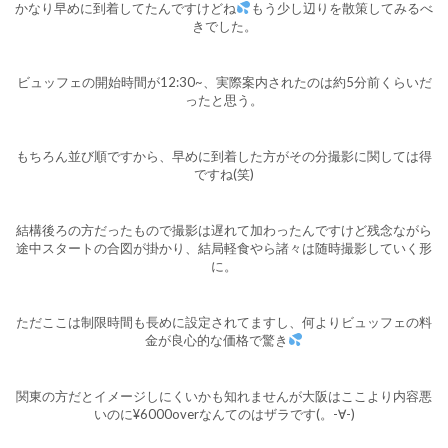
かなり早めに到着してたんですけどね
もう少し辺りを散策してみるべ
きでした。
ビュッフェの開始時間が12:30~、実際案内されたのは約5分前くらいだ
ったと思う。
もちろん並び順ですから、早めに到着した方がその分撮影に関しては得
ですね(笑)
結構後ろの方だったもので撮影は遅れて加わったんですけど残念ながら
途中スタートの合図が掛かり、結局軽食やら諸々は随時撮影していく形
に。
ただここは制限時間も長めに設定されてますし、何よりビュッフェの料
金が良心的な価格で驚き
関東の方だとイメージしにくいかも知れませんが大阪はここより内容悪
いのに¥6000overなんてのはザラです(。-∀-)