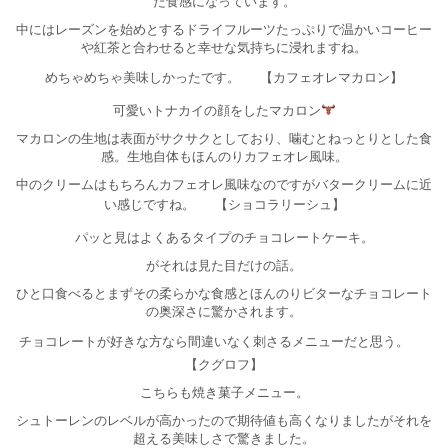
た食感になっています。
中にはレーズンを始めとするドライフルーツたっぷりで温かいコーヒー
や紅茶と合わせると幸せな気持ちに浸れますね。
めちゃめちゃ美味しかったです。
【カフェオレマカロン】
可愛いトナカイの顔をしたマカロン
マカロンの生地は表面がサクサクとしており、噛むとねっとりとした食
感。生地自体もほんのりカフェオレ風味。
中のクリームはもちろんカフェオレ風味なのですがバタークリームに近
い感じですね。
【ショコラリーシュ】
パッと見はよくあるタイプのチョコレートケーキ。
がそれは見た目だけの話。
ひと口食べるとまずその柔らかな食感とほんのりビターなチョコレート
の奥深さに驚かされます。
チョコレートが好きな方なら間違いなく刺さるメニューだと思う。
【クグロフ】
こちらも焼き菓子メニュー。
シュトーレンのレベルが高かったので期待値も高くなりましたがそれを
超える美味しさで驚きました。