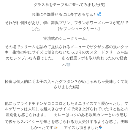
グラス系をテーブルに並べてみました(笑)
お皿に全部乗せるには多すぎるなぁと
それぞれ個性があり、特に舞浜プリン、フランボワーズムースが絶品で
した。
【サブレシュークリーム】
実演式のシュークリーム。
その場でクリームを詰めて提供されるメニューでザクザク感の強いクッ
キー生地の中にサイズに似合わないたっぷりのカスタードクリームを詰
めたシンプルな内容でした。
ある程度レポも取り終わったので軽食
へ
軽食は個人的に明太子の入ったグラタン？がめちゃめちゃ美味しくて刺
さりました(笑)
他にもフライドチキンがコロコロとしたミニサイズで可愛かったし、マ
ルゲリータは大胆にも超大きなサイズで焼き上げられていたりと他との
差別化も感じられます。
カレーはコクのある欧風カレーという感じ
で後からスパイシーな辛さを感じられる万人受けするような感じ。美味
しかったです
アイスも頂きました