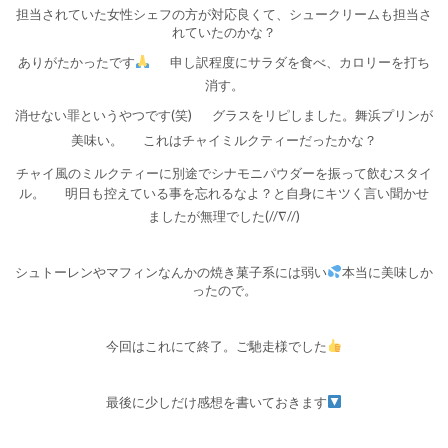
担当されていた女性シェフの方が対応良くて、シュークリームも担当さ
れていたのかな？
ありがたかったです
申し訳程度にサラダを食べ、カロリーを打ち
消す。
消せない罪というやつです(笑)
グラスをリピしました。舞浜プリンが
美味い。
これはチャイミルクティーだったかな？
チャイ風のミルクティーに別途でシナモニパウダーを振って飲むスタイ
ル。
明日も控えている事を忘れるなよ？と自身にキツく言い聞かせ
ましたが無理でした(//∇//)
シュトーレンやマフィンなんかの焼き菓子系には弱い
本当に美味しか
ったので。
今回はこれにて終了。ご馳走様でした
最後に少しだけ感想を書いておきます