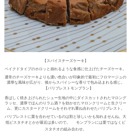
【スパイスチーズケーキ】
ベイクドタイプのホロッと崩れるような食感に仕上げたチーズケーキ。
通常のチーズケーキよりも濃い色合いが印象的で最初にフロマージュの
濃厚な風味が広がり、後からスパイシーな香りで包み込まれる感じ。
【パリブレストモンブラン】
香ばしく焼き上げられたシュー生地の中にダイスカットされたマロング
ラッセ、濃厚でほんのりラム酒？を効かせたマロンクリームと生クリー
ム、更にカスタードクリームをそれぞれ重ね合わせたパリブレスト。
パリブレストに栗を合わせているのは割と珍しいかも知れませんね。大
抵ピスタチオとかが最近は多いので。
モンブランには栗ではなくピ
スタチオの組み合わせ。