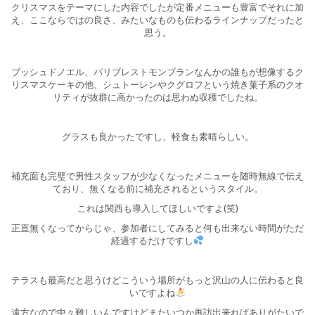
クリスマスをテーマにした内容でしたが定番メニューも豊富でそれに加
え、ここならではの良さ、みたいなものも伝わるラインナップだったと
思う。
ブッシュドノエル、パリブレストモンブランなんかの誰もが想像するク
リスマスケーキの他、シュトーレンやクグロフという焼き菓子系のクオ
リティが抜群に高かったのは思わぬ収穫でしたね。
グラスも良かったですし、軽食も素晴らしい。
補充面も完璧で男性スタッフが少なくなったメニューを随時無線で伝え
ており、無くなる前に補充されるというスタイル。
これは関西も導入してほしいですよ(笑)
正直無くなってからじゃ、参加者にしてみると何も出来ない時間がただ
経過するだけですし
テラスも最高だと思うけどこういう場所がもっと沢山の人に伝わると良
いですよね
遠方なので中々難しいんですけどまたいつか再訪出来ればありがたいで