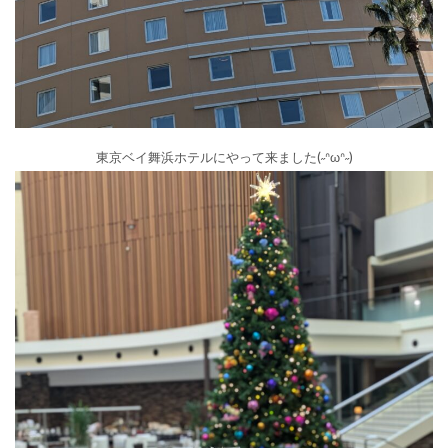
東京ベイ舞浜ホテルにやって来ました(˶ᐢωᐢ˶)