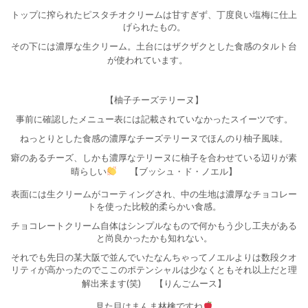
トップに搾られたピスタチオクリームは甘すぎず、丁度良い塩梅に仕上
げられたもの。
その下には濃厚な生クリーム。土台にはザクザクとした食感のタルト台
が使われています。
【柚子チーズテリーヌ】
事前に確認したメニュー表には記載されていなかったスイーツです。
ねっとりとした食感の濃厚なチーズテリーヌでほんのり柚子風味。
癖のあるチーズ、しかも濃厚なテリーヌに柚子を合わせている辺りが素
晴らしい
【ブッシュ・ド・ノエル】
表面には生クリームがコーティングされ、中の生地は濃厚なチョコレー
トを使った比較的柔らかい食感。
チョコレートクリーム自体はシンプルなもので何かもう少し工夫がある
と尚良かったかも知れない。
それでも先日の某大阪で並んでいたなんちゃってノエルよりは数段クオ
リティが高かったのでここのポテンシャルは少なくともそれ以上だと理
解出来ます(笑)
【りんごムース】
見た目はまんま林檎ですね