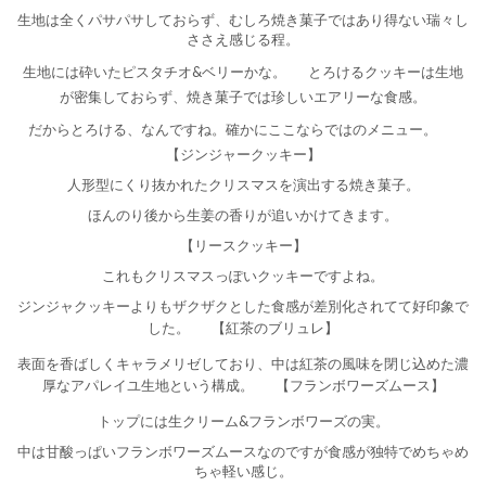
生地は全くパサパサしておらず、むしろ焼き菓子ではあり得ない瑞々し
ささえ感じる程。
生地には砕いたピスタチオ&ベリーかな。
とろけるクッキーは生地
が密集しておらず、焼き菓子では珍しいエアリーな食感。
だからとろける、なんですね。確かにここならではのメニュー。
【ジンジャークッキー】
人形型にくり抜かれたクリスマスを演出する焼き菓子。
ほんのり後から生姜の香りが追いかけてきます。
【リースクッキー】
これもクリスマスっぽいクッキーですよね。
ジンジャクッキーよりもザクザクとした食感が差別化されてて好印象で
した。
【紅茶のブリュレ】
表面を香ばしくキャラメリゼしており、中は紅茶の風味を閉じ込めた濃
厚なアパレイユ生地という構成。
【フランボワーズムース】
トップには生クリーム&フランボワーズの実。
中は甘酸っぱいフランボワーズムースなのですが食感が独特でめちゃめ
ちゃ軽い感じ。