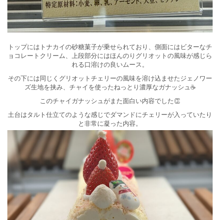
トップにはトナカイの砂糖菓子が乗せられており、側面にはビターなチ
ョコレートクリーム、上段部分にはほんのりグリオットの風味が感じら
れる口溶けの良いムース。
その下には同じくグリオットチェリーの風味を溶け込ませたジェノワー
ズ生地を挟み、チャイを使ったねっとり濃厚なガナッシュ☕
このチャイガナッシュがまた面白い内容でした👏
土台はタルト仕立てのような感じでダマンドにチェリーが入っていたり
と非常に凝った内容。