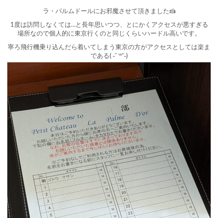
ラ・パルムドールにお邪魔させて頂きました🍰
1度は訪問しなくては…と長年思いつつ、とにかくアクセスが悪すぎる
場所なので個人的に東京行くのと同じくらいハードル高いです。
寧ろ飛行機乗り込んだら着いてしまう東京の方がアクセスとしては楽ま
である( ˶¯ ꒳¯˵)