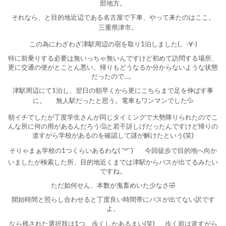
部地方。
それなら、と目的地近辺である名古屋で下車、やって来たのはここ。
三重県津市。
この為にわざわざ津駅周辺の宿を取り1泊しました(。-∀-)
特に前乗りする必要は無いっちゃ無いんですけど初めて訪問する場所、
更に交通の便がとことん悪い、帰りもどうなるか分からないような状態
だったので…。
津駅周辺にて1泊し、翌日の朝早くから更にこちらまで足を伸ばす事
に。
無人駅だったと思う。電車もワンマンでした💦
朝イチでしたが丁度学生さんが同じタイミングで大勢降りられたのでこ
んな所に何の用があるんだろう🤔と若干訝しげだったんですけど帰りの
道すがら学校があるのを確認して謎が解けたという(笑)
そりゃまぁ学校の1つくらいあるわな( ¯꒳​¯ )ᐝ
今回徒歩で目的地へ向か
いましたが検索した所、目的地近くまでは津駅からバスが出てるみたい
ですね。
ただ如何せん、本数が鬼畜めいた少なさ🤣
開始時間と照らし合わせると丁度良い時間帯にバスが出てない訳です
よ。
なら残された選択肢は1つ、歩くしかあるまい(笑)
歩く前は道すがら