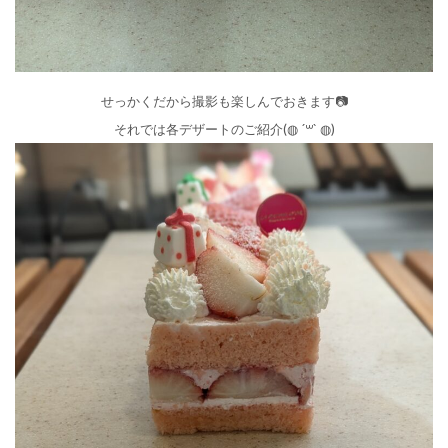
せっかくだから撮影も楽しんでおきます📷️
それでは各デザートのご紹介(◍︎ ´꒳` ◍︎)