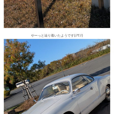
やーっと辿り着いたようです(//∇//)