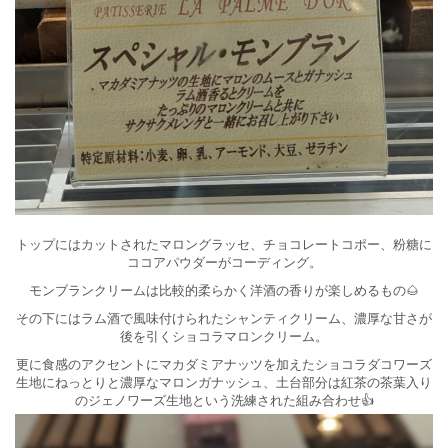
トップにはカットされたマロングラッセ、チョコレートコポー、粉糖に
ココアパウダーがコーディング。
モンブランクリームは比較的柔らかく洋酒の香りが楽しめるもの🌰
その下にはラム酒で風味付けられたシャンティクリーム、濃厚な甘さが
後を引くショコラマロンクリーム。
更に食感のアクセントにマカダミアナッツを加えたショコラダコワーズ
生地にねっとりと濃厚なマロンガナッシュ、土台部分は紅茶の茶葉入り
のジェノワーズ生地という洗練された組み合わせ👍