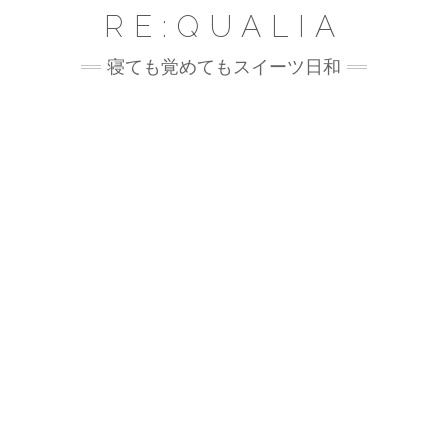
Skip
RE:QUALIA
to
content
寝ても覚めてもスイーツ日和