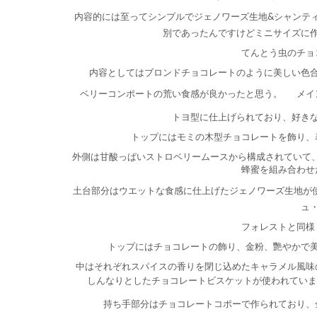
内容的には至ってシンプルでジェノワーズ生地&シャンテ
別であったんですけどミニサイズに作
てんとう虫のチョ
内容としてはブロンドチョコレートのように美しい色
ベリーコンポートの荒い食感が良かったと思う。
メイ
トヨ型に仕上げられており、好き
トップにはモミの木型チョコレートを飾り、
外側は甘酸っぱいストロベリームースから構成されていて
蜂蜜を組み合わせ
土台部分はウエットな食感に仕上げたジェノワーズ生地が
ュ
フォレストと同様
トップにはチョコレートの飾り、金粉、艷やかで
中はそれぞれスパイスの香りを閉じ込めたキャラメル風味
しんなりとしたチョコレートビスケットが使われていま
持ち手部分はチョコレートコポーで作られており、