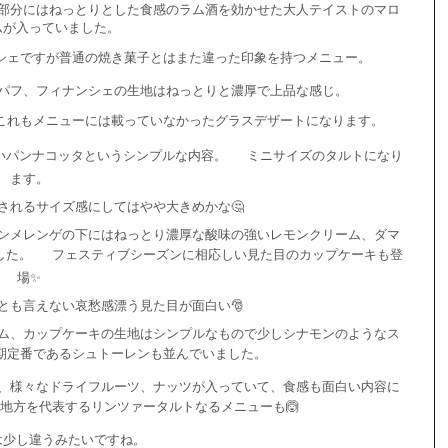
部分にはねっとりとした食感のラム酒を効かせた大人テイストのマロ
ムが入っていました。
シェですが普通の焼き菓子とはまた違った印象を持つメニュー。
パフ、フィナンシェの生地はねっとりと濃厚で上品な感じ。
これもメニューには載っていなかったグラスデザートになります。
いパンナコッタというシンプルな内容。
ミニサイズのタルトになり
ます。
されるサイズ感にしてはやや大きめかな🤔
ンメレンゲの下にはねっとり濃厚な酸味の強いレモンクリーム、ダマ
した。
フェスティブシーズンに相応しい見た目のカップケーキも登
場✨
とも言えない哀愁感漂う見た目が面白い🎅
ム、カップケーキの生地はシンプルなもので少しシナモンのようなス
期定番であるシュトーレンも並んでいました。
、様々なドライフルーツ、ナッツが入っていて、食感も面白い内容に
地方を代表するリンツァータルトなるメニューも🙆
は少し違うみたいですね。