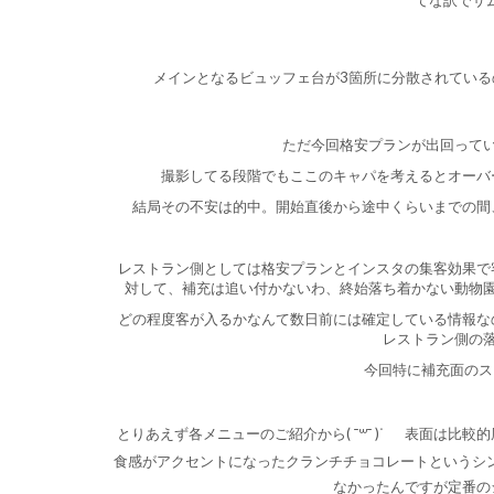
メインとなるビュッフェ台が3箇所に分散されてい
ただ今回格安プランが出回ってい
撮影してる段階でもここのキャパを考えるとオーバ
結局その不安は的中。開始直後から途中くらいまでの間
レストラン側としては格安プランとインスタの集客効果で
対して、補充は追い付かないわ、終始落ち着かない動物
どの程度客が入るかなんて数日前には確定している情報な
レストラン側の
今回特に補充面のス
とりあえず各メニューのご紹介から( ¯꒳​¯ )ᐝ
表面は比較的
食感がアクセントになったクランチチョコレートというシン
なかったんですが定番の