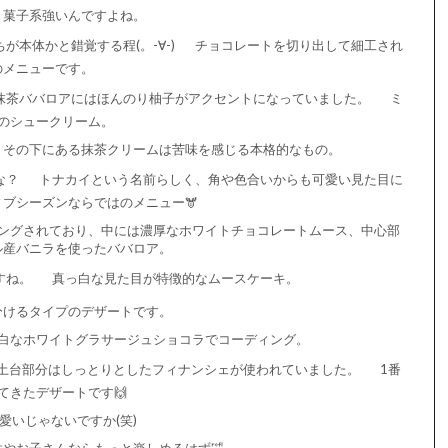
き菓子系強いんですよね。
本体かと錯覚する程(。-∀-)
チョコレートを切り出して細工され
のメニューです。
抹茶ババロアにはほんのり柚子がアクセントになっていました。
ミ
のシュークリーム。
、その下にある抹茶クリームは苦味を感じる本格的なもの。
な？
トナカイという名前らしく、角や色合いからも可愛い見た目に
ブシーズンならではのメニュー🫎
ングされており、中には濃厚なホワイトチョコレートムース、中心部
ル産バニラを使ったババロア。
すね。
真っ白な見た目が特徴的なムースケーキ。
分けるタイプのデザートです。
白なホワイトグラサージュショコラでコーディング。
土台部分はしっとりとしたフィナンシェが使われていました。
1番
てきたデザートです🙌
愛いじゃないですか(笑)