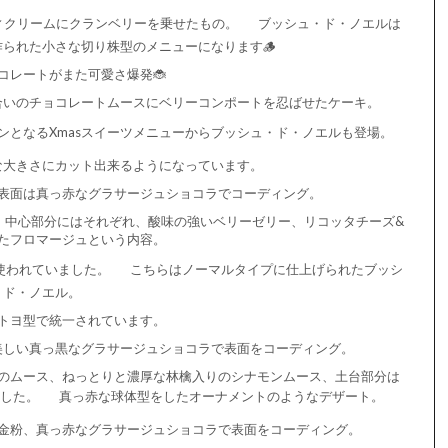
ィクリームにクランベリーを乗せたもの。
ブッシュ・ド・ノエルは
られた小さな切り株型のメニューになります🪵
コレートがまた可愛さ爆発🐞
合いのチョコレートムースにベリーコンポートを忍ばせたケーキ。
ンとなるXmasスイーツメニューからブッシュ・ド・ノエルも登場。
な大きさにカット出来るようになっています。
表面は真っ赤なグラサージュショコラでコーディング。
、中心部分にはそれぞれ、酸味の強いベリーゼリー、リコッタチーズ&
たフロマージュという内容。
使われていました。
こちらはノーマルタイプに仕上げられたブッシ
・ド・ノエル。
トヨ型で統一されています。
美しい真っ黒なグラサージュショコラで表面をコーディング。
のムース、ねっとりと濃厚な林檎入りのシナモンムース、土台部分は
した。
真っ赤な球体型をしたオーナメントのようなデザート。
金粉、真っ赤なグラサージュショコラで表面をコーディング。