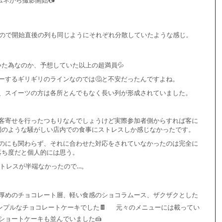
るので開始直後の列も同じようにそれぞれ分散していたような感じ。
た為なのか、予想していた以上の超満員💦
ーするギリギリのラインなのでは🤔と不安だったんですよね。
、スイーツの方は各所とんでもなく長い列が形成されていました。
客寄せを行ったつもりなんでしょうけど実際参加者側からすれば客に
園のような騒がしい店内での食事にストレスしか感じなかったです。
のにも関わらず、それに合わせた対応をされていなかったのは完全に
落ち度だと個人的には思う。
トレスが半端なかったので…。
厚めのチョコレート層、軽い食感のショコラムース、ザクザクとした
プルなチョコレートケーキでした🍫
元々のメニューには載ってい
ショートケーキも並んでいました🍰