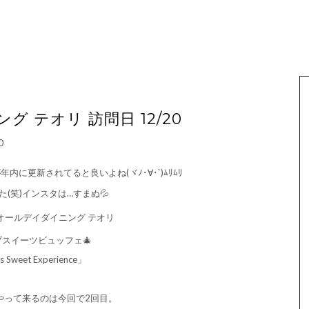
 テオリ 訪問日 12/20
に更新されてると良いよね(ヾﾉ･∀･`)ﾑﾘﾑﾘ
(笑)インスタは…すまぬ💦
オールデイダイニング テオリ
スイーツビュッフェ🎄
s Sweet Experience」
やって来るのは今回で2回目。