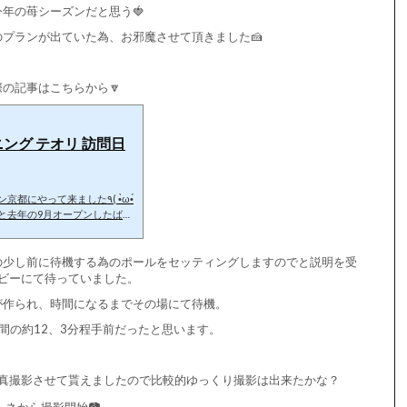
年の苺シーズンだと思う🍓
プランが出ていた為、お邪魔させて頂きました🍰
の記事はこちらから🔽
ング テオリ 訪問日
って来ました‪٩( •̀ω•́
ーツビュッフェを開催するとい
らは少し離れた場所にある為、
の少し前に待機する為のポールをセッティングしますのでと説明を受
いと思う。 別件で予定を組ん
いましたが。 にしても外国人
ビーにて待っていました。
けど7割くらいは日本の方では
が作られ、時間になるまでその場にて待機。
間の約12、3分程手前だったと思います。
真撮影させて貰えましたので比較的ゆっくり撮影は出来たかな？
ネから撮影開始📷️