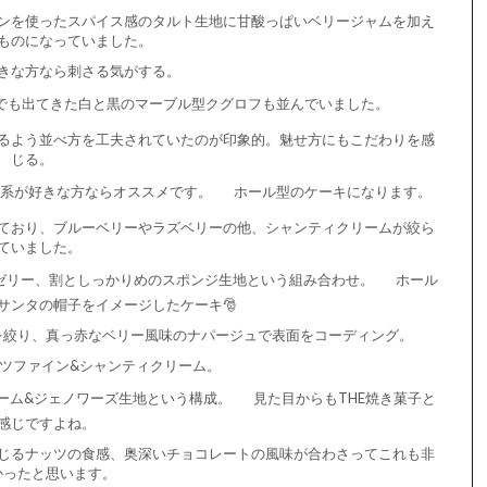
ンを使ったスパイス感のタルト生地に甘酸っぱいベリージャムを加え
ものになっていました。
きな方なら刺さる気がする。
でも出てきた白と黒のマーブル型クグロフも並んでいました。
るよう並べ方を工夫されていたのが印象的。魅せ方にもこだわりを感
じる。
系が好きな方ならオススメです。
ホール型のケーキになります。
ており、ブルーベリーやラズベリーの他、シャンティクリームが絞ら
ていました。
ゼリー、割としっかりめのスポンジ生地という組み合わせ。
ホール
サンタの帽子をイメージしたケーキ🎅
を絞り、真っ赤なベリー風味のナパージュで表面をコーディング。
ツファイン&シャンティクリーム。
ーム&ジェノワーズ生地という構成。
見た目からもTHE焼き菓子と
感じですよね。
じるナッツの食感、奥深いチョコレートの風味が合わさってこれも非
かったと思います。