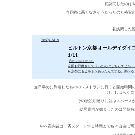
初訪問したのは今
内容的に悪くなさそうだったのと格安の
初訪問した際
Re:QUALIA
ヒルトン京都 オールデイダイニ
1/11
🕒️2025年1月13日
今回お邪魔させて頂いたのはこちら🔽ヒルトン京都にや
)ﻭ 京都にもヒルトンあったんですね。調べると去年の9月オープンしたばか
りみたいで。 ホテル開業以来初となるスイ
う話を知り、今回初訪問です✌️JR京都駅か
当日早めに到着したもののレストランに行くと開始時間
地下鉄、あるいはその他の路線で行く方が近
でいたので私は河原町経由にてホテルに向か
け、しばらくロ
観光客が多いってのは本当ですね。体感です
その後説明通りに並ぶスペース
な...
結局案内が始まったのは開始時
中へ案内後は一斉スタートする時間まで各々自由に写
てな訳でサム