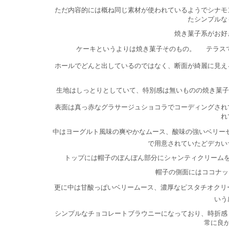
ただ内容的には概ね同じ素材が使われているようでシナモ
たシンプルな
焼き菓子系がお好
ケーキというよりは焼き菓子そのもの。
テラス
ホールでどんと出しているのではなく、断面が綺麗に見え
生地はしっとりとしていて、特別感は無いものの焼き菓子
表面は真っ赤なグラサージュショコラでコーディングされ
れ
中はヨーグルト風味の爽やかなムース、酸味の強いベリー
で用意されていたどデカい
トップには帽子のぼんぼん部分にシャンティクリーム
帽子の側面にはココナッ
更に中は甘酸っぱいベリームース、濃厚なピスタチオクリ
いう
シンプルなチョコレートブラウニーになっており、時折感
常に良