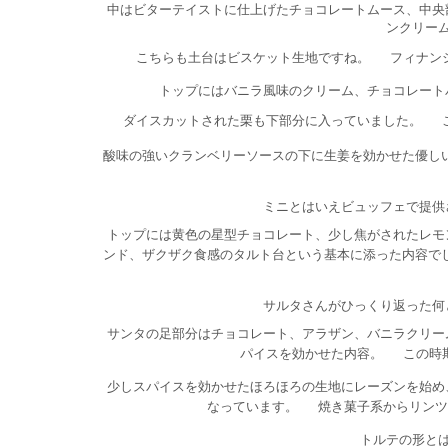
中はビターテイストに仕上げたチョコレートムース、中央
ンクリー
こちらも土台はビスケット生地ですね。
フィナン
トップにはバニラ風味のクリーム、チョコレート
ダイスカットされた栗も下部分に入っていました。
酸味の強いクランベリーソースの下に生姜を効かせた優し
ミニとはいえビュッフェで提供
トップには黄色の星型チョコレート、少し焦がされたレモ
ンド、ザクザク食感のタルト台という基本に添った内容で
サルタさんがひっくり返った何
サンタの足部分はチョコレート、アラザン、バニラクリー
パイスを効かせた内容。
この時
少しスパイスを効かせたほろほろの生地にレーズンを始め
なっています。
焼き菓子系からリンツ
トルテの形と