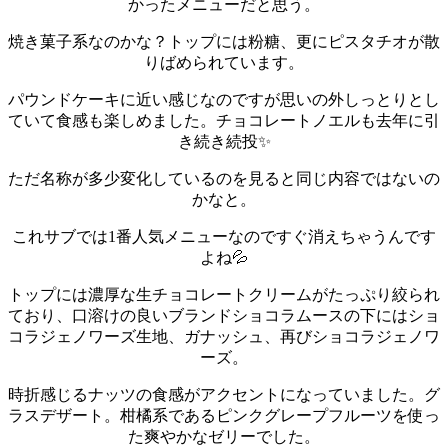
かったメニューだと思う。
焼き菓子系なのかな？トップには粉糖、更にピスタチオが散
りばめられています。
パウンドケーキに近い感じなのですが思いの外しっとりとし
ていて食感も楽しめました。
チョコレートノエルも去年に引
き続き続投✨
ただ名称が多少変化しているのを見ると同じ内容ではないの
かなと。
これサブでは1番人気メニューなのですぐ消えちゃうんです
よね💦
トップには濃厚な生チョコレートクリームがたっぷり絞られ
ており、口溶けの良いブランドショコラムースの下にはショ
コラジェノワーズ生地、ガナッシュ、再びショコラジェノワ
ーズ。
時折感じるナッツの食感がアクセントになっていました。
グ
ラスデザート。柑橘系であるピンクグレープフルーツを使っ
た爽やかなゼリーでした。