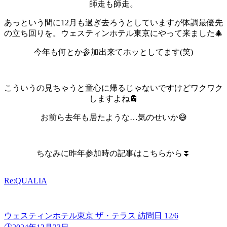
師走も師走。
あっという間に12月も過ぎ去ろうとしていますが体調最優先
の立ち回りを。
ウェスティンホテル東京にやって来ました🎄
今年も何とか参加出来てホッとしてます(笑)
こういうの見ちゃうと童心に帰るじゃないですけどワクワク
しますよね🚊
お前ら去年も居たような…気のせいか😅
ちなみに昨年参加時の記事はこちらから⏬️
Re:QUALIA
ウェスティンホテル東京 ザ・テラス 訪問日 12/6