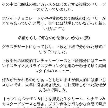
その中には酸味の強いカシスをはじめとする複数のベリーソ
ースが入っていました。
ホワイトチョコレートがやや甘めなので酸味のあるベリーが
とても合っていたと思う。
去年には登場していなかった新し
い顔( ˶¯ ꒳¯˵)
名前からして何なのか想像もつかない(笑)
グラスデザートになっており、上段と下段で分かれた形式に
なっていました。
上段部分の比較的甘いチェリーソースと下段部分にはアーモ
ンドスライス入りライスプディングを組み合わせて頂く異国
スタイルのメニュー。
好みが分かれるのかなぁ…とも思いますが個人的には嫌いじ
ゃないです。
去年に引き続き続投。これ美味しかった記憶が
あるので楽しみ。
トップにはシナモン&甘さを抑えた生クリーム、シナモン&
カスタードソースと続き、プリン自体は滑らかな食感で時折