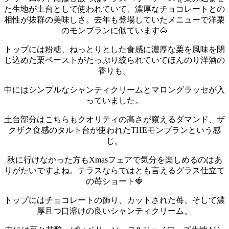
た生地が土台として使われていて、濃厚なチョコレートとの
相性が抜群の美味しさ。
去年も登場していたメニューで洋栗
のモンブランに似ています🌰
トップには粉糖、ねっとりとした食感に濃厚な栗を風味を閉
じ込めた栗ペーストがたっぷり絞られていてほんのり洋酒の
香りも。
中にはシンプルなシャンティクリームとマロングラッセが入
っていました。
土台部分はこちらもクオリティの高さが窺えるダマンド、ザ
クザク食感のタルト台が使われたTHEモンブランという感
じ。
秋に行けなかった方もXmasフェアで気分を楽しめるのはあ
りがたいですよね。
テラスならではとも言えるグラス仕立て
の苺ショート🍓
トップにはチョコレートの飾り、カットされた苺、そして濃
厚且つ口溶けの良いシャンティクリーム。