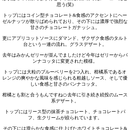
思う(笑)
トップにはコイン型チョコレート&食感のアクセントにヘー
ゼルナッツが散りばめられており、その下には濃厚で強烈な
甘さのチョコレートガナッシュ。
更にアプリコットソースにダマンド、ザクザク食感のタルト
台という一連の流れ。
グラスデザート。
去年はみかんゼリーが並んでましたけど今年はゼリーからパ
ンナコッタに変更された模様。
トップには大粒のブルーベリーを2つ入れ、柑橘系であるオ
レンジの爽やかな風味を感じられる粗越しソース、そして優
しい食感と甘さのパンナコッタ。
柑橘とも割と合うもんですね🍊
去年に引き続き続投のムース
系デザート。
トップにはリース型の抹茶チョコレート、チョコレートパ
フ、生クリームが絞られています。
その下には滑らかな食感に仕上げたホワイトチョコレート&