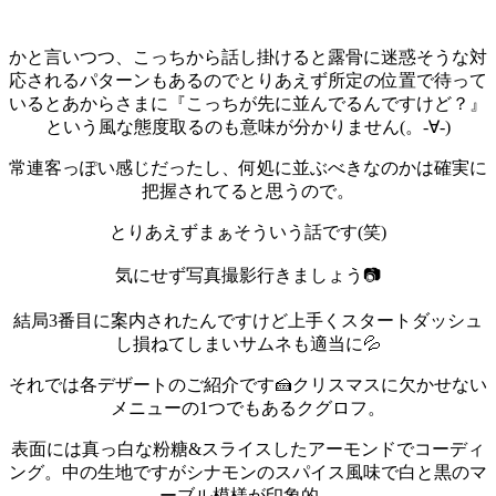
かと言いつつ、こっちから話し掛けると露骨に迷惑そうな対
応されるパターンもあるのでとりあえず所定の位置で待って
いるとあからさまに『こっちが先に並んでるんですけど？』
という風な態度取るのも意味が分かりません(。-∀-)
常連客っぽい感じだったし、何処に並ぶべきなのかは確実に
把握されてると思うので。
とりあえずまぁそういう話です(笑)
気にせず写真撮影行きましょう📷️
結局3番目に案内されたんですけど上手くスタートダッシュ
し損ねてしまいサムネも適当に💦
それでは各デザートのご紹介です🍰
クリスマスに欠かせない
メニューの1つでもあるクグロフ。
表面には真っ白な粉糖&スライスしたアーモンドでコーディ
ング。中の生地ですがシナモンのスパイス風味で白と黒のマ
ーブル模様が印象的。