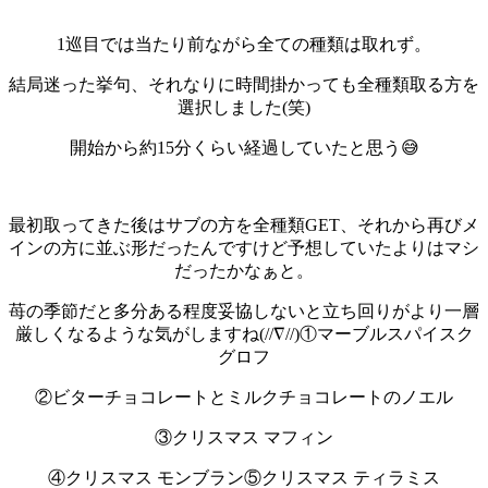
1巡目では当たり前ながら全ての種類は取れず。
結局迷った挙句、それなりに時間掛かっても全種類取る方を
選択しました(笑)
開始から約15分くらい経過していたと思う😅
最初取ってきた後はサブの方を全種類GET、それから再びメ
インの方に並ぶ形だったんですけど予想していたよりはマシ
だったかなぁと。
苺の季節だと多分ある程度妥協しないと立ち回りがより一層
厳しくなるような気がしますね(//∇//)
①マーブルスパイスク
グロフ
②ビターチョコレートとミルクチョコレートのノエル
③クリスマス マフィン
④クリスマス モンブラン
⑤クリスマス ティラミス