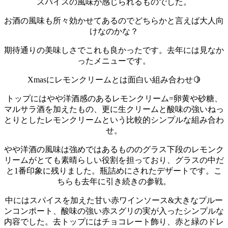
スパイスの風味が感じられるものでした。
お酒の風味も所々効かせてあるのでどちらかと言えば大人向
けなのかな？
期待通りの美味しさでこれも良かったです。
去年には見なか
ったメニューです。
Xmasにレモンクリームとは面白い組み合わせ🍋
トップにはやや洋酒感のあるレモンクリーム=卵黄や砂糖、
マルサラ酒を加えたもの、更に生クリームと酸味の強いねっ
とりとしたレモンクリームという比較的シンプルな組み合わ
せ。
やや洋酒の風味は強めではあるもののグラス下段のレモンク
リームがとても素晴らしい役割を担っており、グラスの中だ
と1番印象に残りました。
瓶詰めにされたデザートです。こ
ちらも去年に引き続きの参戦。
中にはスパイスを加えた甘い赤ワインソース&大きなプルー
ンコンポート、酸味の強い赤スグリの実が入ったシンプルな
内容でした。
去トップにはチョコレート飾り、赤と緑のドレ