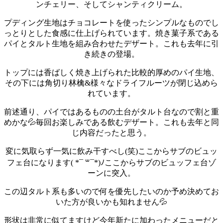
ンチェリー、そしてシャンティクリーム。
プディング生地はチョコレートを使ったシンプルなものでし
っとりとした食感に仕上げられています。
焼き菓子系である
パイとタルト生地を組み合わせたデザート。これも去年に引
き続きの登場。
トップには香ばしく焼き上げられた比較的厚めのパイ生地、
その下には角切り林檎&様々なドライフルーツが閉じ込めら
れています。
前述通り、パイではあるものの土台がタルト台なので割と重
めかな💦
毎回お楽しみである飲むデザート。これも去年と同
じ内容だったと思う。
変に気取らず一気に飲み干すべし(笑)
ここからサブのビュッ
フェ台になります( *¯ ꒳¯*)ﾉ
ここからサブのビュッフェ台ゾ
ーンに突入。
この辺タルト系も多いので何を優先したいのか予め決めてお
いた方が良いかも知れません💦
形状は非常に似てますけど今年新たに加わったメニューだと