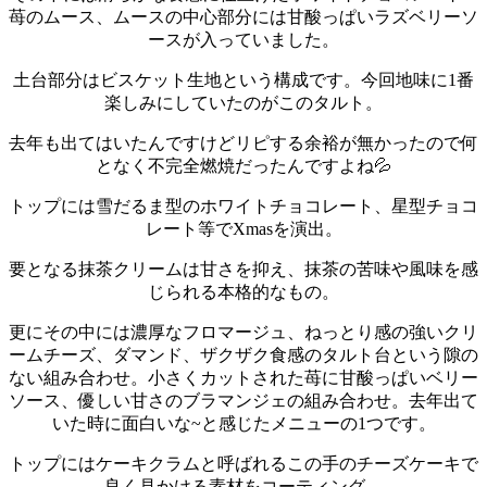
苺のムース、ムースの中心部分には甘酸っぱいラズベリーソ
ースが入っていました。
土台部分はビスケット生地という構成です。
今回地味に1番
楽しみにしていたのがこのタルト。
去年も出てはいたんですけどリピする余裕が無かったので何
となく不完全燃焼だったんですよね💦
トップには雪だるま型のホワイトチョコレート、星型チョコ
レート等でXmasを演出。
要となる抹茶クリームは甘さを抑え、抹茶の苦味や風味を感
じられる本格的なもの。
更にその中には濃厚なフロマージュ、ねっとり感の強いクリ
ームチーズ、ダマンド、ザクザク食感のタルト台という隙の
ない組み合わせ。
小さくカットされた苺に甘酸っぱいベリー
ソース、優しい甘さのブラマンジェの組み合わせ。
去年出て
いた時に面白いな~と感じたメニューの1つです。
トップにはケーキクラムと呼ばれるこの手のチーズケーキで
良く見かける素材をコーティング。