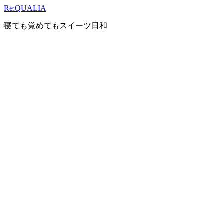
Skip
Re:QUALIA
to
content
寝ても覚めてもスイーツ日和