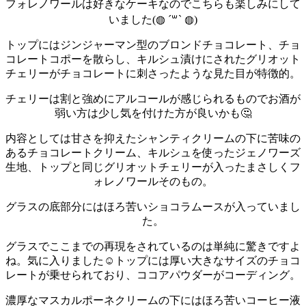
フォレノワールは好きなケーキなのでこちらも楽しみにして
いました(◍︎ ´꒳` ◍︎)
トップにはジンジャーマン型のブロンドチョコレート、チョ
コレートコポーを散らし、キルシュ漬けにされたグリオット
チェリーがチョコレートに刺さったような見た目が特徴的。
チェリーは割と強めにアルコールが感じられるものでお酒が
弱い方は少し気を付けた方が良いかも🤔
内容としては甘さを抑えたシャンティクリームの下に苦味の
あるチョコレートクリーム、キルシュを使ったジェノワーズ
生地、トップと同じグリオットチェリーが入ったまさしくフ
ォレノワールそのもの。
グラスの底部分にはほろ苦いショコラムースが入っていまし
た。
グラスでここまでの再現をされているのは単純に驚きですよ
ね。気に入りました☺️
トップには厚い大きなサイズのチョコ
レートが乗せられており、ココアパウダーがコーディング。
濃厚なマスカルポーネクリームの下にはほろ苦いコーヒー液