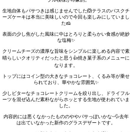
生地自体もパサつきは感じませんでした🙆
テラスのバスクチ
ーズケーキは本当に美味しいので今回も楽しみにしていまし
た🧀
表面の少し焦がした風味に中はとろりと柔らかい食感が絶妙
な塩梅✨
クリームチーズの濃厚な旨味をシンプルに楽しめる内容で素
晴らしいクオリティだったと思う👍
焼き菓子系のメニューに
なります。
トップにはコイン型の大きなチョコレート、くるみ等が乗せ
られており、華やかな雰囲気✨
少しビターなチョコレートクリームを絞り出し、ドライフル
ーツを混ぜ込んだ素朴ながらホッとする生地が使われていま
した。
内容的には悪くなかったもののややパサっぽいかな~💦
去年
は出ていなかった新作のグラスデザートです。