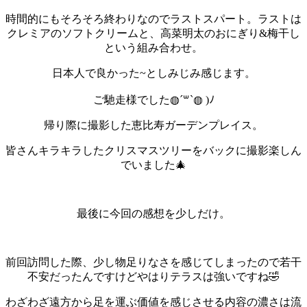
時間的にもそろそろ終わりなのでラストスパート。
ラストは
クレミアのソフトクリームと、
高菜明太のおにぎり&梅干し
という組み合わせ。
日本人で良かった~としみじみ感じます。
ご馳走様でした◍´꒳​`◍ )ﾉ
帰り際に撮影した恵比寿ガーデンプレイス。
皆さんキラキラしたクリスマスツリーをバックに撮影楽しん
でいました🎄
最後に今回の感想を少しだけ。
前回訪問した際、少し物足りなさを感じてしまったので若干
不安だったんですけどやはりテラスは強いですね🤣
わざわざ遠方から足を運ぶ価値を感じさせる内容の濃さは流