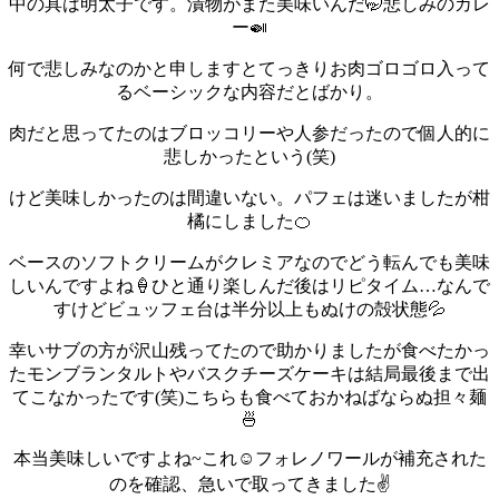
中の具は明太子です。漬物がまた美味いんだ🤭
悲しみのカレ
ー🍛
何で悲しみなのかと申しますとてっきりお肉ゴロゴロ入って
るベーシックな内容だとばかり。
肉だと思ってたのはブロッコリーや人参だったので個人的に
悲しかったという(笑)
けど美味しかったのは間違いない。
パフェは迷いましたが柑
橘にしました🍊
ベースのソフトクリームがクレミアなのでどう転んでも美味
しいんですよね🍦
ひと通り楽しんだ後はリピタイム…なんで
すけどビュッフェ台は半分以上もぬけの殻状態💦
幸いサブの方が沢山残ってたので助かりましたが食べたかっ
たモンブランタルトやバスクチーズケーキは結局最後まで出
てこなかったです(笑)
こちらも食べておかねばならぬ担々麺
🍜
本当美味しいですよね~これ☺️
フォレノワールが補充された
のを確認、急いで取ってきました✌️