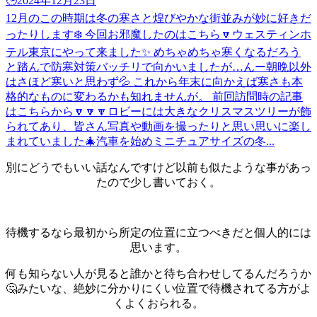
🕒️2024年12月23日
12月のこの時期は冬の寒さと煌びやかな街並みが妙に好きだ
ったりします❄️ 今回お邪魔したのはこちら🔽ウェスティンホ
テル東京にやって来ました✨️ めちゃめちゃ寒くなるだろう
と踏んで防寒対策バッチリで向かいましたが…んー朝晩以外
はさほど寒いと思わず💦 これから年末に向かえば寒さも本
格的なものに変わるかも知れませんが。 前回訪問時の記事
はこちらから🔽🔽🔽ロビーには大きなクリスマスツリーが飾
られてあり、皆さん写真や動画を撮ったりと思い思いに楽し
まれていました🎄汽車を始めミニチュアサイズの冬...
別にどうでもいい話なんですけど以前も似たような事があっ
たので少し書いておく。
待機するなら最初から所定の位置に立つべきだと個人的には
思います。
何も知らない人が見ると誰かと待ち合わせしてるんだろうか
🤔みたいな、絶妙に分かりにくい位置で待機されてる方がよ
くよくおられる。