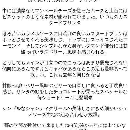
中には濃厚なカマンベールチーズを使ったムースと土台には
ビスケットのような素材が使われていました。
いつものカス
タードプリン🍮
ほろ苦いカラメルソースに口溶けの良いカスタードプリンは
ホッとさせてくれる美味しさ。
トップにはスライスされたア
ーモンド、そしてシンプルながら奥深いダマンド部分には甘
酸っぱいラズベリーよ風味も感じられる。
どうしてもメインが目立つのでこっちはあまり優先されない
傾向にあるんですけどキャパがあるならこの辺も是非食べて
欲しい。
これも去年と同じかな🤔
甘酸っぱいベリー風味のゼリーで口直しに食べると丁度良い
感じ。
サンタの顔をしたチョコレートが乗ったスペシャルな
苺ショートケーキも登場🍓
シンプルなシャンティクリームの美味しさにきめ細かいジェ
ノワーズ生地の組み合わせが抜群。
苺の季節が近付いて来ましたね~(笑)
確か去年には出ていな