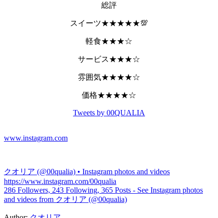
総評
スイーツ★★★★★💯
軽食★★★☆
サービス★★★☆
雰囲気★★★★☆
価格★★★★☆
Tweets by 00QUALIA
www.instagram.com
クオリア (@00qualia) • Instagram photos and videos
https://www.instagram.com/00qualia
286 Followers, 243 Following, 365 Posts - See Instagram photos
and videos from クオリア (@00qualia)
Author:
クオリア