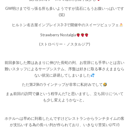
GW明けまで引っ張る所も多いようですが流石にもうお腹いっぱいです
(笑)
ヒルトン名古屋インプレイス3-3で開催中のスイーツビュッフェ
Strawberry Nostalgia
(ストロベリー・ノスタルジア)
前回参加した際はあまりに伸びた長蛇の列、お世辞にも手早いとは言い
難いスタッフによるサーブシステム、序盤は好きに取る事さえままなら
ない状況に辟易してしまいました
ただ第2弾のラインナップが非常に私好みでして
まぁ前回の訪問で嫌という程学んだ?と思いますし、立ち回りについて
も少し変えようかな~と。
ホテルへは早めに到着したんですけどレストランからランチタイムの客
が支払いする為の長~い列が作られており、いきなり苦笑い(//∇//)