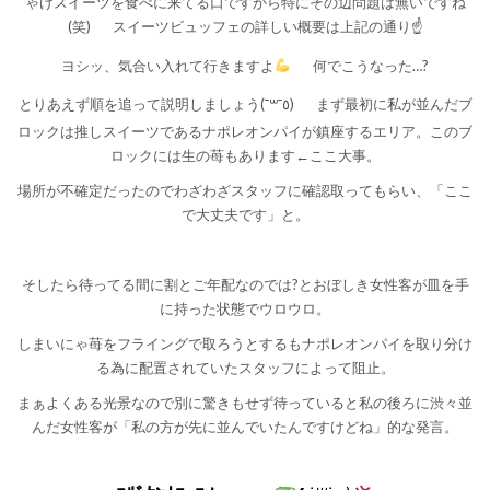
ゃけスイーツを食べに来てる口ですから特にその辺問題は無いですね
(笑)
スイーツビュッフェの詳しい概要は上記の通り☝️
ヨシッ、気合い入れて行きますよ
何でこうなった…?
とりあえず順を追って説明しましょう(¯꒳¯٥)
まず最初に私が並んだブ
ロックは推しスイーツであるナポレオンパイが鎮座するエリア。このブ
ロックには生の苺もあります←ここ大事。
場所が不確定だったのでわざわざスタッフに確認取ってもらい、「ここ
で大丈夫です」と。
そしたら待ってる間に割とご年配なのでは?とおぼしき女性客が皿を手
に持った状態でウロウロ。
しまいにゃ苺をフライングで取ろうとするもナポレオンパイを取り分け
る為に配置されていたスタッフによって阻止。
まぁよくある光景なので別に驚きもせず待っていると私の後ろに渋々並
んだ女性客が「私の方が先に並んでいたんですけどね」的な発言。