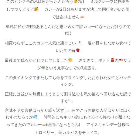
このピンク色の米は何だったんだろう
(笑)
ミルクレープに感謝を
しつつリピリピ
カレーが2皿分ありますが決して同行者がいた訳
ではありません
単純に私が2種類あるもんだと思い込んで誤カレーになっただけなので
(笑)
相変わらずここのカレー人気は凄まじい…!!
遠い目をしながら食べて
いた生の苺
最後まで残るかとヒヤヒヤしました
さてさて、ポテト
肉
サラ
ダ
という見事なまでの3点盛り。
このタイミングでまたしても苺をフライングしたおられた女性とバッテ
ィング。
正確には並びを無視しようとして割り込むも私の後ろへ回り込んだ訳で
すが…。
意味不明な言動ばっかり繰り返すし、何でこう面倒な人間ばかりに出く
わすのだろうか
時間的にもキャパ的にもそろそろ終わりが近くな
ってきたのでカレー
(理由になっとらん)
アイスキャンデーは桜ス
トロベリー、苺カルピスをチョイス。