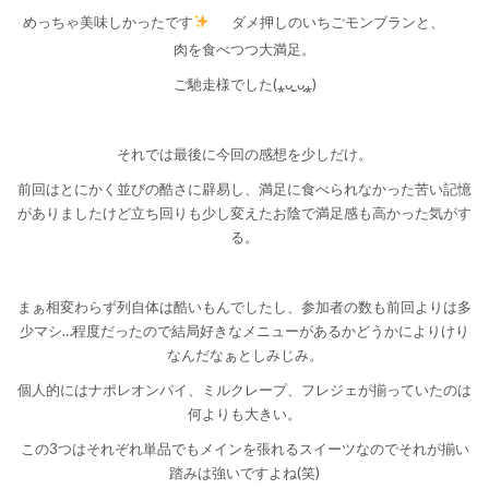
めっちゃ美味しかったです
ダメ押しのいちごモンブランと、
肉を食べつつ大満足。
ご馳走様でした(⁎ᴗ͈ˬᴗ͈⁎)
それでは最後に今回の感想を少しだけ。
前回はとにかく並びの酷さに辟易し、満足に食べられなかった苦い記憶
がありましたけど立ち回りも少し変えたお陰で満足感も高かった気がす
る。
まぁ相変わらず列自体は酷いもんでしたし、参加者の数も前回よりは多
少マシ…程度だったので結局好きなメニューがあるかどうかによりけり
なんだなぁとしみじみ。
個人的にはナポレオンパイ、ミルクレープ、フレジェが揃っていたのは
何よりも大きい。
この3つはそれぞれ単品でもメインを張れるスイーツなのでそれが揃い
踏みは強いですよね(笑)