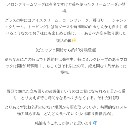
メロンクリームソーダは有名ですけど苺を使ったクリームソーダが登
場。
グラスの中にはアイスクリーム、コーンフレーク、苺ゼリー、シャンテ
ィクリーム。トッピングには苺ソースや苺風味の白玉なんかも自由に選
べるようなのでお子様にも楽しめる感じ。
あるべき姿を取り戻した
復活の儀
(ビュッフェ開始から約40分弱経過)
※ちなみにこの時点でも以前列は発生中、特にミルクレープのあるブロ
ックは開始1時間近く、もしくはそれ以上の間、絶え間なく列があった
模様。
冒頭で触れた立ち回りの改善策というのはご覧になられると分かる通
り、とりあえず待ち時間をなるべく少なくする。それだけ(笑)
とりあえず比較的列の少ない場所から順次取っていき、時間的なロスを
極力減らす為、どんどん食べていく(レポ取り撮影含め)。
結論もうこれしか無いと思います