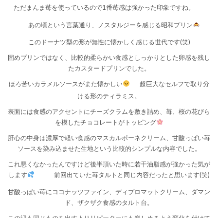
ただまんま苺を使っているので1番苺感は強かった印象ですね。
あの頃という言葉通り、ノスタルジーを感じる昭和プリン
このドーナツ型の形が無性に懐かしく感じる世代です(笑)
固めプリンではなく、比較的柔らかい食感としっかりとした卵感を残し
たカスタードプリンでした。
ほろ苦いカラメルソースがまた懐かしい
超巨大なセルフで取り分
ける形のティラミス。
表面には食感のアクセントにチーズクラムを敷き詰め、苺、桜の花びら
を模したチョコレートがトッピング
肝心の中身は濃厚で軽い食感のマスカルポーネクリーム、甘酸っぱい苺
ソースを染み込ませた生地という比較的シンプルな内容でした。
これ悪くなかったんですけど後半頂いた時に若干油脂感が強かった気が
します
前回出ていた苺タルトと同じ内容だったと思います(笑)
甘酸っぱい苺にココナッツファイン、ディプロマットクリーム、ダマン
ド、ザクザク食感のタルト台。