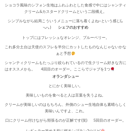
ショコラ風味のシフォン生地はふわふわとした食感で中にはシャンティ
クリーム&カスタードクリームという二段構え。
シンプルながら結局こういうメニューに落ち着くよね~という感じ‎(｡
ᵕᴗᵕ｡) ‎
シェフのおすすめ
トップにはフレッシュなオレンジ、ブルーベリー。
これ多分土台は天使のスフレを半分にカットしたものなんじゃないかな
ぁと予想
シャンティクリームもたっぷり絞られているので生クリーム好きな方に
はオススメかも。
4回目のオーダー。ここらでジャブを1つ
オランダシュー
とにかく美味しい。
美味しいものを食べると人は言葉を失うよね。
クリームが美味しいのはもちろん、外側のシュー生地自体も素晴らしく
美味いんですよ、これ。
口にクリーム付けながら頬張るのが正解です(笑)
5回目のオーダー。
レギュラー攻める前に桜モンブラン2つリピ