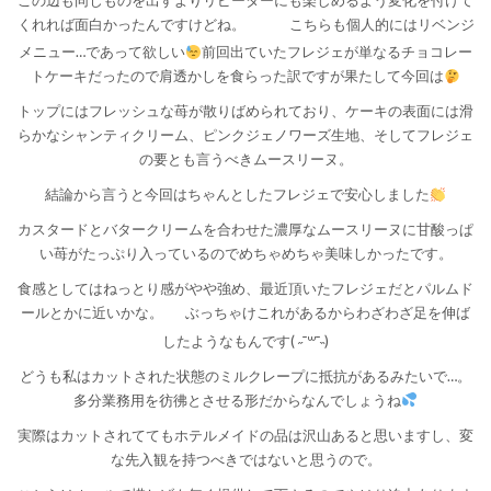
この辺も同じものを出すよりリピーターにも楽しめるよう変化を付けて
くれれば面白かったんですけどね。
こちらも個人的にはリベンジ
メニュー…であって欲しい
前回出ていたフレジェが単なるチョコレー
トケーキだったので肩透かしを食らった訳ですが果たして今回は
トップにはフレッシュな苺が散りばめられており、ケーキの表面には滑
らかなシャンティクリーム、ピンクジェノワーズ生地、そしてフレジェ
の要とも言うべきムースリーヌ。
結論から言うと今回はちゃんとしたフレジェで安心しました
カスタードとバタークリームを合わせた濃厚なムースリーヌに甘酸っぱ
い苺がたっぷり入っているのでめちゃめちゃ美味しかったです。
食感としてはねっとり感がやや強め、最近頂いたフレジェだとパルムド
ールとかに近いかな。
ぶっちゃけこれがあるからわざわざ足を伸ば
したようなもんです( ˶¯꒳¯˵)
どうも私はカットされた状態のミルクレープに抵抗があるみたいで…。
多分業務用を彷彿とさせる形だからなんでしょうね
実際はカットされててもホテルメイドの品は沢山あると思いますし、変
な先入観を持つべきではないと思うので。