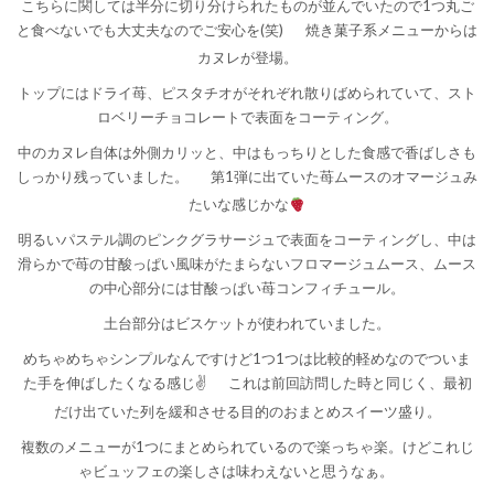
こちらに関しては半分に切り分けられたものが並んでいたので1つ丸ご
と食べないでも大丈夫なのでご安心を(笑)
焼き菓子系メニューからは
カヌレが登場。
トップにはドライ苺、ピスタチオがそれぞれ散りばめられていて、スト
ロベリーチョコレートで表面をコーティング。
中のカヌレ自体は外側カリッと、中はもっちりとした食感で香ばしさも
しっかり残っていました。
第1弾に出ていた苺ムースのオマージュみ
たいな感じかな
明るいパステル調のピンクグラサージュで表面をコーティングし、中は
滑らかで苺の甘酸っぱい風味がたまらないフロマージュムース、ムース
の中心部分には甘酸っぱい苺コンフィチュール。
土台部分はビスケットが使われていました。
めちゃめちゃシンプルなんですけど1つ1つは比較的軽めなのでついま
た手を伸ばしたくなる感じ✌️
これは前回訪問した時と同じく、最初
だけ出ていた列を緩和させる目的のおまとめスイーツ盛り。
複数のメニューが1つにまとめられているので楽っちゃ楽。けどこれじ
ゃビュッフェの楽しさは味わえないと思うなぁ。