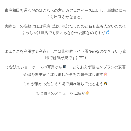
東岸和田を選んだのはこちらの方がカフェスペース広いし、単純にゆっ
くり出来るかなぁと。
実際当日の客数はほぼ満席に近い状態だったのと右も左も人がいたので
ぶっちゃけ鳳店でも変わらなかった訳なのですが
まぁここを利用する利点としては比較的ライト層多めなのでそういう意
味では気が楽です( ˶¯꒳¯˵)
てな訳でショーケースの写真から
とりあえず桜モンブランの安否
確認を無事完了致しました事をご報告致します
これが無かったらその場で崩れ落ちてたと思う
では個々のメニューをご紹介