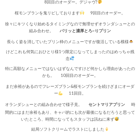
8回目のオーダー。デジャヴ?
桜モンブランを鬼リピしております
9回目のオーダー。
徐々にキツくなり始めるタイミングなので無理せずオランダシューとの
組み合わせ。
パリッと濃厚とろ~りプリン
長らく姿を消していたプリン枠のメニューですが復活している模様
けどこれも何気におひとり様1つ限定になってしまったのはめっちゃ残
念
特に高額なメニューではないはずなんですけど何かしら理由があったの
かも。
10回目のオーダー。
まだ余裕があるのでフレーズブラン&桜モンブランを続けざまにオーダ
ー
11回目。
オランダシューとの組み合わせで様子見。
セントマリアプリン
時
間的にはまだ余裕もあり、キャパ的にも次が最後になるだろうと思って
いたところ、時間になってもスタッフは訊ねに来ず
結局ソフトクリームでラストにしました