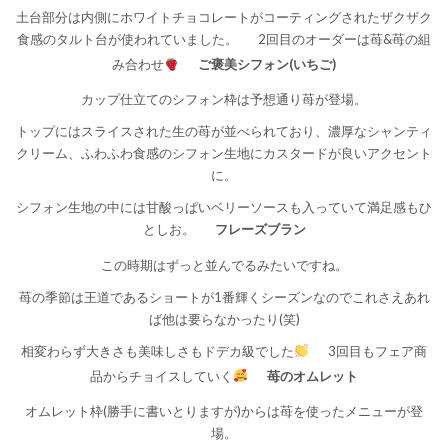
土台部分は内側にホワイトチョコレートがコーティングされたザクザク
食感のタルト台が使われていました。
2回目のオーダーは苺&苺の組
み合わせ
ご褒美シフォン(いちご)
カップ仕立てのシフォン枠は予想通り苺が登場。
トップにはスライスされた生の苺が並べられており、濃厚なシャンティ
クリーム、ふわふわ食感のシフォン生地にカスタードが良いアクセント
に。
シフォン生地の中には甘酸っぱいベリーソースも入っていて満足感もひ
としお。
フレーズブラン
この時期はずっと並んでるみたいですね。
苺の季節は王道であるショートが1番輝くシーズンなのでこれさえあれ
ば他は要らなかったり(笑)
相変わらず大きさも美味しさもドデカ級でした
3回目もフェア商
品からチョイスしていく
苺のオムレット
オムレット枠(勝手に書いとりますが)からは苺を使ったメニューが登
場。