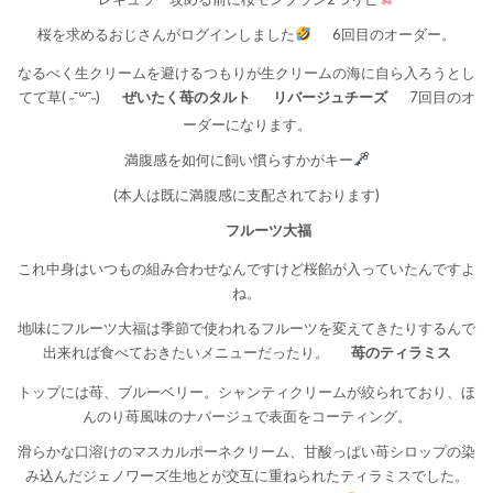
桜を求めるおじさんがログインしました
6回目のオーダー。
なるべく生クリームを避けるつもりが生クリームの海に自ら入ろうとし
てて草( ˶¯꒳¯˵)
ぜいたく苺のタルト
リバージュチーズ
7回目のオ
ーダーになります。
満腹感を如何に飼い慣らすかがキー
(本人は既に満腹感に支配されております)
フルーツ大福
これ中身はいつもの組み合わせなんですけど桜餡が入っていたんですよ
ね。
地味にフルーツ大福は季節で使われるフルーツを変えてきたりするんで
出来れば食べておきたいメニューだったり。
苺のティラミス
トップには苺、ブルーベリー。シャンティクリームが絞られており、ほ
んのり苺風味のナパージュで表面をコーティング。
滑らかな口溶けのマスカルポーネクリーム、甘酸っぱい苺シロップの染
み込んだジェノワーズ生地とが交互に重ねられたティラミスでした。