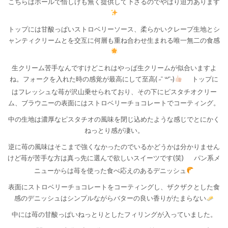
こちらはホールで惜しげも無く提供して下さるのでやはり迫力あります
トップには甘酸っぱいストロベリーソース、柔らかいクレープ生地とシ
ャンティクリームとを交互に何層も重ね合わせ生まれる唯一無二の食感
生クリーム苦手なんですけどこれはやっぱ生クリームが似合いますよ
ね。フォークを入れた時の感覚が最高にして至高( ˶¯ ꒳¯˵)
トップに
はフレッシュな苺が沢山乗せられており、その下にピスタチオクリー
ム、ブラウニーの表面にはストロベリーチョコレートでコーティング。
中の生地は濃厚なピスタチオの風味を閉じ込めたような感じでとにかく
ねっとり感が凄い。
逆に苺の風味はそこまで強くなかったのでいるかどうかは分かりません
けど苺が苦手な方は真っ先に選んで欲しいスイーツです(笑)
パン系メ
ニューからは苺を使った食べ応えのあるデニッシュ
表面にストロベリーチョコレートをコーティングし、ザクザクとした食
感のデニッシュはシンプルながらバターの良い香りがたまらない
中には苺の甘酸っぱいねっとりとしたフィリングが入っていました。