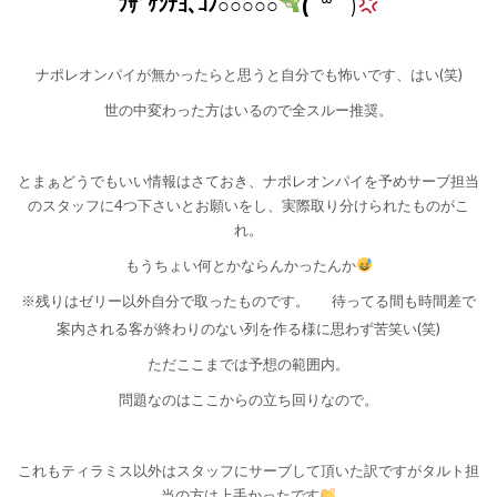
ﾌｻﾞｹﾝﾅﾖ､ｺﾉ○○○○○
(
˙꒳​˙ )
ナポレオンパイが無かったらと思うと自分でも怖いです、はい(笑)
世の中変わった方はいるので全スルー推奨。
とまぁどうでもいい情報はさておき、ナポレオンパイを予めサーブ担当
のスタッフに4つ下さいとお願いをし、実際取り分けられたものがこ
れ。
もうちょい何とかならんかったんか
※残りはゼリー以外自分で取ったものです。
待ってる間も時間差で
案内される客が終わりのない列を作る様に思わず苦笑い(笑)
ただここまでは予想の範囲内。
問題なのはここからの立ち回りなので。
これもティラミス以外はスタッフにサーブして頂いた訳ですがタルト担
当の方は上手かったです