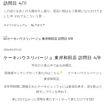
訪問日 4/11
この辺りを歩くのも随分久し振り。流石に桜はもう葉桜になりかけてま
した
それでもこういう景
…
スイーツビュッフェ
-
by
クオリア
2026年4月11日
ケーキハウスリバージュ 東岸和田店 訪問日 4/8
平日のド真ん中である水曜日。
背徳感マシマシでやって来たのはこちら
ケーキハウスリバージュ
東岸和田店。
去年同時期に開催されたケーキビュッフェには参加出来ず。涙を飲んだ
桜モンブランを求めて。
単に行けなかった雪辱を果たすべくやって来ただけです(笑)