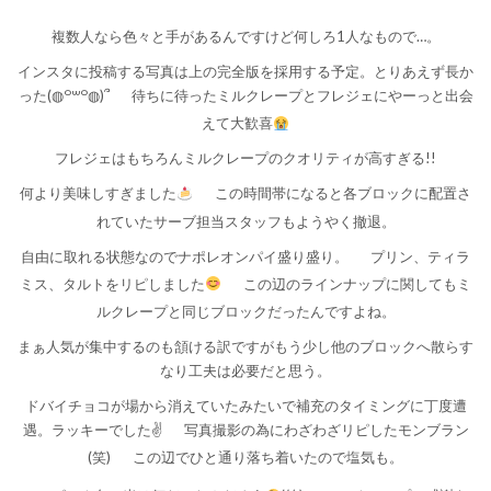
複数人なら色々と手があるんですけど何しろ1人なもので…。
インスタに投稿する写真は上の完全版を採用する予定。とりあえず長か
った(◍꒪꒳​꒪◍)՞
待ちに待ったミルクレープとフレジェにやーっと出会
えて大歓喜
フレジェはもちろんミルクレープのクオリティが高すぎる!!
何より美味しすぎました
この時間帯になると各ブロックに配置さ
れていたサーブ担当スタッフもようやく撤退。
自由に取れる状態なのでナポレオンパイ盛り盛り。
プリン、ティラ
ミス、タルトをリピしました
この辺のラインナップに関してもミ
ルクレープと同じブロックだったんですよね。
まぁ人気が集中するのも頷ける訳ですがもう少し他のブロックへ散らす
なり工夫は必要だと思う。
ドバイチョコが場から消えていたみたいで補充のタイミングに丁度遭
遇。ラッキーでした✌️
写真撮影の為にわざわざリピしたモンブラン
(笑)
この辺でひと通り落ち着いたので塩気も。