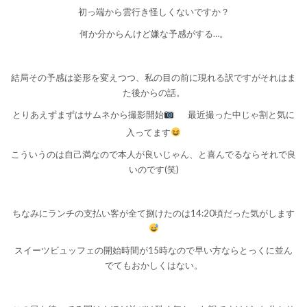
初っ端から雲行き怪しくないですか？
何か分からんけど嫌な予感がする…。
結局その予感は姿形を変えつつ、私の目の前に現れる訳ですがそれはま
た後からの話。
とりあえずまずはサムネから撮影開始
最近撮った中じゃ割と気に
入ってます
こういうのは自己満なので本人が良いじゃん、と喜んでるならそれで良
いのです(笑)
ちなみにランチの支払い客が全て捌けたのは14:20頃だった気がします
スイーツビュッフェの開始時間が15時なので早い方ならとっくに並ん
でてもおかしくはない。