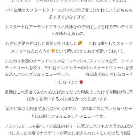
パイ生地とカスタードクリームがそれぞれ2層に分かれていてどちらも
多すぎず少なすぎず。
カスタードはアーモンドプラリネ風味なので香ばしさとほろ苦いテイス
トが味わえるもの。
わざわざ足を伸ばした価値がありました
これは果たしてスイーツ
メニューなんだろうか
という問いはとりあえず置いておいて。
ふんわり食感のオーソドックスなコッペパンにフレッシュな苺、シャン
ティクリームを絞り、中にはピンクカラーの苺カスタードクリームを挟
み込んだシンプルなメニューでした。
前回訪問時と同じ苺コーナ
ーになります
前回はこれ目当てみたいな方ばかりだった印象でしたけど今回は特に苺
ばかりを集中する人は居なかったと思います。
流石に皆さん飽きてきた頃合いか(¯∇¯٥)
第1弾に並んでいた苺ゼリー
とほぼ同じフォルムをしたメニューです。
ノンアルコールの白ワイン風味のゼリーに苺がこれでもかと言わんばか
りに入った内容でナタデココが新たに加えられたくらいだと思う(笑)