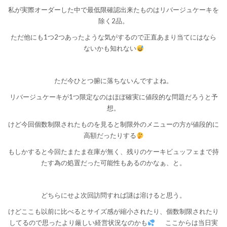
私が実際オーダーした中で最低限確認出来たものはリバージュケーキを
除く2品。
ただ他にも1つ2つあったような気がするので正直あまり当てにはなら
ないかも知れない
ただ今ひとつ腑に落ちないんですよね。
リバージュケーキが1つ限定なのはほぼ確実に値段的な問題だろうと予
想。
けど今回個数制限されたものを見ると制限外のメニューの方が値段的に
高額だったりする
もしかすると今回たまたま在庫が無く、残りのケーキビュッフェまで持
たす為の処置だった可能性もあるのかなぁ、と。
どちらにせよ次回訪問すれば謎は溶けると思う。
けどここも以前に比べるとサイズ感が縮小されたり、個数制限されたり
してるので思ったより厳しい経営状況なのかも
ここからは当日実