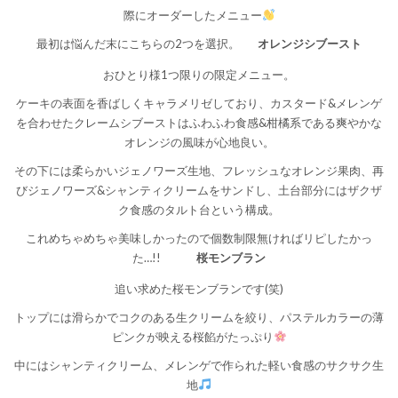
際にオーダーしたメニュー
最初は悩んだ末にこちらの2つを選択。
オレンジシブースト
おひとり様1つ限りの限定メニュー。
ケーキの表面を香ばしくキャラメリゼしており、カスタード&メレンゲ
を合わせたクレームシブーストはふわふわ食感&柑橘系である爽やかな
オレンジの風味が心地良い。
その下には柔らかいジェノワーズ生地、フレッシュなオレンジ果肉、再
びジェノワーズ&シャンティクリームをサンドし、土台部分にはザクザ
ク食感のタルト台という構成。
これめちゃめちゃ美味しかったので個数制限無ければリピしたかっ
た…!!
桜モンブラン
追い求めた桜モンブランです(笑)
トップには滑らかでコクのある生クリームを絞り、パステルカラーの薄
ピンクが映える桜餡がたっぷり
中にはシャンティクリーム、メレンゲで作られた軽い食感のサクサク生
地