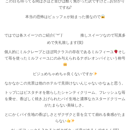
この日も待ってる間はさほど並びは酷く無かった訳ですけど…お分かり
ですね?
本当の恐怖はビュッフェが始まった後なので
ではでは各スイーツのご紹介( ¯꒳​¯ )ᐝ
推しスイーツなので写真多
めで失礼致します(笑)
個人的にミルクレープとほぼ同クラスの存在であるミルフィーユ
そし
て苺を使ったミルフィーユにのみ与えられるナポレオンパイという称号
ビジュめちゃめちゃ良くないですか
なかなかこの光景は他のホテルで見掛けないんじゃないかなぁと思う。
トップにはピスタチオを散らしたシャンティクリーム、フレッシュな苺
を乗せ、香ばしく焼き上げられたパイ生地と濃厚なカスタードクリーム
がたまらない美味しさ。
とにかくパイ生地の香ばしさとザクザクと音を立てて崩れる食感がたま
らない
だってフォークを入れるとザクザクって音がするんですもん(笑)