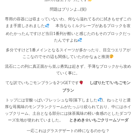
問題はプリンよ…(笑)
専用の容器には収まっていないわ、何なら溢れてるのに拭きもせずこの
まま手渡しされました
本当ならミルクレープがあるブロックを攻
めたかったんですけど当日1番列が酷いと感じたのもそのブロックだっ
たんですよね
多分ですけど1番メインとなるスイーツが多かったり、目立つエリアが
ここなのでその辺も関係していたのかなぁと推測
流石にこの列に真正面から並ぶ勇気は起きず、手薄なブロックから攻め
ていく事に。
てな訳でいちごモンブランを2つGETです
しぼりたて!いちごモン
ブラン
トップには甘酸っぱいフレッシュな苺(落下しました
)、ねっとりと濃
厚な苺風味のモンブランクリームがたっぷり絞られており、中にはホイ
ップクリーム、土台となる部分には抹茶風味の軽い食感のとしたダコワ
ーズ生地が使われていました。
ときめき☆いちごクリームソーダ
一応これはグラスデザートの枠になるのかな？